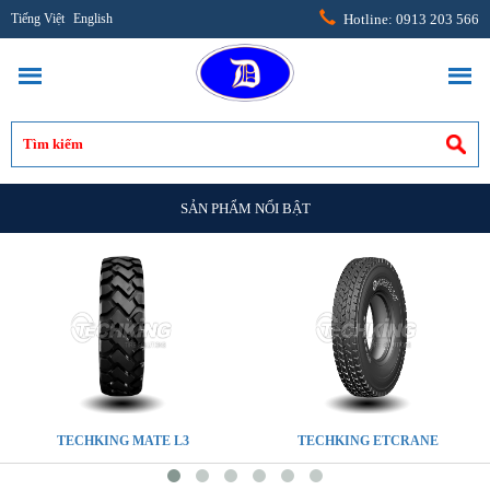
Tiếng Việt
English
Hotline: 0913 203 566
SẢN PHẨM NỔI BẬT
TECHKING MATE L3
TECHKING ETCRANE