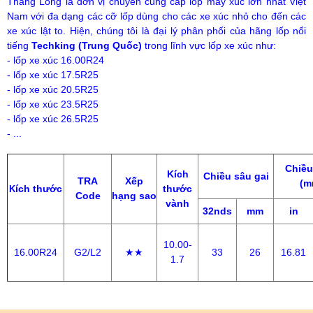
Thăng Long là đơn vị chuyên cung cấp lốp máy xúc lớn nhất Việt
Nam với đa dạng các cỡ lốp dùng cho các xe xúc nhỏ cho đến các
xe xúc lật to. Hiện, chúng tôi là đại lý phân phối của hãng lốp nổi
tiếng
Techking (Trung Quốc)
trong lĩnh vực lốp xe xúc như:
- lốp xe xúc 16.00R24
- lốp xe xúc 17.5R25
- lốp xe xúc 20.5R25
- lốp xe xúc 23.5R25
- lốp xe xúc 26.5R25
- ...
Chiều
Kích
Chiều sâu gai
TRA
Xếp
(m
ích thước
thước
K
Code
hạng sao
vành
32nds
mm
in
10.00-
16.00R24
G2/L2
★★
33
26
16.81
1.7