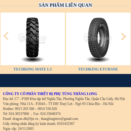
SẢN PHẨM LIÊN QUAN
TECHKING MATE L3
TECHKING ETCRANE
CÔNG TY CỔ PHẦN THIẾT BỊ PHỤ TÙNG THĂNG LONG
Địa chỉ: C7 - P509 Khu tập thể Nghĩa Tân, Phường Nghĩa Tân, Quận Cầu Giấy, Hà Nội
Văn phòng: Nhà 11A - P204A - TT ĐH Thuỷ Lợi - Ngõ 95 Chùa Bộc - Hà Nội
Hotline: 0913 203 566 – 0914 556 826
Tel: 024.38537960
;
Fax: 024.35640374
Email: dragon-dh@fpt.vn , thanglongtires@gmail.com
Giấy chứng nhận đăng ký kinh doanh: 0101432567
Ngày cấp: 24/11/2003