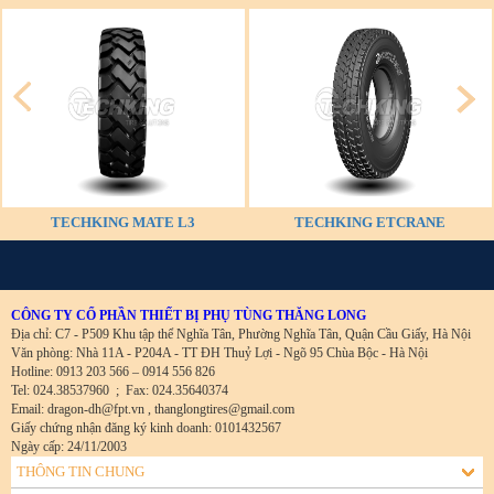
TECHKING MATE L3
TECHKING ETCRANE
CÔNG TY CỔ PHẦN THIẾT BỊ PHỤ TÙNG THĂNG LONG
Địa chỉ: C7 - P509 Khu tập thể Nghĩa Tân, Phường Nghĩa Tân, Quận Cầu Giấy, Hà Nội
Văn phòng: Nhà 11A - P204A - TT ĐH Thuỷ Lợi - Ngõ 95 Chùa Bộc - Hà Nội
Hotline: 0913 203 566 – 0914 556 826
Tel: 024.38537960
;
Fax: 024.35640374
Email: dragon-dh@fpt.vn , thanglongtires@gmail.com
Giấy chứng nhận đăng ký kinh doanh: 0101432567
Ngày cấp: 24/11/2003
THÔNG TIN CHUNG