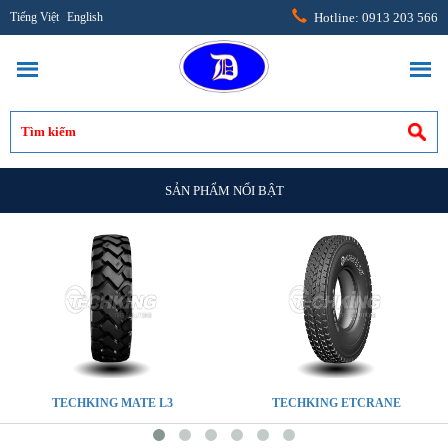
Tiếng Việt
English
Hotline: 0913 203 566
SẢN PHẨM NỔI BẬT
TECHKING MATE L3
TECHKING ETCRANE