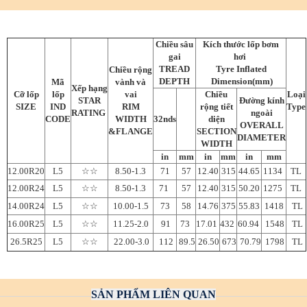
Chiều sâu
Kích thước lốp bơm
gai
hơi
TREAD
Tyre Inflated
Chiều rộng
DEPTH
Dimension(mm)
Mã
vành và
Xếp hạng
Cỡ lốp
lốp
vai
Chiều
Loại
STAR
Đường kính
SIZE
IND
RIM
rộng tiết
Type
RATING
ngoài
CODE
WIDTH
32nds
diện
OVERALL
&FLANGE
SECTION
DIAMETER
WIDTH
in
mm
in
mm
in
mm
12.00R20
L5
☆☆
8.50-1.3
71
57
12.40
315
44.65
1134
TL
12.00R24
L5
☆☆
8.50-1.3
71
57
12.40
315
50.20
1275
TL
14.00R24
L5
☆☆
10.00-1.5
73
58
14.76
375
55.83
1418
TL
16.00R25
L5
☆☆
11.25-2.0
91
73
17.01
432
60.94
1548
TL
26.5R25
L5
☆☆
22.00-3.0
112
89.5
26.50
673
70.79
1798
TL
SẢN PHẨM LIÊN QUAN