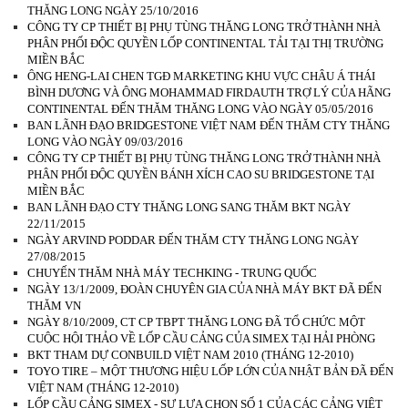
THĂNG LONG NGÀY 25/10/2016
CÔNG TY CP THIẾT BỊ PHỤ TÙNG THĂNG LONG TRỞ THÀNH NHÀ
PHÂN PHỐI ĐỘC QUYỀN LỐP CONTINENTAL TẢI TẠI THỊ TRƯỜNG
MIỀN BẮC
ÔNG HENG-LAI CHEN TGĐ MARKETING KHU VỰC CHÂU Á THÁI
BÌNH DƯƠNG VÀ ÔNG MOHAMMAD FIRDAUTH TRỢ LÝ CỦA HÃNG
CONTINENTAL ĐẾN THĂM THĂNG LONG VÀO NGÀY 05/05/2016
BAN LÃNH ĐẠO BRIDGESTONE VIỆT NAM ĐẾN THĂM CTY THĂNG
LONG VÀO NGÀY 09/03/2016
CÔNG TY CP THIẾT BỊ PHỤ TÙNG THĂNG LONG TRỞ THÀNH NHÀ
PHÂN PHỐI ĐỘC QUYỀN BÁNH XÍCH CAO SU BRIDGESTONE TẠI
MIỀN BẮC
BAN LÃNH ĐẠO CTY THĂNG LONG SANG THĂM BKT NGÀY
22/11/2015
NGÀY ARVIND PODDAR ĐẾN THĂM CTY THĂNG LONG NGÀY
27/08/2015
CHUYẾN THĂM NHÀ MÁY TECHKING - TRUNG QUỐC
NGÀY 13/1/2009, ĐOÀN CHUYÊN GIA CỦA NHÀ MÁY BKT ĐÃ ĐẾN
THĂM VN
NGÀY 8/10/2009, CT CP TBPT THĂNG LONG ĐÃ TỔ CHỨC MỘT
CUỘC HỘI THẢO VỀ LỐP CẦU CẢNG CỦA SIMEX TẠI HẢI PHÒNG
BKT THAM DỰ CONBUILD VIỆT NAM 2010 (THÁNG 12-2010)
TOYO TIRE – MỘT THƯƠNG HIỆU LỐP LỚN CỦA NHẬT BẢN ĐÃ ĐẾN
VIỆT NAM (THÁNG 12-2010)
LỐP CẦU CẢNG SIMEX - SỰ LỰA CHỌN SỐ 1 CỦA CÁC CẢNG VIỆT