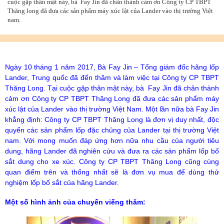
cuộc gặp thân mật này, bà Fay Jin đã chân thành cảm ơn Công ty CP TBPT
Thăng long đã đưa các sản phẩm máy xúc lật của Lander vào thị trường Việt
nam.
Ngày 10 tháng 1 năm 2017, Bà Fay Jin – Tổng giám đốc hãng lốp
Lander, Trung quốc đã đến thăm và làm việc tại Công ty CP TBPT
Thăng Long. Tại cuộc gặp thân mật này, bà Fay Jin đã chân thành
cảm ơn Công ty CP TBPT Thăng Long đã đưa các sản phẩm máy
xúc lật của Lander vào thị trường Việt Nam. Một lần nữa bà Fay Jin
khẳng định: Công ty CP TBPT Thăng Long là đơn vị duy nhất, độc
quyển các sản phẩm lốp đặc chủng của Lander tại thị trường Việt
nam. Với mong muốn đáp ứng hơn nữa nhu cầu của người tiêu
dung, hãng Lander đã nghiên cứu và đưa ra các sản phẩm lốp bố
sắt dung cho xe xúc. Công ty CP TBPT Thăng Long cũng cùng
quan điểm trên và thống nhất sẽ là đơn vụ mua để dùng thử
nghiệm lốp bố sắt của hãng Lander.
Một số hình ảnh của chuyến viếng thăm: