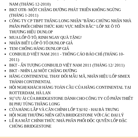
NAM (THÁNG 12-2010)
BKT OTR- MỘT CHẶNG ĐƯỜNG PHÁT TRIỂN KHÔNG NGỪNG
(THÁNG 1-2011)
CÔNG TY CP TBPT THĂNG LONG NHẬN "BẰNG CHỨNG NHẬN NHÀ
PHÂN PHỐI CHÍNH THỨC KHU VỰC MIỀN BẮC" LỐP XE Ô TÔ
THƯƠNG HIỆU DUNLOP
MUA LỐP Ô TÔ, RINH NGAY QUÀ TẶNG!
NHẬN BIẾT LỐP Ô TÔ DUNLOP GIẢ
TEM CHỐNG HÀNG DUNLOP GIẢ
CONBUILD VIỆT NAM 2011 - THÔNG CÁO BÁO CHÍ (THÁNG 10-
2011)
BKT - ẤN TƯỢNG CONBUILD VIỆT NAM 2011 (THÁNG 12/ 2011)
BKT - NHÌN LẠI MỘT CHẶNG ĐƯỜNG
HÃNG CONTINENTAL THAY ĐỔI MẪU MÃ, NHÃN HIỆU LỐP SIMEX
THÀNH CONTINENTAL
HỘI NGHỊ KHÁCH HÀNG TOÀN CẦU CỦA HÃNG CONTINENTAL TẠI
ROTTERDAM, HÀ LAN
SỰ ƯU ÁI CỦA BRIDGESTONE DÀNH CHO CÔNG TY CỔ PHẦN THIẾT
BỊ PHỤ TÙNG THĂNG LONG
CỬA HÀNG LẮP VÀ CÂN CHỈNH LỐP TẠI 92 - HAI BÀ TRƯNG
HỘI NGHỊ THƯỜNG NIÊN GIỮA BRIDGESTONE VỚI CÁC ĐẠI LÝ
LỄ RA MẮT CHÍNH THỨC NHÀ PHÂN PHỐI ĐỘC QUYỀN LỐP ĐẶC
CHỦNG BRIDGESTONE