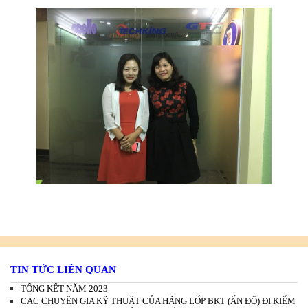
TIN TỨC LIÊN QUAN
TỔNG KẾT NĂM 2023
CÁC CHUYÊN GIA KỸ THUẬT CỦA HÃNG LỐP BKT (ẤN ĐỘ) ĐI KIỂM