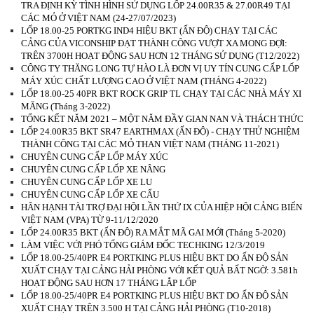
TRA ĐỊNH KỲ TÌNH HÌNH SỬ DỤNG LỐP 24.00R35 & 27.00R49 TẠI
CÁC MỎ Ở VIỆT NAM (24-27/07/2023)
LỐP 18.00-25 PORTKG IND4 HIỆU BKT (ẤN ĐỘ) CHẠY TẠI CÁC
CẢNG CỦA VICONSHIP ĐẠT THÀNH CÔNG VƯỢT XA MONG ĐỢI:
TRÊN 3700H HOẠT ĐỘNG SAU HƠN 12 THÁNG SỬ DỤNG (T12/2022)
CÔNG TY THĂNG LONG TỰ HÀO LÀ ĐƠN VỊ UY TÍN CUNG CẤP LỐP
MÁY XÚC CHẤT LƯỢNG CAO Ở VIỆT NAM (THÁNG 4-2022)
LỐP 18.00-25 40PR BKT ROCK GRIP TL CHẠY TẠI CÁC NHÀ MÁY XI
MĂNG (Tháng 3-2022)
TỔNG KẾT NĂM 2021 – MỘT NĂM ĐẦY GIAN NAN VÀ THÁCH THỨC
LỐP 24.00R35 BKT SR47 EARTHMAX (ẤN ĐỘ) - CHẠY THỬ NGHIỆM
THÀNH CÔNG TẠI CÁC MỎ THAN VIỆT NAM (THÁNG 11-2021)
CHUYÊN CUNG CẤP LỐP MÁY XÚC
CHUYÊN CUNG CẤP LỐP XE NÂNG
CHUYÊN CUNG CẤP LỐP XE LU
CHUYÊN CUNG CẤP LỐP XE CẨU
HÂN HẠNH TÀI TRỢ ĐẠI HỘI LẦN THỨ IX CỦA HIỆP HỘI CẢNG BIỂN
VIỆT NAM (VPA) TỪ 9-11/12/2020
LỐP 24.00R35 BKT (ẤN ĐỘ) RA MẮT MÃ GAI MỚI (Tháng 5-2020)
LÀM VIỆC VỚI PHÓ TỔNG GIÁM ĐỐC TECHKING 12/3/2019
LỐP 18.00-25/40PR E4 PORTKING PLUS HIỆU BKT DO ẤN ĐỘ SẢN
XUẤT CHẠY TẠI CẢNG HẢI PHÒNG VỚI KẾT QUẢ BẤT NGỜ: 3.581h
HOẠT ĐỘNG SAU HƠN 17 THÁNG LẮP LỐP
LỐP 18.00-25/40PR E4 PORTKING PLUS HIỆU BKT DO ẤN ĐỘ SẢN
XUẤT CHẠY TRÊN 3.500 H TẠI CẢNG HẢI PHÒNG (T10-2018)