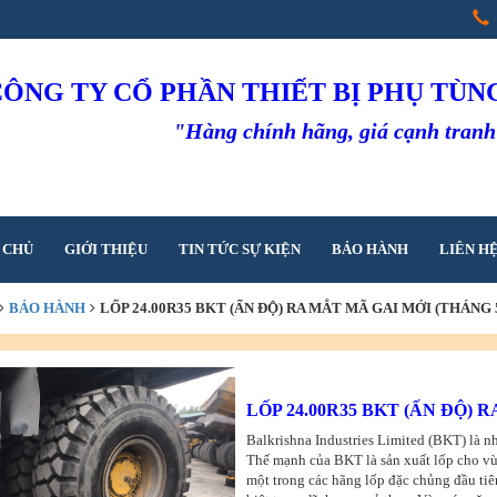
CÔNG TY CỔ PHẦN THIẾT BỊ PHỤ TÙ
"Hàng chính hãng, giá cạnh tran
 CHỦ
GIỚI THIỆU
TIN TỨC SỰ KIỆN
BẢO HÀNH
LIÊN H
BẢO HÀNH
LỐP 24.00R35 BKT (ẤN ĐỘ) RA MẮT MÃ GAI MỚI (THÁNG 5
LỐP 24.00R35 BKT (ẤN ĐỘ) 
Balkrishna Industries Limited (BKT) là n
Thế mạnh của BKT là sản xuất lốp cho vù
một trong các hãng lốp đặc chủng đầu tiê