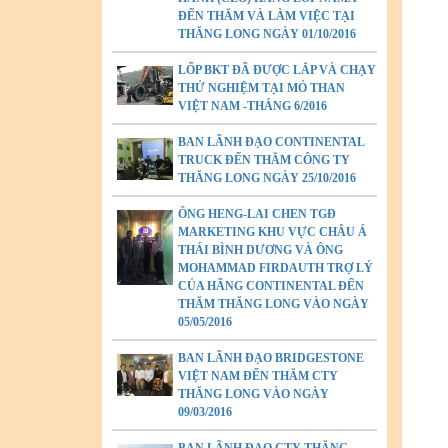
ĐẾN THĂM VÀ LÀM VIỆC TẠI
THĂNG LONG NGÀY 01/10/2016
LỐP BKT ĐÃ ĐƯỢC LẮP VÀ CHẠY
THỬ NGHIỆM TẠI MỎ THAN
VIỆT NAM -THÁNG 6/2016
BAN LÃNH ĐẠO CONTINENTAL
TRUCK ĐẾN THĂM CÔNG TY
THĂNG LONG NGÀY 25/10/2016
ÔNG HENG-LAI CHEN TGĐ
MARKETING KHU VỰC CHÂU Á
THÁI BÌNH DƯƠNG VÀ ÔNG
MOHAMMAD FIRDAUTH TRỢ LÝ
CỦA HÃNG CONTINENTAL ĐẾN
THĂM THĂNG LONG VÀO NGÀY
05/05/2016
BAN LÃNH ĐẠO BRIDGESTONE
VIỆT NAM ĐẾN THĂM CTY
THĂNG LONG VÀO NGÀY
09/03/2016