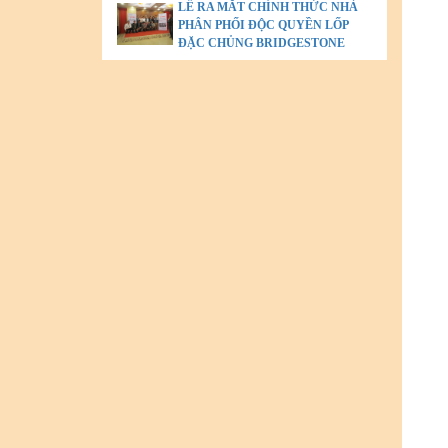
LỄ RA MẮT CHÍNH THỨC NHÀ
PHÂN PHỐI ĐỘC QUYỀN LỐP
ĐẶC CHỦNG BRIDGESTONE