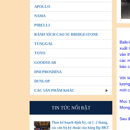
APOLLO
NAMA
PIRELLI
BÁNH XÍCH CAO SU BRIDGESTONE
Balkr
TUNGGAL
xuất 
TOYO
vào t
các m
GOODYEAR
bảo c
DNEPROSHINA
Với t
DUNLOP
lượng
mới 
CÁC SẢN PHẨM KHÁC
Mục t
Mong 
TIN TỨC NỔI BẬT
Sau đ
Theo kế hoạch định kỳ, cứ 1 -2 tháng,
các cán bộ kỹ thuật của hãng lốp BKT