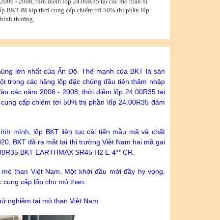
 2006 - 2008, thời điểm lốp 24.00R35 tại các mỏ than bị
ốp BKT đã kịp thời cung cấp chiếm tới 50% thị phần lốp
bình thường.
 chủng lớn nhất của Ấn Độ. Thế mạnh của BKT là sản
ột trong các hãng lốp đặc chủng đầu tiên thâm nhập
 Vào các năm 2006 - 2008, thời điểm lốp 24.00R35 tại
i cung cấp chiếm tới 50% thị phần lốp 24.00R35 đảm
ính mình, lốp BKT liên tục cải tiến mẫu mã và chất
, BKT đã ra mắt tại thị trường Việt Nam hai mã gai
4.00R35 BKT EARTHMAX SR45 H2 E-4** CR.
ác mỏ than Việt Nam. Một khởi đầu mới đầy hy vọng.
c cung cấp lốp cho mỏ than.
hử nghiệm tại mỏ than Việt Nam: