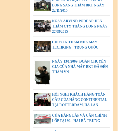
BAN LÃNH ĐẠO CTY THĂNG
LONG SANG THĂM BKT NGÀY
22/11/2015
NGÀY ARVIND PODDAR ĐẾN
THĂM CTY THĂNG LONG NGÀY
27/08/2015
CHUYẾN THĂM NHÀ MÁY
TECHKING - TRUNG QUỐC
NGÀY 13/1/2009, ĐOÀN CHUYÊN
GIA CỦA NHÀ MÁY BKT ĐÃ ĐẾN
THĂM VN
HỘI NGHỊ KHÁCH HÀNG TOÀN
CẦU CỦA HÃNG CONTINENTAL
TẠI ROTTERDAM, HÀ LAN
CỬA HÀNG LẮP VÀ CÂN CHỈNH
LỐP TẠI 92 - HAI BÀ TRƯNG