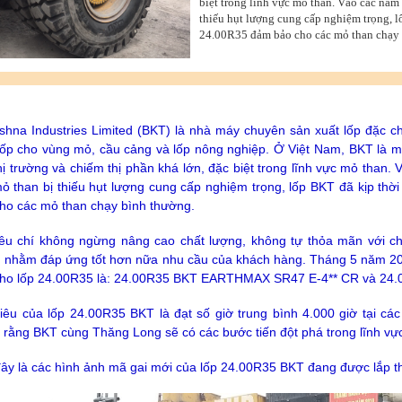
biệt trong lĩnh vực mỏ than. Vào các năm
thiếu hụt lượng cung cấp nghiệm trọng, l
24.00R35 đảm bảo cho các mỏ than chạy 
ishna Industries Limited (BKT) là nhà máy chuyên sản xuất lốp đặc
lốp cho vùng mỏ, cầu cảng và lốp nông nghiệp. Ở Việt Nam, BKT là m
hị trường và chiếm thị phần khá lớn, đặc biệt trong lĩnh vực mỏ than.
ỏ than bị thiếu hụt lượng cung cấp nghiệm trọng, lốp BKT đã kịp thờ
ho các mỏ than chạy bình thường.
iêu chí không ngừng nâng cao chất lượng, không tự thỏa mãn với ch
 nhằm đáp ứng tốt hơn nữa nhu cầu của khách hàng. Tháng 5 năm 2020
cho lốp 24.00R35 là: 24.00R35 BKT EARTHMAX SR47 E-4** CR và 2
iêu của lốp 24.00R35 BKT là đạt số giờ trung bình 4.000 giờ tại c
rằng BKT cùng Thăng Long sẽ có các bước tiến đột phá trong lĩnh vự
ây là các hình ảnh mã gai mới của lốp 24.00R35 BKT đang được lắp t