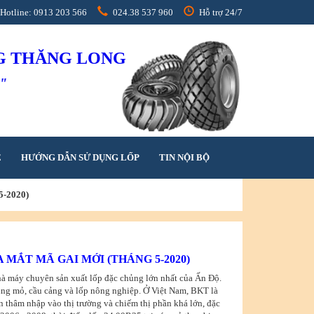
Hotline: 0913 203 566
024.38 537 960
Hỗ trợ 24/7
NG THĂNG LONG
h"
Ệ
HƯỚNG DẪN SỬ DỤNG LỐP
TIN NỘI BỘ
-2020)
RA MẮT MÃ GAI MỚI (THÁNG 5-2020)
hà máy chuyên sản xuất lốp đặc chủng lớn nhất của Ấn Độ.
ng mỏ, cầu cảng và lốp nông nghiệp. Ở Việt Nam, BKT là
n thâm nhập vào thị trường và chiếm thị phần khá lớn, đặc