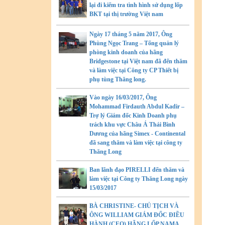
lại đi kiểm tra tình hình sử dụng lốp
BKT tại thị trường Việt nam
Ngày 17 tháng 5 năm 2017, Ông
Phùng Ngọc Trang – Tổng quản lý
phòng kinh doanh của hãng
Bridgestone tại Việt nam đã đến thăm
và làm việc tại Công ty CP Thiết bị
phụ tùng Thăng long.
Vào ngày 16/03/2017, Ông
Mohammad Firdauth Abdul Kadir –
Trợ lý Giám đốc Kinh Doanh phụ
trách khu vực Châu Á Thái Bình
Dương của hãng Simex - Continental
đã sang thăm và làm việc tại công ty
Thăng Long
Ban lãnh đạo PIRELLI đến thăm và
làm việc tại Công ty Thăng Long ngày
15/03/2017
BÀ CHRISTINE- CHỦ TỊCH VÀ
ÔNG WILLIAM GIÁM ĐỐC ĐIỀU
HÀNH (CEO) HÃNG LỐP NAMA