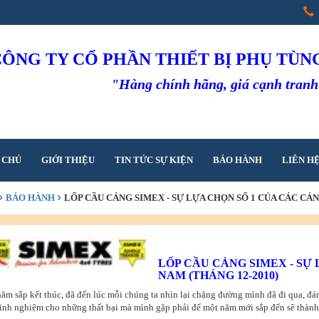
CÔNG TY CỔ PHẦN THIẾT BỊ PHỤ TÙ
"Hàng chính hãng, giá cạnh tran
 CHỦ
GIỚI THIỆU
TIN TỨC SỰ KIỆN
BẢO HÀNH
LIÊN H
BẢO HÀNH
LỐP CẦU CẢNG SIMEX - SỰ LỰA CHỌN SỐ 1 CỦA CÁC CẢN
LỐP CẦU CẢNG SIMEX - SỰ
NAM (THÁNG 12-2010)
ăm sắp kết thúc, đã đến lúc mỗi chúng ta nhìn lại chặng đường mình đã đi qua, đá
inh nghiệm cho những thất bại mà mình gặp phải để một năm mới sắp đến sẽ thành