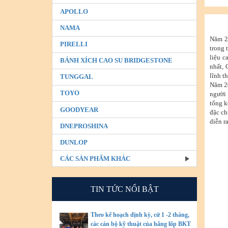
APOLLO
NAMA
Năm 20
PIRELLI
trong 
liệu c
BÁNH XÍCH CAO SU BRIDGESTONE
nhất, 
lĩnh t
TUNGGAL
Năm 20
TOYO
người 
tổng k
GOODYEAR
đặc ch
diễn r
DNEPROSHINA
DUNLOP
CÁC SẢN PHẨM KHÁC
TIN TỨC NỔI BẬT
Theo kế hoạch định kỳ, cứ 1 -2 tháng,
các cán bộ kỹ thuật của hãng lốp BKT