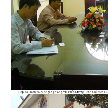
Tiếp đó, đoàn có cuộc gặp gỡ ông Vũ Tuấn Dương - Phó Chủ tịch 