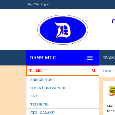
Tiếng Việt
English
DANH MỤC
TRANG
HOME
BRIDGESTONE
SIMEX-CONTINENTAL
BKT
TECHKING
Một n
học k
ATG - GALAXY