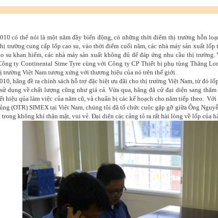
10 có thể nói là một năm đầy biến động, có những thời điểm thị trường hỗn loạn
thị trường cung cấp lốp cao su, vào thời điểm cuối năm, các nhà máy sản xuất lốp
ao su khan hiếm, các nhà máy sản xuất không đủ để đáp ứng nhu cầu thị trường.
Công ty Continental Sime Tyre cùng với Công ty CP Thiết bị phụ tùng Thăng L
hị trường Việt Nam tương xứng với thương hiệu của nó trên thế giới.
10, hãng đề ra chính sách hỗ trợ đặc biệt ưu đãi cho thị trường Việt Nam, từ đó l
sử dụng về chất lượng cũng như giá cả. Vừa qua, hãng đã cử đại diện sang thă
ết hiệu qủa làm việc của năm cũ, và chuẩn bị các kế hoạch cho năm tiếp theo. Với
ủng (OTR) SIMEX tại Việt Nam, chúng tôi đã tổ chức cuộc gặp gỡ giữa Ông Nguyễn
a trong không khí thân mật, vui vẻ. Đại diện các cảng tỏ ra rất hài lòng về lốp của