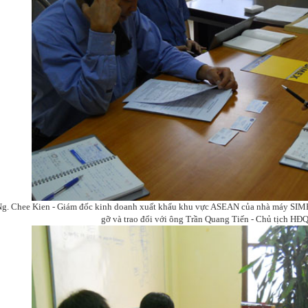
g. Chee Kien - Giám đốc kinh doanh xuất khẩu khu vực ASEAN của nhà máy SIM
gỡ và trao đổi với ông Trần Quang Tiến - Chủ tịch H