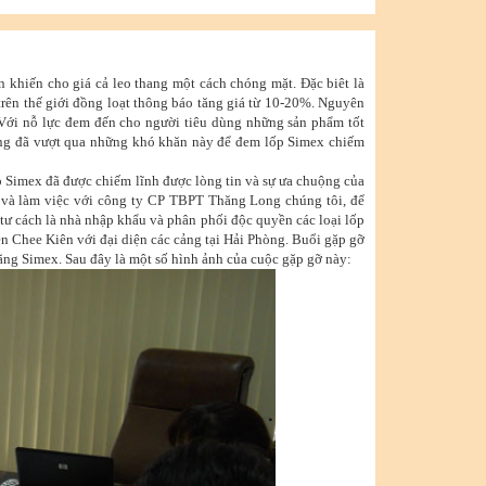
 khiến cho giá cả leo thang một cách chóng mặt. Đặc biêt là
 trên thế giới đồng loạt thông báo tăng giá từ 10-20%. Nguyên
 Với nỗ lực đem đến cho người tiêu dùng những sản phẩm tốt
ong đã vượt qua những khó khăn này để đem lốp Simex chiếm
ốp Simex đã được chiếm lĩnh được lòng tin và sự ưa chuộng của
m và làm việc với công ty CP TBPT Thăng Long chúng tôi, để
 tư cách là nhà nhập khẩu và phân phối độc quyền các loại lốp
 Chee Kiên với đại diện các cảng tại Hải Phòng. Buổi gặp gỡ
 hãng Simex. Sau đây là một số hình ảnh của cuộc gặp gỡ này: