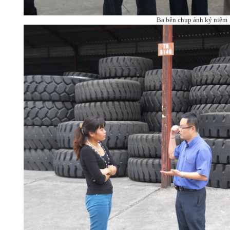
Ba bên chụp ảnh kỷ niệm