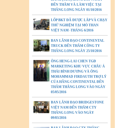
ĐẾN THĂM VÀ LÀM VIỆC TẠI
THĂNG LONG NGÀY 01/10/2016
LỐP BKT ĐÃ ĐƯỢC LẮP VÀ CHẠY
THỬ NGHIỆM TẠI MỎ THAN
VIỆT NAM -THÁNG 6/2016
BAN LÃNH ĐẠO CONTINENTAL
TRUCK ĐẾN THĂM CÔNG TY
THĂNG LONG NGÀY 25/10/2016
ÔNG HENG-LAI CHEN TGĐ
MARKETING KHU VỰC CHÂU Á
THÁI BÌNH DƯƠNG VÀ ÔNG
MOHAMMAD FIRDAUTH TRỢ LÝ
CỦA HÃNG CONTINENTAL ĐẾN
THĂM THĂNG LONG VÀO NGÀY
05/05/2016
BAN LÃNH ĐẠO BRIDGESTONE
VIỆT NAM ĐẾN THĂM CTY
THĂNG LONG VÀO NGÀY
09/03/2016