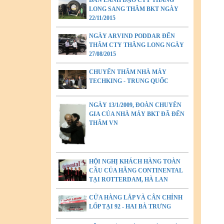
BAN LÃNH ĐẠO CTY THĂNG
LONG SANG THĂM BKT NGÀY
22/11/2015
NGÀY ARVIND PODDAR ĐẾN
THĂM CTY THĂNG LONG NGÀY
27/08/2015
CHUYẾN THĂM NHÀ MÁY
TECHKING - TRUNG QUỐC
NGÀY 13/1/2009, ĐOÀN CHUYÊN
GIA CỦA NHÀ MÁY BKT ĐÃ ĐẾN
THĂM VN
HỘI NGHỊ KHÁCH HÀNG TOÀN
CẦU CỦA HÃNG CONTINENTAL
TẠI ROTTERDAM, HÀ LAN
CỬA HÀNG LẮP VÀ CÂN CHỈNH
LỐP TẠI 92 - HAI BÀ TRƯNG