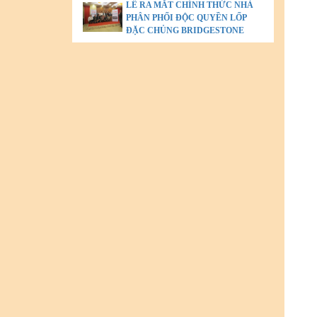
LỄ RA MẮT CHÍNH THỨC NHÀ
PHÂN PHỐI ĐỘC QUYỀN LỐP
ĐẶC CHỦNG BRIDGESTONE