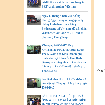
lại đi kiểm tra tình hình sử dụng lốp
BKT tại thị trường Việt nam
Ngày 17 tháng 5 năm 2017, Ông
Phùng Ngọc Trang – Tổng quản lý
phòng kinh doanh của hãng
Bridgestone tại Việt nam đã đến thăm
và làm việc tại Công ty CP Thiết bị
phụ tùng Thăng long.
Vào ngày 16/03/2017, Ông
Mohammad Firdauth Abdul Kadir –
Trợ lý Giám đốc Kinh Doanh phụ
trách khu vực Châu Á Thái Bình
Dương của hãng Simex - Continental
đã sang thăm và làm việc tại công ty
Ông N
Thăng Long
Ban lãnh đạo PIRELLI đến thăm và
làm việc tại Công ty Thăng Long ngày
15/03/2017
BÀ CHRISTINE- CHỦ TỊCH VÀ
ÔNG WILLIAM GIÁM ĐỐC ĐIỀU
HÀNH (CEO) HÃNG LỐP NAMA