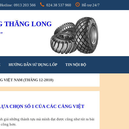
Hotline: 0913 203 566
024.38 537 960
Hỗ trợ 24/7
NG THĂNG LONG
h"
Ệ
HƯỚNG DẪN SỬ DỤNG LỐP
TIN NỘI BỘ
G VIỆT NAM (THÁNG 12-2010)
 LỰA CHỌN SỐ 1 CỦA CÁC CẢNG VIỆT
nh giá những thành tựu mà mình đạt được cũng như rút ra bài
 công hơn.