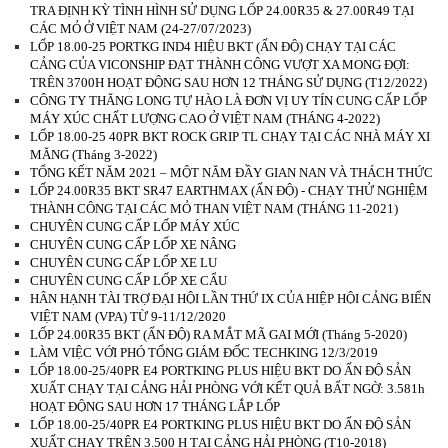
TRA ĐỊNH KỲ TÌNH HÌNH SỬ DỤNG LỐP 24.00R35 & 27.00R49 TẠI
CÁC MỎ Ở VIỆT NAM (24-27/07/2023)
LỐP 18.00-25 PORTKG IND4 HIỆU BKT (ẤN ĐỘ) CHẠY TẠI CÁC
CẢNG CỦA VICONSHIP ĐẠT THÀNH CÔNG VƯỢT XA MONG ĐỢI:
TRÊN 3700H HOẠT ĐỘNG SAU HƠN 12 THÁNG SỬ DỤNG (T12/2022)
CÔNG TY THĂNG LONG TỰ HÀO LÀ ĐƠN VỊ UY TÍN CUNG CẤP LỐP
MÁY XÚC CHẤT LƯỢNG CAO Ở VIỆT NAM (THÁNG 4-2022)
LỐP 18.00-25 40PR BKT ROCK GRIP TL CHẠY TẠI CÁC NHÀ MÁY XI
MĂNG (Tháng 3-2022)
TỔNG KẾT NĂM 2021 – MỘT NĂM ĐẦY GIAN NAN VÀ THÁCH THỨC
LỐP 24.00R35 BKT SR47 EARTHMAX (ẤN ĐỘ) - CHẠY THỬ NGHIỆM
THÀNH CÔNG TẠI CÁC MỎ THAN VIỆT NAM (THÁNG 11-2021)
CHUYÊN CUNG CẤP LỐP MÁY XÚC
CHUYÊN CUNG CẤP LỐP XE NÂNG
CHUYÊN CUNG CẤP LỐP XE LU
CHUYÊN CUNG CẤP LỐP XE CẨU
HÂN HẠNH TÀI TRỢ ĐẠI HỘI LẦN THỨ IX CỦA HIỆP HỘI CẢNG BIỂN
VIỆT NAM (VPA) TỪ 9-11/12/2020
LỐP 24.00R35 BKT (ẤN ĐỘ) RA MẮT MÃ GAI MỚI (Tháng 5-2020)
LÀM VIỆC VỚI PHÓ TỔNG GIÁM ĐỐC TECHKING 12/3/2019
LỐP 18.00-25/40PR E4 PORTKING PLUS HIỆU BKT DO ẤN ĐỘ SẢN
XUẤT CHẠY TẠI CẢNG HẢI PHÒNG VỚI KẾT QUẢ BẤT NGỜ: 3.581h
HOẠT ĐỘNG SAU HƠN 17 THÁNG LẮP LỐP
LỐP 18.00-25/40PR E4 PORTKING PLUS HIỆU BKT DO ẤN ĐỘ SẢN
XUẤT CHẠY TRÊN 3.500 H TẠI CẢNG HẢI PHÒNG (T10-2018)