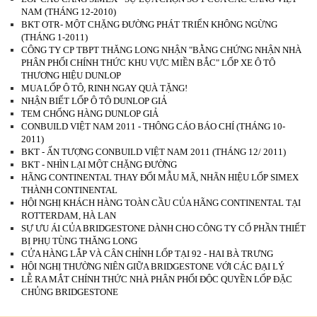
NAM (THÁNG 12-2010)
BKT OTR- MỘT CHẶNG ĐƯỜNG PHÁT TRIỂN KHÔNG NGỪNG
(THÁNG 1-2011)
CÔNG TY CP TBPT THĂNG LONG NHẬN "BẰNG CHỨNG NHẬN NHÀ
PHÂN PHỐI CHÍNH THỨC KHU VỰC MIỀN BẮC" LỐP XE Ô TÔ
THƯƠNG HIỆU DUNLOP
MUA LỐP Ô TÔ, RINH NGAY QUÀ TẶNG!
NHẬN BIẾT LỐP Ô TÔ DUNLOP GIẢ
TEM CHỐNG HÀNG DUNLOP GIẢ
CONBUILD VIỆT NAM 2011 - THÔNG CÁO BÁO CHÍ (THÁNG 10-
2011)
BKT - ẤN TƯỢNG CONBUILD VIỆT NAM 2011 (THÁNG 12/ 2011)
BKT - NHÌN LẠI MỘT CHẶNG ĐƯỜNG
HÃNG CONTINENTAL THAY ĐỔI MẪU MÃ, NHÃN HIỆU LỐP SIMEX
THÀNH CONTINENTAL
HỘI NGHỊ KHÁCH HÀNG TOÀN CẦU CỦA HÃNG CONTINENTAL TẠI
ROTTERDAM, HÀ LAN
SỰ ƯU ÁI CỦA BRIDGESTONE DÀNH CHO CÔNG TY CỔ PHẦN THIẾT
BỊ PHỤ TÙNG THĂNG LONG
CỬA HÀNG LẮP VÀ CÂN CHỈNH LỐP TẠI 92 - HAI BÀ TRƯNG
HỘI NGHỊ THƯỜNG NIÊN GIỮA BRIDGESTONE VỚI CÁC ĐẠI LÝ
LỄ RA MẮT CHÍNH THỨC NHÀ PHÂN PHỐI ĐỘC QUYỀN LỐP ĐẶC
CHỦNG BRIDGESTONE