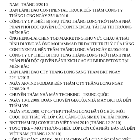
NAM -THÁNG 6/2016
BAN LÃNH ĐẠO CONTINENTAL TRUCK ĐẾN THĂM CÔNG TY
THĂNG LONG NGÀY 25/10/2016
CÔNG TY CP THIẾT BỊ PHỤ TÙNG THĂNG LONG TRỞ THÀNH NHÀ
PHÂN PHỐI ĐỘC QUYỀN LỐP CONTINENTAL TẢI TẠI THỊ TRƯỜNG
MIỀN BẮC
ÔNG HENG-LAI CHEN TGĐ MARKETING KHU VỰC CHÂU Á THÁI
BÌNH DƯƠNG VÀ ÔNG MOHAMMAD FIRDAUTH TRỢ LÝ CỦA HÃNG
CONTINENTAL ĐẾN THĂM THĂNG LONG VÀO NGÀY 05/05/2016
CÔNG TY CP THIẾT BỊ PHỤ TÙNG THĂNG LONG TRỞ THÀNH NHÀ
PHÂN PHỐI ĐỘC QUYỀN BÁNH XÍCH CAO SU BRIDGESTONE TẠI
MIỀN BẮC
BAN LÃNH ĐẠO CTY THĂNG LONG SANG THĂM BKT NGÀY
22/11/2015
NGÀY ARVIND PODDAR ĐẾN THĂM CTY THĂNG LONG NGÀY
27/08/2015
CHUYẾN THĂM NHÀ MÁY TECHKING - TRUNG QUỐC
NGÀY 13/1/2009, ĐOÀN CHUYÊN GIA CỦA NHÀ MÁY BKT ĐÃ ĐẾN
THĂM VN
NGÀY 8/10/2009, CT CP TBPT THĂNG LONG ĐÃ TỔ CHỨC MỘT
CUỘC HỘI THẢO VỀ LỐP CẦU CẢNG CỦA SIMEX TẠI HẢI PHÒNG
BKT THAM DỰ CONBUILD VIỆT NAM 2010 (THÁNG 12-2010)
TOYO TIRE – MỘT THƯƠNG HIỆU LỐP LỚN CỦA NHẬT BẢN ĐÃ ĐẾN
VIỆT NAM (THÁNG 12-2010)
LỐP CẦU CẢNG SIMEX - SỰ LỰA CHỌN SỐ 1 CỦA CÁC CẢNG VIỆT