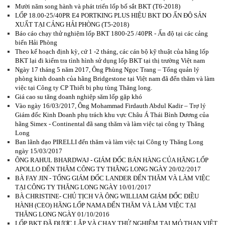
Mười năm song hành và phát triển lốp bố sắt BKT (T6-2018)
LỐP 18.00-25/40PR E4 PORTKING PLUS HIỆU BKT DO ẤN ĐỘ SẢN
XUẤT TẠI CẢNG HẢI PHÒNG (T5-2018)
Báo cáo chạy thử nghiệm lốp BKT 1800-25 /40PR - Ấn độ tại các cảng
biển Hải Phòng
Theo kế hoạch định kỳ, cứ 1 -2 tháng, các cán bộ kỹ thuật của hãng lốp
BKT lại đi kiểm tra tình hình sử dụng lốp BKT tại thị trường Việt nam
Ngày 17 tháng 5 năm 2017, Ông Phùng Ngọc Trang – Tổng quản lý
phòng kinh doanh của hãng Bridgestone tại Việt nam đã đến thăm và làm
việc tại Công ty CP Thiết bị phụ tùng Thăng long.
Giá cao su tăng doanh nghiệp săm lốp gặp khó
Vào ngày 16/03/2017, Ông Mohammad Firdauth Abdul Kadir – Trợ lý
Giám đốc Kinh Doanh phụ trách khu vực Châu Á Thái Bình Dương của
hãng Simex - Continental đã sang thăm và làm việc tại công ty Thăng
Long
Ban lãnh đạo PIRELLI đến thăm và làm việc tại Công ty Thăng Long
ngày 15/03/2017
ÔNG RAHUL BHARDWAJ - GIÁM ĐỐC BÁN HÀNG CỦA HÃNG LỐP
APOLLO ĐẾN THĂM CÔNG TY THĂNG LONG NGÀY 20/02/2017
BÀ FAY JIN - TỔNG GIÁM ĐỐC LANDER ĐẾN THĂM VÀ LÀM VIỆC
TẠI CÔNG TY THĂNG LONG NGÀY 10/01/2017
BÀ CHRISTINE- CHỦ TỊCH VÀ ÔNG WILLIAM GIÁM ĐỐC ĐIỀU
HÀNH (CEO) HÃNG LỐP NAMA ĐẾN THĂM VÀ LÀM VIỆC TẠI
THĂNG LONG NGÀY 01/10/2016
LỐP BKT ĐÃ ĐƯỢC LẮP VÀ CHẠY THỬ NGHIỆM TẠI MỎ THAN VIỆT