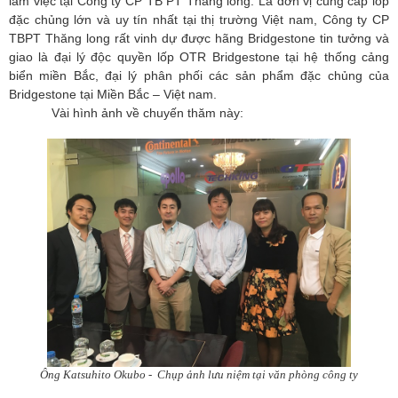
làm việc tại Công ty CP TB PT Thăng long. Là đơn vị cung cấp lốp
đặc chủng lớn và uy tín nhất tại thị trường Việt nam, Công ty CP
TBPT Thăng long rất vinh dự được hãng Bridgestone tin tưởng và
giao là đại lý độc quyền lốp OTR Bridgestone tại hệ thống cảng
biển miền Bắc, đại lý phân phối các sản phẩm đặc chủng của
Bridgestone tại Miền Bắc – Việt nam.
Vài hình ảnh về chuyến thăm này:
Ông Katsuhito Okubo - Chụp ảnh lưu niệm tại văn phòng công ty