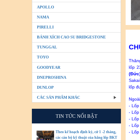
APOLLO
NAMA
PIRELLI
BÁNH XÍCH CAO SU BRIDGESTONE
CH
TUNGGAL
TOYO
Thăng
lốp 
GOODYEAR
(Đức
DNEPROSHINA
Sakai
lốp đ
DUNLOP
CÁC SẢN PHẨM KHÁC
Ngoài
- Lốp
- Lốp
TIN TỨC NỔI BẬT
- Lốp
- Lốp
- Lốp
Theo kế hoạch định kỳ, cứ 1 -2 tháng,
các cán bộ kỹ thuật của hãng lốp BKT