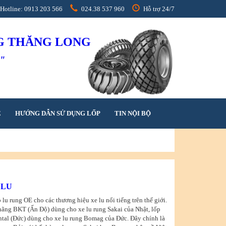
Hotline: 0913 203 566
024.38 537 960
Hỗ trợ 24/7
NG THĂNG LONG
h"
Ệ
HƯỚNG DẪN SỬ DỤNG LỐP
TIN NỘI BỘ
 LU
lu rung OE cho các thương hiệu xe lu nổi tiếng trên thế giới.
 hãng BKT (Ấn Độ) dùng cho xe lu rung Sakai của Nhật, lốp
tal (Đức) dùng cho xe lu rung Bomag của Đức. Đây chính là