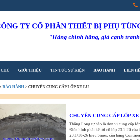
CÔNG TY CỔ PHẦN THIẾT BỊ PHỤ TÙ
"Hàng chính hãng, giá cạnh tran
 CHỦ
GIỚI THIỆU
TIN TỨC SỰ KIỆN
BẢO HÀNH
LIÊN H
BẢO HÀNH
CHUYÊN CUNG CẤP LỐP XE LU
CHUYÊN CUNG CẤP LỐP XE
Thăng Long tự hào là đơn vị cung cấp lốp 
Điển hình phải kể tới cỡ lốp 23.1-26 của
23.1/18-26 hiệu Simex của hãng Continen