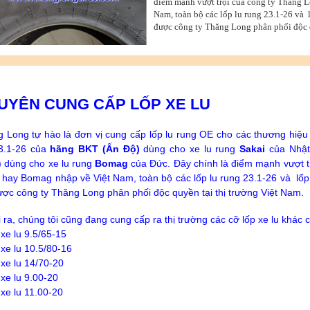
điểm mạnh vượt trội của công ty Thăng L
Nam, toàn bộ các lốp lu rung 23.1-26 và l
được công ty Thăng Long phân phối độc q
UYÊN CUNG CẤP LỐP XE
LU
 Long tự hào là đơn vị cung cấp lốp lu rung OE cho các thương hiệu xe
23.1-26 của
hãng BKT (Ấn Độ)
dùng cho xe lu rung
Sakai
của Nhật
) dùng cho xe lu rung
Bomag
của Đức. Đây chính là điểm mạnh vượt tr
 hay Bomag nhập về Việt Nam, toàn bộ các lốp lu rung 23.1-26 và lốp 
ược công ty Thăng Long phân phối độc quyền tại thị trường Việt Nam.
 ra, chúng tôi cũng đang cung cấp ra thị trường các cỡ lốp xe lu khác
 xe lu 9.5/65-15
 xe lu 10.5/80-16
 xe lu 14/70-20
 xe lu 9.00-20
 xe lu 11.00-20