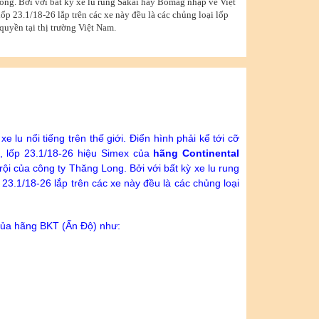
ong. Bởi với bất kỳ xe lu rung Sakai hay Bomag nhập về Việt
ốp 23.1/18-26 lắp trên các xe này đều là các chủng loại lốp
uyền tại thị trường Việt Nam.
 lu nổi tiếng trên thế giới. Điển hình phải kể tới cỡ
, lốp 23.1/18-26 hiệu Simex của
hãng Continental
ội của công ty Thăng Long. Bởi với bất kỳ xe lu rung
23.1/18-26 lắp trên các xe này đều là các chủng loại
 của hãng BKT (Ấn Độ) như: