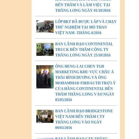
ĐẾN THĂM VÀ LÀM VIỆC TẠI
THĂNG LONG NGÀY 01/10/2016
LỐP BKT ĐÃ ĐƯỢC LẮP VÀ CHẠY
THỬ NGHIỆM TẠI MỎ THAN
VIỆT NAM -THÁNG 6/2016
BAN LÃNH ĐẠO CONTINENTAL
TRUCK ĐẾN THĂM CÔNG TY
THĂNG LONG NGÀY 25/10/2016
ÔNG HENG-LAI CHEN TGĐ
MARKETING KHU VỰC CHÂU Á
THÁI BÌNH DƯƠNG VÀ ÔNG
MOHAMMAD FIRDAUTH TRỢ LÝ
CỦA HÃNG CONTINENTAL ĐẾN
THĂM THĂNG LONG VÀO NGÀY
05/05/2016
BAN LÃNH ĐẠO BRIDGESTONE
VIỆT NAM ĐẾN THĂM CTY
THĂNG LONG VÀO NGÀY
09/03/2016