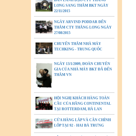
BAN LÃNH ĐẠO CTY THĂNG
LONG SANG THĂM BKT NGÀY
22/11/2015
NGÀY ARVIND PODDAR ĐẾN
THĂM CTY THĂNG LONG NGÀY
27/08/2015
CHUYẾN THĂM NHÀ MÁY
TECHKING - TRUNG QUỐC
NGÀY 13/1/2009, ĐOÀN CHUYÊN
GIA CỦA NHÀ MÁY BKT ĐÃ ĐẾN
THĂM VN
HỘI NGHỊ KHÁCH HÀNG TOÀN
CẦU CỦA HÃNG CONTINENTAL
TẠI ROTTERDAM, HÀ LAN
CỬA HÀNG LẮP VÀ CÂN CHỈNH
LỐP TẠI 92 - HAI BÀ TRƯNG