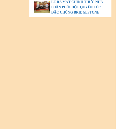
LỄ RA MẮT CHÍNH THỨC NHÀ
PHÂN PHỐI ĐỘC QUYỀN LỐP
ĐẶC CHỦNG BRIDGESTONE