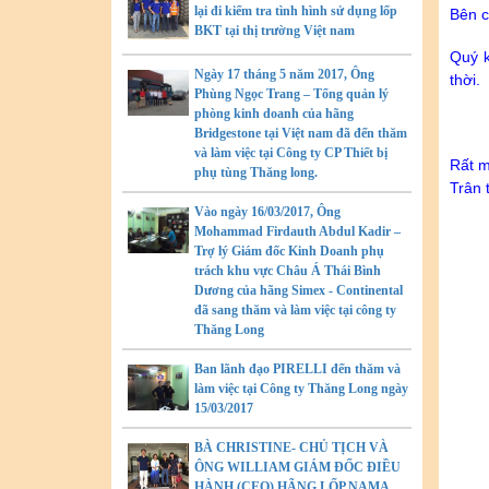
lại đi kiểm tra tình hình sử dụng lốp
Bên c
BKT tại thị trường Việt nam
Quý k
Ngày 17 tháng 5 năm 2017, Ông
thời.
Phùng Ngọc Trang – Tổng quản lý
phòng kinh doanh của hãng
Bridgestone tại Việt nam đã đến thăm
và làm việc tại Công ty CP Thiết bị
Rất m
phụ tùng Thăng long.
Trân t
Vào ngày 16/03/2017, Ông
Mohammad Firdauth Abdul Kadir –
Trợ lý Giám đốc Kinh Doanh phụ
trách khu vực Châu Á Thái Bình
Dương của hãng Simex - Continental
đã sang thăm và làm việc tại công ty
Thăng Long
Ban lãnh đạo PIRELLI đến thăm và
làm việc tại Công ty Thăng Long ngày
15/03/2017
BÀ CHRISTINE- CHỦ TỊCH VÀ
ÔNG WILLIAM GIÁM ĐỐC ĐIỀU
HÀNH (CEO) HÃNG LỐP NAMA