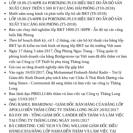
LỐP 18.00-25/40PR E4 PORTKING PLUS HIỆU BKT DO ẤN ĐỘ SẢN
XUẤT CHẠY TRÊN 3.500 H TẠI CẢNG HẢI PHÒNG (T10-2018)
Mười năm song hành và phát triển lốp bố sắt BKT (T6-2018)
LỐP 18.00-25/40PR E4 PORTKING PLUS HIỆU BKT DO ẤN ĐỘ SẢN
XUẤT TẠI CẢNG HẢI PHÒNG (T5-2018)
Báo cáo chạy thử nghiệm lốp BKT 1800-25 /40PR - Ấn độ tại các cảng
biển Hải Phòng
Theo kế hoạch định kỳ, cứ 1 -2 tháng, các cán bộ kỹ thuật của hãng lốp
BKT lại đi kiểm tra tình hình sử dụng lốp BKT tại thị trường Việt nam
Ngày 17 tháng 5 năm 2017, Ông Phùng Ngọc Trang – Tổng quản lý
phòng kinh doanh của hãng Bridgestone tại Việt nam đã đến thăm và làm
việc tại Công ty CP Thiết bị phụ tùng Thăng long.
Giá cao su tăng doanh nghiệp săm lốp gặp khó
Vào ngày 16/03/2017, Ông Mohammad Firdauth Abdul Kadir – Trợ lý
Giám đốc Kinh Doanh phụ trách khu vực Châu Á Thái Bình Dương của
hãng Simex - Continental đã sang thăm và làm việc tại công ty Thăng
Long
Ban lãnh đạo PIRELLI đến thăm và làm việc tại Công ty Thăng Long
ngày 15/03/2017
ÔNG RAHUL BHARDWAJ - GIÁM ĐỐC BÁN HÀNG CỦA HÃNG LỐP
APOLLO ĐẾN THĂM CÔNG TY THĂNG LONG NGÀY 20/02/2017
BÀ FAY JIN - TỔNG GIÁM ĐỐC LANDER ĐẾN THĂM VÀ LÀM VIỆC
TẠI CÔNG TY THĂNG LONG NGÀY 10/01/2017
BÀ CHRISTINE- CHỦ TỊCH VÀ ÔNG WILLIAM GIÁM ĐỐC ĐIỀU
HÀNH (CEO) HÃNG LỐP NAMA ĐẾN THĂM VÀ LÀM VIỆC TẠI