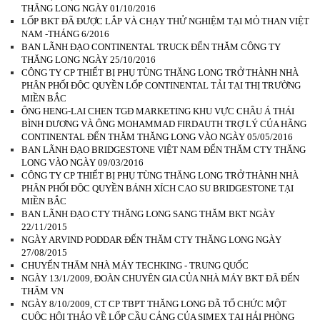
THĂNG LONG NGÀY 01/10/2016
LỐP BKT ĐÃ ĐƯỢC LẮP VÀ CHẠY THỬ NGHIỆM TẠI MỎ THAN VIỆT
NAM -THÁNG 6/2016
BAN LÃNH ĐẠO CONTINENTAL TRUCK ĐẾN THĂM CÔNG TY
THĂNG LONG NGÀY 25/10/2016
CÔNG TY CP THIẾT BỊ PHỤ TÙNG THĂNG LONG TRỞ THÀNH NHÀ
PHÂN PHỐI ĐỘC QUYỀN LỐP CONTINENTAL TẢI TẠI THỊ TRƯỜNG
MIỀN BẮC
ÔNG HENG-LAI CHEN TGĐ MARKETING KHU VỰC CHÂU Á THÁI
BÌNH DƯƠNG VÀ ÔNG MOHAMMAD FIRDAUTH TRỢ LÝ CỦA HÃNG
CONTINENTAL ĐẾN THĂM THĂNG LONG VÀO NGÀY 05/05/2016
BAN LÃNH ĐẠO BRIDGESTONE VIỆT NAM ĐẾN THĂM CTY THĂNG
LONG VÀO NGÀY 09/03/2016
CÔNG TY CP THIẾT BỊ PHỤ TÙNG THĂNG LONG TRỞ THÀNH NHÀ
PHÂN PHỐI ĐỘC QUYỀN BÁNH XÍCH CAO SU BRIDGESTONE TẠI
MIỀN BẮC
BAN LÃNH ĐẠO CTY THĂNG LONG SANG THĂM BKT NGÀY
22/11/2015
NGÀY ARVIND PODDAR ĐẾN THĂM CTY THĂNG LONG NGÀY
27/08/2015
CHUYẾN THĂM NHÀ MÁY TECHKING - TRUNG QUỐC
NGÀY 13/1/2009, ĐOÀN CHUYÊN GIA CỦA NHÀ MÁY BKT ĐÃ ĐẾN
THĂM VN
NGÀY 8/10/2009, CT CP TBPT THĂNG LONG ĐÃ TỔ CHỨC MỘT
CUỘC HỘI THẢO VỀ LỐP CẦU CẢNG CỦA SIMEX TẠI HẢI PHÒNG