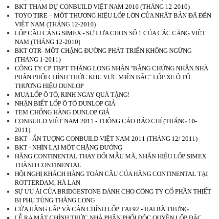
BKT THAM DỰ CONBUILD VIỆT NAM 2010 (THÁNG 12-2010)
TOYO TIRE – MỘT THƯƠNG HIỆU LỐP LỚN CỦA NHẬT BẢN ĐÃ ĐẾN
VIỆT NAM (THÁNG 12-2010)
LỐP CẦU CẢNG SIMEX - SỰ LỰA CHỌN SỐ 1 CỦA CÁC CẢNG VIỆT
NAM (THÁNG 12-2010)
BKT OTR- MỘT CHẶNG ĐƯỜNG PHÁT TRIỂN KHÔNG NGỪNG
(THÁNG 1-2011)
CÔNG TY CP TBPT THĂNG LONG NHẬN "BẰNG CHỨNG NHẬN NHÀ
PHÂN PHỐI CHÍNH THỨC KHU VỰC MIỀN BẮC" LỐP XE Ô TÔ
THƯƠNG HIỆU DUNLOP
MUA LỐP Ô TÔ, RINH NGAY QUÀ TẶNG!
NHẬN BIẾT LỐP Ô TÔ DUNLOP GIẢ
TEM CHỐNG HÀNG DUNLOP GIẢ
CONBUILD VIỆT NAM 2011 - THÔNG CÁO BÁO CHÍ (THÁNG 10-
2011)
BKT - ẤN TƯỢNG CONBUILD VIỆT NAM 2011 (THÁNG 12/ 2011)
BKT - NHÌN LẠI MỘT CHẶNG ĐƯỜNG
HÃNG CONTINENTAL THAY ĐỔI MẪU MÃ, NHÃN HIỆU LỐP SIMEX
THÀNH CONTINENTAL
HỘI NGHỊ KHÁCH HÀNG TOÀN CẦU CỦA HÃNG CONTINENTAL TẠI
ROTTERDAM, HÀ LAN
SỰ ƯU ÁI CỦA BRIDGESTONE DÀNH CHO CÔNG TY CỔ PHẦN THIẾT
BỊ PHỤ TÙNG THĂNG LONG
CỬA HÀNG LẮP VÀ CÂN CHỈNH LỐP TẠI 92 - HAI BÀ TRƯNG
LỄ RA MẮT CHÍNH THỨC NHÀ PHÂN PHỐI ĐỘC QUYỀN LỐP ĐẶC