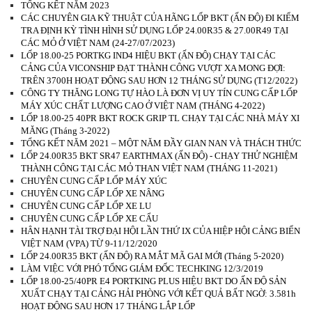
TỔNG KẾT NĂM 2023
CÁC CHUYÊN GIA KỸ THUẬT CỦA HÃNG LỐP BKT (ẤN ĐỘ) ĐI KIỂM
TRA ĐỊNH KỲ TÌNH HÌNH SỬ DỤNG LỐP 24.00R35 & 27.00R49 TẠI
CÁC MỎ Ở VIỆT NAM (24-27/07/2023)
LỐP 18.00-25 PORTKG IND4 HIỆU BKT (ẤN ĐỘ) CHẠY TẠI CÁC
CẢNG CỦA VICONSHIP ĐẠT THÀNH CÔNG VƯỢT XA MONG ĐỢI:
TRÊN 3700H HOẠT ĐỘNG SAU HƠN 12 THÁNG SỬ DỤNG (T12/2022)
CÔNG TY THĂNG LONG TỰ HÀO LÀ ĐƠN VỊ UY TÍN CUNG CẤP LỐP
MÁY XÚC CHẤT LƯỢNG CAO Ở VIỆT NAM (THÁNG 4-2022)
LỐP 18.00-25 40PR BKT ROCK GRIP TL CHẠY TẠI CÁC NHÀ MÁY XI
MĂNG (Tháng 3-2022)
TỔNG KẾT NĂM 2021 – MỘT NĂM ĐẦY GIAN NAN VÀ THÁCH THỨC
LỐP 24.00R35 BKT SR47 EARTHMAX (ẤN ĐỘ) - CHẠY THỬ NGHIỆM
THÀNH CÔNG TẠI CÁC MỎ THAN VIỆT NAM (THÁNG 11-2021)
CHUYÊN CUNG CẤP LỐP MÁY XÚC
CHUYÊN CUNG CẤP LỐP XE NÂNG
CHUYÊN CUNG CẤP LỐP XE LU
CHUYÊN CUNG CẤP LỐP XE CẨU
HÂN HẠNH TÀI TRỢ ĐẠI HỘI LẦN THỨ IX CỦA HIỆP HỘI CẢNG BIỂN
VIỆT NAM (VPA) TỪ 9-11/12/2020
LỐP 24.00R35 BKT (ẤN ĐỘ) RA MẮT MÃ GAI MỚI (Tháng 5-2020)
LÀM VIỆC VỚI PHÓ TỔNG GIÁM ĐỐC TECHKING 12/3/2019
LỐP 18.00-25/40PR E4 PORTKING PLUS HIỆU BKT DO ẤN ĐỘ SẢN
XUẤT CHẠY TẠI CẢNG HẢI PHÒNG VỚI KẾT QUẢ BẤT NGỜ: 3.581h
HOẠT ĐỘNG SAU HƠN 17 THÁNG LẮP LỐP