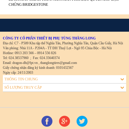
CHỦNG BRIDGESTONE
CÔNG TY CỔ PHẦN THIẾT BỊ PHỤ TÙNG THĂNG LONG
Địa chỉ: C7 - P509 Khu tập thể Nghĩa Tân, Phường Nghĩa Tân, Quận Cầu Giấy, Hà Nội
Văn phòng: Nhà 11A - P204A - TT ĐH Thuỷ Lợi - Ngõ 95 Chùa Bộc - Hà Nội
Hotline: 0913 203 566 – 0914 556 826
Tel: 024.38537960
;
Fax: 024.35640374
Email: dragon-dh@fpt.vn , thanglongtires@gmail.com
Giấy chứng nhận đăng ký kinh doanh: 0101432567
Ngày cấp: 24/11/2003
THÔNG TIN CHUNG
SỐ LƯỢNG TRUY CẬP