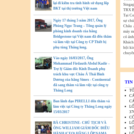
lại đi kiểm tra tình hình sử dụng lốp
Singap
BKT tại thị trường Việt nam
TRX Bu
Tại Co
Ngày 17 tháng 5 năm 2017, Ông
sự chú
Phùng Ngọc Trang – Tổng quản lý
Châu 
phòng kinh doanh của hãng
máy mó
Bridgestone tại Việt nam đã đến thăm
có ảnh
và làm việc tại Công ty CP Thiết bị
Khách 
phụ tùng Thăng long.
hội ki
chuyên
Vào ngày 16/03/2017, Ông
Mohammad Firdauth Abdul Kadir –
Trợ lý Giám đốc Kinh Doanh phụ
trách khu vực Châu Á Thái Bình
Dương của hãng Simex - Continental
TIN
đã sang thăm và làm việc tại công ty
TỔ
Thăng Long
CÁ
CÁ
Ban lãnh đạo PIRELLI đến thăm và
LỐ
làm việc tại Công ty Thăng Long ngày
37
15/03/2017
CÔ
LỐ
BÀ CHRISTINE- CHỦ TỊCH VÀ
TỔ
ÔNG WILLIAM GIÁM ĐỐC ĐIỀU
LỐ
HÀNH (CEO) HÃNG LỐP NAMA