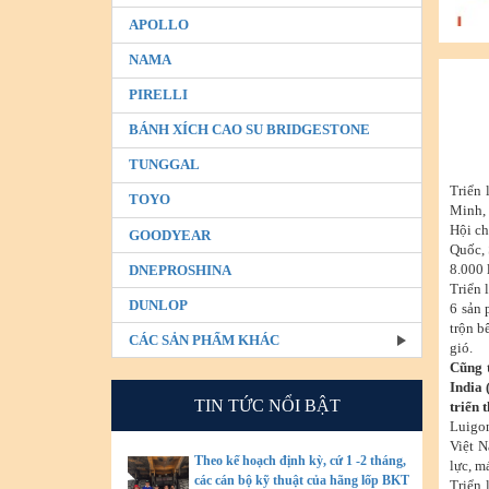
APOLLO
NAMA
PIRELLI
BÁNH XÍCH CAO SU BRIDGESTONE
TUNGGAL
Triển
TOYO
Minh, 
Hội ch
GOODYEAR
Quốc, 
8.000 
DNEPROSHINA
Triển 
DUNLOP
6 sản 
trộn b
CÁC SẢN PHẨM KHÁC
gió.
Cũng 
India 
TIN TỨC NỔI BẬT
triển 
Luigo
Việt N
Theo kế hoạch định kỳ, cứ 1 -2 tháng,
lực, m
các cán bộ kỹ thuật của hãng lốp BKT
Triển 