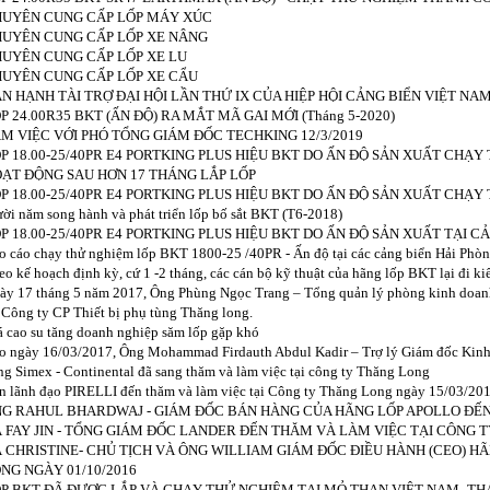
UYÊN CUNG CẤP LỐP MÁY XÚC
UYÊN CUNG CẤP LỐP XE NÂNG
UYÊN CUNG CẤP LỐP XE LU
UYÊN CUNG CẤP LỐP XE CẨU
N HẠNH TÀI TRỢ ĐẠI HỘI LẦN THỨ IX CỦA HIỆP HỘI CẢNG BIỂN VIỆT NAM 
P 24.00R35 BKT (ẤN ĐỘ) RA MẮT MÃ GAI MỚI (Tháng 5-2020)
M VIỆC VỚI PHÓ TỔNG GIÁM ĐỐC TECHKING 12/3/2019
P 18.00-25/40PR E4 PORTKING PLUS HIỆU BKT DO ẤN ĐỘ SẢN XUẤT CHẠY 
ẠT ĐỘNG SAU HƠN 17 THÁNG LẮP LỐP
P 18.00-25/40PR E4 PORTKING PLUS HIỆU BKT DO ẤN ĐỘ SẢN XUẤT CHẠY T
ời năm song hành và phát triển lốp bố sắt BKT (T6-2018)
P 18.00-25/40PR E4 PORTKING PLUS HIỆU BKT DO ẤN ĐỘ SẢN XUẤT TẠI CẢ
o cáo chạy thử nghiệm lốp BKT 1800-25 /40PR - Ấn độ tại các cảng biển Hải Phò
eo kế hoạch định kỳ, cứ 1 -2 tháng, các cán bộ kỹ thuật của hãng lốp BKT lại đi ki
ày 17 tháng 5 năm 2017, Ông Phùng Ngọc Trang – Tổng quản lý phòng kinh doanh 
i Công ty CP Thiết bị phụ tùng Thăng long.
á cao su tăng doanh nghiệp săm lốp gặp khó
o ngày 16/03/2017, Ông Mohammad Firdauth Abdul Kadir – Trợ lý Giám đốc Kinh
ng Simex - Continental đã sang thăm và làm việc tại công ty Thăng Long
n lãnh đạo PIRELLI đến thăm và làm việc tại Công ty Thăng Long ngày 15/03/20
G RAHUL BHARDWAJ - GIÁM ĐỐC BÁN HÀNG CỦA HÃNG LỐP APOLLO ĐẾN
 FAY JIN - TỔNG GIÁM ĐỐC LANDER ĐẾN THĂM VÀ LÀM VIỆC TẠI CÔNG T
 CHRISTINE- CHỦ TỊCH VÀ ÔNG WILLIAM GIÁM ĐỐC ĐIỀU HÀNH (CEO) 
NG NGÀY 01/10/2016
P BKT ĐÃ ĐƯỢC LẮP VÀ CHẠY THỬ NGHIỆM TẠI MỎ THAN VIỆT NAM -THÁ