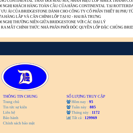
NG CONTINENTAL THAY ĐỔI MẪU MÃ, NHÃN HIỆU LỐP SIMEX THÀNH CO
I NGHỊ KHÁCH HÀNG TOÀN CẦU CỦA HÃNG CONTINENTAL TẠI ROTTERD
 ƯU ÁI CỦA BRIDGESTONE DÀNH CHO CÔNG TY CỔ PHẦN THIẾT BỊ PHỤ 
A HÀNG LẮP VÀ CÂN CHỈNH LỐP TẠI 92 - HAI BÀ TRƯNG
I NGHỊ THƯỜNG NIÊN GIỮA BRIDGESTONE VỚI CÁC ĐẠI LÝ
 RA MẮT CHÍNH THỨC NHÀ PHÂN PHỐI ĐỘC QUYỀN LỐP ĐẶC CHỦNG BRI
THÔNG TIN CHUNG
SỐ LƯỢNG TRUY CẬP
Trang chủ
Hôm nay :
95
Tin tức sự kiện
Tuần này :
885
Liên hệ
Tháng này :
1172
Bảo hành
Tất cả :
129969
Chính sách bảo mật