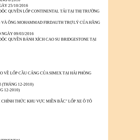
ÀY 25/10/2016
ĐỘC QUYỀN LỐP CONTINENTAL TẢI TẠI THỊ TRƯỜNG
NG VÀ ÔNG MOHAMMAD FIRDAUTH TRỢ LÝ CỦA HÃNG
NGÀY 09/03/2016
 ĐỘC QUYỀN BÁNH XÍCH CAO SU BRIDGESTONE TẠI
O VỀ LỐP CẦU CẢNG CỦA SIMEX TẠI HẢI PHÒNG
(THÁNG 12-2010)
 12-2010)
CHÍNH THỨC KHU VỰC MIỀN BẮC" LỐP XE Ô TÔ