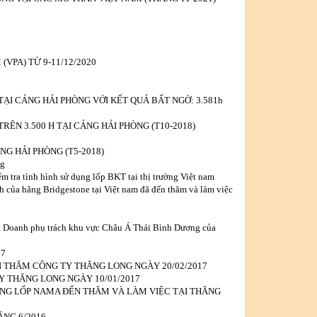
(VPA) TỪ 9-11/12/2020
TẠI CẢNG HẢI PHÒNG VỚI KẾT QUẢ BẤT NGỜ: 3.581h
RÊN 3.500 H TẠI CẢNG HẢI PHÒNG (T10-2018)
NG HẢI PHÒNG (T5-2018)
ng
ểm tra tình hình sử dụng lốp BKT tại thị trường Việt nam
của hãng Bridgestone tại Việt nam đã đến thăm và làm việc
 Doanh phụ trách khu vực Châu Á Thái Bình Dương của
17
 THĂM CÔNG TY THĂNG LONG NGÀY 20/02/2017
Y THĂNG LONG NGÀY 10/01/2017
HÃNG LỐP NAMA ĐẾN THĂM VÀ LÀM VIỆC TẠI THĂNG
NG 6/2016