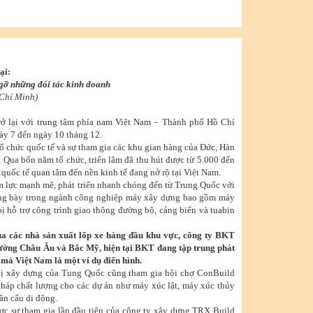
ại:
gỡ những đối tác kinh doanh
 Chí Minh)
ở lại với trung tâm phía nam Việt Nam – Thành phố Hồ Chí
gày 7 đến ngày 10 tháng 12.
tổ chức quốc tế và sự tham gia các khu gian hàng của Đức, Hàn
 Qua bốn năm tổ chức, triển lãm đã thu hút được từ 5.000 đến
quốc tế quan tâm đến nền kinh tế đang nở rộ tại Việt Nam.
ềm lực mạnh mẽ, phát triển nhanh chóng đến từ Trung Quốc với
rưng bày trong ngành công nghiệp máy xây dựng bao gồm máy
 bị hỗ trợ công trình giao thông đường bộ, cảng biển và tuabin
ủa các nhà sản xuất lốp xe hàng đầu khu vực, công ty BKT
trường Châu Âu và Bắc Mỹ, hiện tại BKT đang tập trung phát
, mà Việt Nam là một ví dụ điển hình.
bị xây dựng của Tung Quốc cũng tham gia hội chợ ConBuild
pháp chất lượng cho các dự án như máy xúc lật, máy xúc thủy
ần cẩu di động.
ợc sự tham gia lần đầu tiên của công ty xây dựng TRX Build