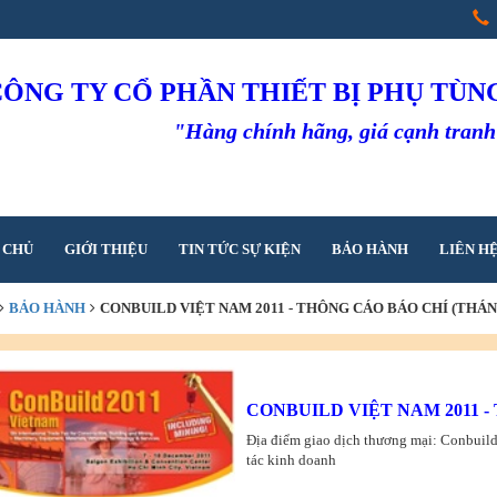
CÔNG TY CỔ PHẦN THIẾT BỊ PHỤ TÙ
"Hàng chính hãng, giá cạnh tran
 CHỦ
GIỚI THIỆU
TIN TỨC SỰ KIỆN
BẢO HÀNH
LIÊN H
BẢO HÀNH
CONBUILD VIỆT NAM 2011 - THÔNG CÁO BÁO CHÍ (THÁNG
CONBUILD VIỆT NAM 2011 - 
Địa điểm giao dịch thương mại: Conbuild
tác kinh doanh