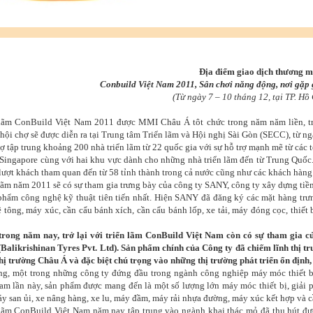
Địa điểm giao dịch thương m
Conbuild Việt Nam 2011, Sân chơi năng động, nơi gặp 
(Từ ngày 7 – 10 tháng 12, tại TP. Hồ
 lãm ConBuild Việt Nam 2011 được MMI Châu Á tôt chức trong năm năm liền, tr
hội chợ sẽ được diễn ra tại Trung tâm Triển lãm và Hội nghị Sài Gòn (SECC), từ n
ợ tập trung khoảng 200 nhà triển lãm từ 22 quốc gia với sự hỗ trợ mạnh mẽ từ các 
Singapore cùng với hai khu vực dành cho những nhà triển lãm đến từ Trung Quốc.
lượt khách tham quan đến từ 58 tỉnh thành trong cả nước cũng như các khách hàng 
lãm năm 2011 sẽ có sự tham gia trưng bày của công ty SANY, công ty xây dựng ti
phẩm công nghệ kỹ thuật tiên tiến nhất. Hiện SANY đã đăng ký các mặt hàng t
ê tông, máy xúc, cần cẩu bánh xích, cần cẩu bánh lốp, xe tải, máy đóng cọc, thiết
trong năm nay, trở lại với triển lãm ConBuild Việt Nam còn có sự tham gia c
(Balikrishinan Tyres Pvt. Ltd). Sản phẩm chính của Công ty đã chiếm lĩnh thị 
thị trường Châu Á và đặc biệt chú trọng vào những thị trường phát triển ổn định
ng, một trong những công ty đứng đầu trong ngành công nghiệp máy móc thiết 
am lần này, sản phẩm được mang đến là một số lượng lớn máy móc thiết bị, giải 
áy san ủi, xe nâng hàng, xe lu, máy đầm, máy rải nhựa đường, máy xúc kết hợp và c
lãm ConBuild Việt Nam năm nay tập trung vào ngành khai thác mỏ đã thu hút đư