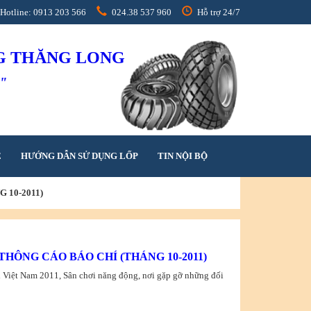
Hotline: 0913 203 566
024.38 537 960
Hỗ trợ 24/7
NG THĂNG LONG
h"
Ệ
HƯỚNG DẪN SỬ DỤNG LỐP
TIN NỘI BỘ
 10-2011)
THÔNG CÁO BÁO CHÍ (THÁNG 10-2011)
 Việt Nam 2011, Sân chơi năng động, nơi gặp gỡ những đối