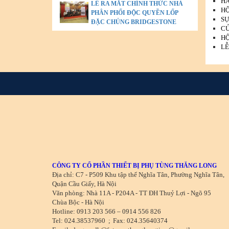
HÃ
LỄ RA MẮT CHÍNH THỨC NHÀ
HỘ
PHÂN PHỐI ĐỘC QUYỀN LỐP
SỰ
ĐẶC CHỦNG BRIDGESTONE
CỬ
HỘ
LỄ
CÔNG TY CỔ PHẦN THIẾT BỊ PHỤ TÙNG THĂNG LONG
Địa chỉ: C7 - P509 Khu tập thể Nghĩa Tân, Phường Nghĩa Tân,
Quận Cầu Giấy, Hà Nội
Văn phòng: Nhà 11A - P204A - TT ĐH Thuỷ Lợi - Ngõ 95
Chùa Bộc - Hà Nội
Hotline: 0913 203 566 – 0914 556 826
Tel: 024.38537960
;
Fax: 024.35640374