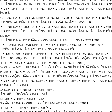
N LÃNH ĐẠO CONTINENTAL TRUCK ĐẾN THĂM CÔNG TY THĂNG LONG NG
NG TY CP THIẾT BỊ PHỤ TÙNG THĂNG LONG TRỞ THÀNH NHÀ PHÂN PHỐI 
ỀN BẮC
G HENG-LAI CHEN TGĐ MARKETING KHU VỰC CHÂU Á THÁI BÌNH DƯƠ
NTINENTAL ĐẾN THĂM THĂNG LONG VÀO NGÀY 05/05/2016
N LÃNH ĐẠO BRIDGESTONE VIỆT NAM ĐẾN THĂM CTY THĂNG LONG VÀO 
NG TY CP THIẾT BỊ PHỤ TÙNG THĂNG LONG TRỞ THÀNH NHÀ PHÂN PHỐI
ỀN BẮC
N LÃNH ĐẠO CTY THĂNG LONG SANG THĂM BKT NGÀY 22/11/2015
ÀY ARVIND PODDAR ĐẾN THĂM CTY THĂNG LONG NGÀY 27/08/2015
UYẾN THĂM NHÀ MÁY TECHKING - TRUNG QUỐC
ÀY 13/1/2009, ĐOÀN CHUYÊN GIA CỦA NHÀ MÁY BKT ĐÃ ĐẾN THĂM VN
ÀY 8/10/2009, CT CP TBPT THĂNG LONG ĐÃ TỔ CHỨC MỘT CUỘC HỘI THẢ
T THAM DỰ CONBUILD VIỆT NAM 2010 (THÁNG 12-2010)
YO TIRE – MỘT THƯƠNG HIỆU LỐP LỚN CỦA NHẬT BẢN ĐÃ ĐẾN VIỆT NAM 
P CẦU CẢNG SIMEX - SỰ LỰA CHỌN SỐ 1 CỦA CÁC CẢNG VIỆT NAM (THÁNG
T OTR- MỘT CHẶNG ĐƯỜNG PHÁT TRIỂN KHÔNG NGỪNG (THÁNG 1-2011)
NG TY CP TBPT THĂNG LONG NHẬN "BẰNG CHỨNG NHẬN NHÀ PHÂN PHỐI 
ƯƠNG HIỆU DUNLOP
A LỐP Ô TÔ, RINH NGAY QUÀ TẶNG!
ẬN BIẾT LỐP Ô TÔ DUNLOP GIẢ
M CHỐNG HÀNG DUNLOP GIẢ
T - ẤN TƯỢNG CONBUILD VIỆT NAM 2011 (THÁNG 12/ 2011)
T - NHÌN LẠI MỘT CHẶNG ĐƯỜNG