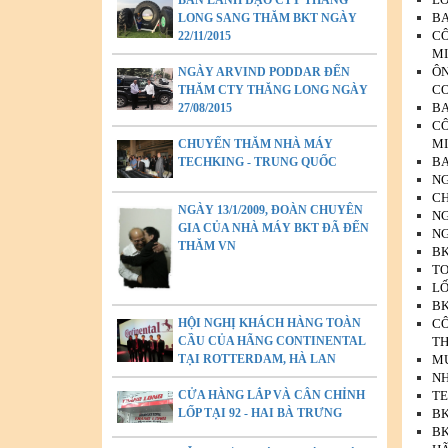
BAN LÃNH ĐẠO CTY THĂNG
BA
LONG SANG THĂM BKT NGÀY
CÔ
22/11/2015
MI
ÔN
NGÀY ARVIND PODDAR ĐẾN
CO
THĂM CTY THĂNG LONG NGÀY
BA
27/08/2015
CÔ
MI
CHUYẾN THĂM NHÀ MÁY
BA
TECHKING - TRUNG QUỐC
NG
CH
NGÀY 13/1/2009, ĐOÀN CHUYÊN
NG
GIA CỦA NHÀ MÁY BKT ĐÃ ĐẾN
NG
THĂM VN
BK
TO
LỐ
BK
HỘI NGHỊ KHÁCH HÀNG TOÀN
CÔ
CẦU CỦA HÃNG CONTINENTAL
TH
TẠI ROTTERDAM, HÀ LAN
MU
NH
CỬA HÀNG LẮP VÀ CÂN CHỈNH
TE
LỐP TẠI 92 - HAI BÀ TRƯNG
BK
BK