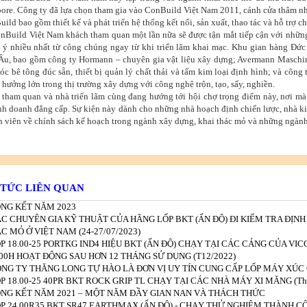
ore. Công ty đã lựa chọn tham gia vào ConBuild Việt Nam 2011, cánh cửa thâm n
ild bao gồm thiết kế và phát triển hệ thống kết nối, sản xuất, thao tác và hỗ trợ c
nBuild Việt Nam khách tham quan một lần nữa sẽ được tận mắt tiếp cận với nhữn
 ý nhiều nhất từ công chúng ngay từ khi triển lãm khai mạc. Khu gian hàng Đức 
Âu, bao gồm công ty Hormann – chuyên gia vật liệu xây dựng; Avermann Maschi
c bê tông đúc sẵn, thiết bị quản lý‎ chất thải và tấm kim loại định hình; và c
 hưởng lớn trong thị trường xây dựng với công nghệ trộn, tạo, sấy, nghiền.
tham quan và nhà triển lãm cùng đang hướng tới hội chợ trọng điểm này, nơi mà 
nh doanh đẳng cấp. Sự kiện này dành cho những nhà hoạch định chiến lược, nhà kinh
 viên về chính sách kế hoạch trong ngành xây dựng, khai thác mỏ và những ngành
 TỨC LIÊN QUAN
NG KẾT NĂM 2023
C CHUYÊN GIA KỸ THUẬT CỦA HÃNG LỐP BKT (ẤN ĐỘ) ĐI KIỂM TRA ĐỊNH K
C MỎ Ở VIỆT NAM (24-27/07/2023)
P 18.00-25 PORTKG IND4 HIỆU BKT (ẤN ĐỘ) CHẠY TẠI CÁC CẢNG CỦA V
00H HOẠT ĐỘNG SAU HƠN 12 THÁNG SỬ DỤNG (T12/2022)
NG TY THĂNG LONG TỰ HÀO LÀ ĐƠN VỊ UY TÍN CUNG CẤP LỐP MÁY XÚC 
P 18.00-25 40PR BKT ROCK GRIP TL CHẠY TẠI CÁC NHÀ MÁY XI MĂNG (Thá
NG KẾT NĂM 2021 – MỘT NĂM ĐẦY GIAN NAN VÀ THÁCH THỨC
P 24.00R35 BKT SR47 EARTHMAX (ẤN ĐỘ) - CHẠY THỬ NGHIỆM THÀNH CÔ