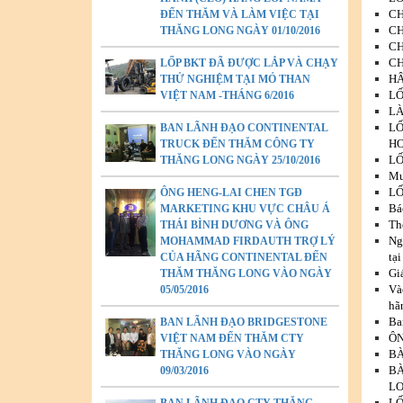
CH
ĐẾN THĂM VÀ LÀM VIỆC TẠI
CH
THĂNG LONG NGÀY 01/10/2016
CH
CH
LỐP BKT ĐÃ ĐƯỢC LẮP VÀ CHẠY
HÂ
THỬ NGHIỆM TẠI MỎ THAN
LỐ
VIỆT NAM -THÁNG 6/2016
LÀ
LỐ
BAN LÃNH ĐẠO CONTINENTAL
HO
TRUCK ĐẾN THĂM CÔNG TY
LỐ
THĂNG LONG NGÀY 25/10/2016
Mư
LỐ
ÔNG HENG-LAI CHEN TGĐ
Bá
MARKETING KHU VỰC CHÂU Á
Th
THÁI BÌNH DƯƠNG VÀ ÔNG
Ng
MOHAMMAD FIRDAUTH TRỢ LÝ
tạ
CỦA HÃNG CONTINENTAL ĐẾN
Gi
THĂM THĂNG LONG VÀO NGÀY
Và
05/05/2016
hã
Ba
BAN LÃNH ĐẠO BRIDGESTONE
ÔN
VIỆT NAM ĐẾN THĂM CTY
BÀ
THĂNG LONG VÀO NGÀY
BÀ
09/03/2016
LO
LỐ