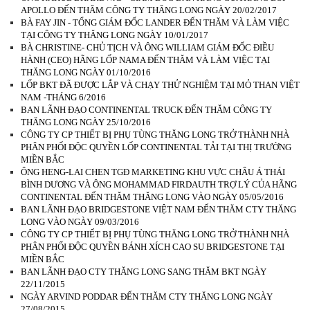
APOLLO ĐẾN THĂM CÔNG TY THĂNG LONG NGÀY 20/02/2017
BÀ FAY JIN - TỔNG GIÁM ĐỐC LANDER ĐẾN THĂM VÀ LÀM VIỆC
TẠI CÔNG TY THĂNG LONG NGÀY 10/01/2017
BÀ CHRISTINE- CHỦ TỊCH VÀ ÔNG WILLIAM GIÁM ĐỐC ĐIỀU
HÀNH (CEO) HÃNG LỐP NAMA ĐẾN THĂM VÀ LÀM VIỆC TẠI
THĂNG LONG NGÀY 01/10/2016
LỐP BKT ĐÃ ĐƯỢC LẮP VÀ CHẠY THỬ NGHIỆM TẠI MỎ THAN VIỆT
NAM -THÁNG 6/2016
BAN LÃNH ĐẠO CONTINENTAL TRUCK ĐẾN THĂM CÔNG TY
THĂNG LONG NGÀY 25/10/2016
CÔNG TY CP THIẾT BỊ PHỤ TÙNG THĂNG LONG TRỞ THÀNH NHÀ
PHÂN PHỐI ĐỘC QUYỀN LỐP CONTINENTAL TẢI TẠI THỊ TRƯỜNG
MIỀN BẮC
ÔNG HENG-LAI CHEN TGĐ MARKETING KHU VỰC CHÂU Á THÁI
BÌNH DƯƠNG VÀ ÔNG MOHAMMAD FIRDAUTH TRỢ LÝ CỦA HÃNG
CONTINENTAL ĐẾN THĂM THĂNG LONG VÀO NGÀY 05/05/2016
BAN LÃNH ĐẠO BRIDGESTONE VIỆT NAM ĐẾN THĂM CTY THĂNG
LONG VÀO NGÀY 09/03/2016
CÔNG TY CP THIẾT BỊ PHỤ TÙNG THĂNG LONG TRỞ THÀNH NHÀ
PHÂN PHỐI ĐỘC QUYỀN BÁNH XÍCH CAO SU BRIDGESTONE TẠI
MIỀN BẮC
BAN LÃNH ĐẠO CTY THĂNG LONG SANG THĂM BKT NGÀY
22/11/2015
NGÀY ARVIND PODDAR ĐẾN THĂM CTY THĂNG LONG NGÀY
27/08/2015