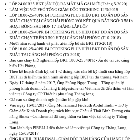
LỐP 24.00R35 BKT (ẤN ĐỘ) RA MẮT MÃ GAI MỚI (Tháng 5-2020)
LÀM VIỆC VỚI PHÓ TỔNG GIÁM ĐỐC TECHKING 12/3/2019
LỐP 18.00-25/40PR E4 PORTKING PLUS HIỆU BKT DO ẤN ĐỘ SẢN
XUẤT CHẠY TẠI CẢNG HẢI PHÒNG VỚI KẾT QUẢ BẤT NGỜ: 3.581h
HOẠT ĐỘNG SAU HƠN 17 THÁNG LẮP LỐP
LỐP 18.00-25/40PR E4 PORTKING PLUS HIỆU BKT DO ẤN ĐỘ SẢN
XUẤT CHẠY TRÊN 3.500 H TẠI CẢNG HẢI PHÒNG (T10-2018)
Mười năm song hành và phát triển lốp bố sắt BKT (T6-2018)
LỐP 18.00-25/40PR E4 PORTKING PLUS HIỆU BKT DO ẤN ĐỘ SẢN
XUẤT TẠI CẢNG HẢI PHÒNG (T5-2018)
Báo cáo chạy thử nghiệm lốp BKT 1800-25 /40PR - Ấn độ tại các cảng
biển Hải Phòng
Theo kế hoạch định kỳ, cứ 1 -2 tháng, các cán bộ kỹ thuật của hãng lốp
BKT lại đi kiểm tra tình hình sử dụng lốp BKT tại thị trường Việt nam
Ngày 17 tháng 5 năm 2017, Ông Phùng Ngọc Trang – Tổng quản lý
phòng kinh doanh của hãng Bridgestone tại Việt nam đã đến thăm và làm
việc tại Công ty CP Thiết bị phụ tùng Thăng long.
Giá cao su tăng doanh nghiệp săm lốp gặp khó
Vào ngày 16/03/2017, Ông Mohammad Firdauth Abdul Kadir – Trợ lý
Giám đốc Kinh Doanh phụ trách khu vực Châu Á Thái Bình Dương của
hãng Simex - Continental đã sang thăm và làm việc tại công ty Thăng
Long
Ban lãnh đạo PIRELLI đến thăm và làm việc tại Công ty Thăng Long
ngày 15/03/2017
ÔNG RAHUL BHARDWAJ - GIÁM ĐỐC BÁN HÀNG CỦA HÃNG LỐP