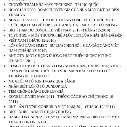
CHUYẾN THĂM NHÀ MÁY TECHKING - TRUNG QUỐC
NGÀY 13/1/2009, ĐOÀN CHUYÊN GIA CỦA NHÀ MÁY BKT ĐÃ ĐẾN
THĂM VN
NGÀY 8/10/2009, CT CP TBPT THĂNG LONG ĐÃ TỔ CHỨC MỘT
CUỘC HỘI THẢO VỀ LỐP CẦU CẢNG CỦA SIMEX TẠI HẢI PHÒNG
BKT THAM DỰ CONBUILD VIỆT NAM 2010 (THÁNG 12-2010)
TOYO TIRE – MỘT THƯƠNG HIỆU LỐP LỚN CỦA NHẬT BẢN ĐÃ ĐẾN
VIỆT NAM (THÁNG 12-2010)
LỐP CẦU CẢNG SIMEX - SỰ LỰA CHỌN SỐ 1 CỦA CÁC CẢNG VIỆT
NAM (THÁNG 12-2010)
BKT OTR- MỘT CHẶNG ĐƯỜNG PHÁT TRIỂN KHÔNG NGỪNG
(THÁNG 1-2011)
CÔNG TY CP TBPT THĂNG LONG NHẬN "BẰNG CHỨNG NHẬN NHÀ
PHÂN PHỐI CHÍNH THỨC KHU VỰC MIỀN BẮC" LỐP XE Ô TÔ
THƯƠNG HIỆU DUNLOP
MUA LỐP Ô TÔ, RINH NGAY QUÀ TẶNG!
NHẬN BIẾT LỐP Ô TÔ DUNLOP GIẢ
TEM CHỐNG HÀNG DUNLOP GIẢ
CONBUILD VIỆT NAM 2011 - THÔNG CÁO BÁO CHÍ (THÁNG 10-
2011)
BKT - ẤN TƯỢNG CONBUILD VIỆT NAM 2011 (THÁNG 12/ 2011)
BKT - NHÌN LẠI MỘT CHẶNG ĐƯỜNG
HÃNG CONTINENTAL THAY ĐỔI MẪU MÃ, NHÃN HIỆU LỐP SIMEX
THÀNH CONTINENTAL