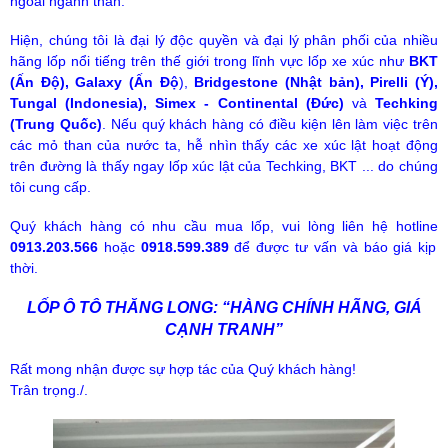
ngoài ngành than.
Hiện, chúng tôi là đại lý độc quyền và đại lý phân phối của nhiều
hãng lốp nổi tiếng trên thế giới trong lĩnh vực lốp xe xúc như
BKT
(Ấn Độ), Galaxy (Ấn Độ
),
Bridgestone (Nhật bản), Pirelli (Ý),
Tungal (Indonesia), Simex - Continental (Đức)
và
Techking
(Trung Quốc)
. Nếu quý khách hàng có điều kiện lên làm việc trên
các mỏ than của nước ta, hễ nhìn thấy các xe xúc lật hoạt động
trên đường là thấy ngay lốp xúc lật của Techking, BKT ... do chúng
tôi cung cấp.
Quý khách hàng có nhu cầu mua lốp, vui lòng liên hệ hotline
0913.203.566
hoặc
0918.599.389
để được tư vấn và báo giá kịp
thời.
LỐP Ô TÔ THĂNG LONG: “HÀNG CHÍNH HÃNG, GIÁ
CẠNH TRANH”
Rất mong nhận được sự hợp tác của Quý khách hàng!
Trân trọng./.