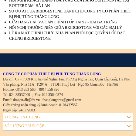
HỘI NGHỊ KHÁCH HÀNG TOÀN CẦU CỦA HÃNG CONTINENTAL TẠI
ROTTERDAM, HÀ LAN
SỰ ƯU ÁI CỦA BRIDGESTONE DÀNH CHO CÔNG TY CỔ PHẦN THIẾT
BỊ PHỤ TÙNG THĂNG LONG
CỬA HÀNG LẮP VÀ CÂN CHỈNH LỐP TẠI 92 - HAI BÀ TRƯNG
HỘI NGHỊ THƯỜNG NIÊN GIỮA BRIDGESTONE VỚI CÁC ĐẠI LÝ
LỄ RA MẮT CHÍNH THỨC NHÀ PHÂN PHỐI ĐỘC QUYỀN LỐP ĐẶC
CHỦNG BRIDGESTONE
CÔNG TY CỔ PHẦN THIẾT BỊ PHỤ TÙNG THĂNG LONG
Địa chỉ: C7 - P509 Khu tập thể Nghĩa Tân, Phường Nghĩa Tân, Quận Cầu Giấy, Hà Nội
Văn phòng: Nhà 11A - P204A - TT ĐH Thuỷ Lợi - Ngõ 95 Chùa Bộc - Hà Nội
Hotline: 0913 203 566 – 0914 556 826
Tel: 024.38537960
;
Fax: 024.35640374
Email: dragon-dh@fpt.vn , thanglongtires@gmail.com
Giấy chứng nhận đăng ký kinh doanh: 0101432567
Ngày cấp: 24/11/2003
THÔNG TIN CHUNG
SỐ LƯỢNG TRUY CẬP