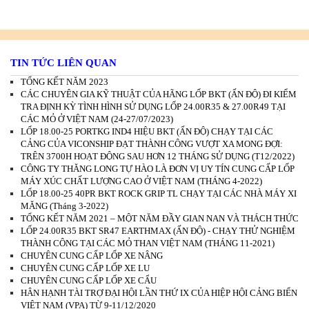
TIN TỨC LIÊN QUAN
TỔNG KẾT NĂM 2023
CÁC CHUYÊN GIA KỸ THUẬT CỦA HÃNG LỐP BKT (ẤN ĐỘ) ĐI KIỂM
TRA ĐỊNH KỲ TÌNH HÌNH SỬ DỤNG LỐP 24.00R35 & 27.00R49 TẠI
CÁC MỎ Ở VIỆT NAM (24-27/07/2023)
LỐP 18.00-25 PORTKG IND4 HIỆU BKT (ẤN ĐỘ) CHẠY TẠI CÁC
CẢNG CỦA VICONSHIP ĐẠT THÀNH CÔNG VƯỢT XA MONG ĐỢI:
TRÊN 3700H HOẠT ĐỘNG SAU HƠN 12 THÁNG SỬ DỤNG (T12/2022)
CÔNG TY THĂNG LONG TỰ HÀO LÀ ĐƠN VỊ UY TÍN CUNG CẤP LỐP
MÁY XÚC CHẤT LƯỢNG CAO Ở VIỆT NAM (THÁNG 4-2022)
LỐP 18.00-25 40PR BKT ROCK GRIP TL CHẠY TẠI CÁC NHÀ MÁY XI
MĂNG (Tháng 3-2022)
TỔNG KẾT NĂM 2021 – MỘT NĂM ĐẦY GIAN NAN VÀ THÁCH THỨC
LỐP 24.00R35 BKT SR47 EARTHMAX (ẤN ĐỘ) - CHẠY THỬ NGHIỆM
THÀNH CÔNG TẠI CÁC MỎ THAN VIỆT NAM (THÁNG 11-2021)
CHUYÊN CUNG CẤP LỐP XE NÂNG
CHUYÊN CUNG CẤP LỐP XE LU
CHUYÊN CUNG CẤP LỐP XE CẨU
HÂN HẠNH TÀI TRỢ ĐẠI HỘI LẦN THỨ IX CỦA HIỆP HỘI CẢNG BIỂN
VIỆT NAM (VPA) TỪ 9-11/12/2020