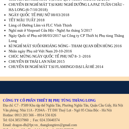
CHUYẾN ĐI NGHỈ MÁT TẠI KHU NGHỈ DƯỠNG LA PAZ TUẦN CHÂU -
HẠ LONG (6-7/10/2018)
NGÀY QUỐC TẾ PHỤ NỮ 08/03/2018
TẾT MẬU TUẤT 2018
Làng cổ Đường Lâm và FLC Vĩnh Thịnh
Nghỉ mát ở Vinpearl Cửa Hội - Nghệ An tháng 5/2017
Ngày Quốc tế Phụ nữ 08/03/2017 tại Công ty CP Thiết bị Phụ tùng Thăng
Long
KÌ NGHỈ MÁT SUỐI KHOÁNG NÓNG - THAM QUAN ĐỀN HÙNG 2016
Nhân ngày Phụ nữ Việt Nam 20-10-2016
CHÚC MỪNG NGÀY QUỐC TẾ PHỤ NỮ 8- 3 -2016
CHUYẾN ĐI THÁI LAN NĂM 2015
CHUYẾN ĐI NGHỈ MÁT TẠI FLAMINGO ĐẠI LẢI HÈ 2014
CÔNG TY CỔ PHẦN THIẾT BỊ PHỤ TÙNG THĂNG LONG
Địa chỉ: C7 - P509 Khu tập thể Nghĩa Tân, Phường Nghĩa Tân, Quận Cầu Giấy, Hà Nội
Văn phòng: Nhà 11A - P204A - TT ĐH Thuỷ Lợi - Ngõ 95 Chùa Bộc - Hà Nội
Hotline: 0913 203 566 – 0914 556 826
Tel: 024.38537960
;
Fax: 024.35640374
Email: dragon-dh@fpt.vn , thanglongtires@gmail.com