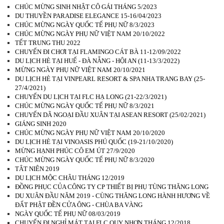
CHÚC MỪNG SINH NHẬT CÔ GÁI THÁNG 5/2023
DU THUYỀN PARADISE ELEGANCE 15-16/04/2023
CHÚC MỪNG NGÀY QUỐC TẾ PHỤ NỮ 8/3/2023
CHÚC MỪNG NGÀY PHỤ NỮ VIỆT NAM 20/10/2022
TẾT TRUNG THU 2022
CHUYẾN ĐI CHƠI TẠI FLAMINGO CÁT BÀ 11-12/09/2022
DU LỊCH HÈ TẠI HUẾ - ĐÀ NẴNG - HỘI AN (11-13/3/2022)
MỪNG NGÀY PHỤ NỮ VIỆT NAM 20/10/2021
DU LỊCH HÈ TẠI VINPEARL RESORT & SPA NHA TRANG BAY (25-
27/4/2021)
CHUYẾN DU LỊCH TẠI FLC HẠ LONG (21-22/3/2021)
CHÚC MỪNG NGÀY QUỐC TẾ PHỤ NỮ 8/3/2021
CHUYẾN DÃ NGOẠI ĐẦU XUÂN TẠI ASEAN RESORT (25/02/2021)
GIÁNG SINH 2020
CHÚC MỪNG NGÀY PHỤ NỮ VIỆT NAM 20/10/2020
DU LỊCH HÈ TẠI VINOASIS PHÚ QUỐC (19-21/10/2020)
MỪNG HẠNH PHÚC CÔ EM ÚT 27/9/2020
CHÚC MỪNG NGÀY QUỐC TẾ PHỤ NỮ 8/3/2020
TÂT NIÊN 2019
DU LỊCH MỘC CHÂU THÁNG 12/2019
ĐỒNG PHỤC CỦA CÔNG TY CP THIẾT BỊ PHỤ TÙNG THĂNG LONG
DU XUÂN ĐẦU NĂM 2019 - CÙNG THĂNG LONG HÀNH HƯƠNG VỀ
ĐẤT PHẬT ĐỀN CỬA ÔNG - CHÙA BA VÀNG
NGÀY QUỐC TẾ PHỤ NỮ 08/03/2019
CHUYẾN ĐI NGHỈ MÁT TẠI FLC QUY NHƠN THÁNG 12/2018