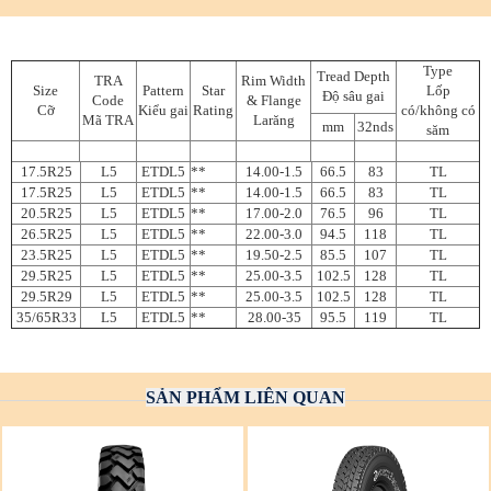
Type
Tread Depth
TRA
Rim Width
Size
Pattern
Star
Lốp
Độ sâu gai
Code
& Flange
Cỡ
Kiểu gai
Rating
có/không có
Mã TRA
Larăng
mm
32nds
săm
17.5R25
L5
ETDL5
**
14.00-1.5
66.5
83
TL
17.5R25
L5
ETDL5
**
14.00-1.5
66.5
83
TL
20.5R25
L5
ETDL5
**
17.00-2.0
76.5
96
TL
26.5R25
L5
ETDL5
**
22.00-3.0
94.5
118
TL
23.5R25
L5
ETDL5
**
19.50-2.5
85.5
107
TL
29.5R25
L5
ETDL5
**
25.00-3.5
102.5
128
TL
29.5R29
L5
ETDL5
**
25.00-3.5
102.5
128
TL
35/65R33
L5
ETDL5
**
28.00-35
95.5
119
TL
SẢN PHẨM LIÊN QUAN