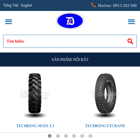
Tiếng Việt
English
Hotline: 0913 203 566
SẢN PHẨM NỔI BẬT
TECHKING MATE L3
TECHKING ETCRANE