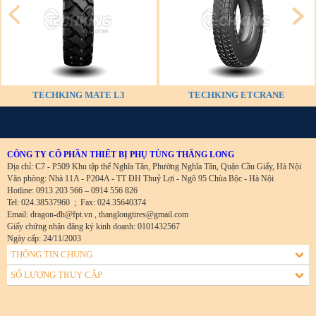
TECHKING MATE L3
TECHKING ETCRANE
CÔNG TY CỔ PHẦN THIẾT BỊ PHỤ TÙNG THĂNG LONG
Địa chỉ: C7 - P509 Khu tập thể Nghĩa Tân, Phường Nghĩa Tân, Quận Cầu Giấy, Hà Nội
Văn phòng: Nhà 11A - P204A - TT ĐH Thuỷ Lợi - Ngõ 95 Chùa Bộc - Hà Nội
Hotline: 0913 203 566 – 0914 556 826
Tel: 024.38537960
;
Fax: 024.35640374
Email: dragon-dh@fpt.vn , thanglongtires@gmail.com
Giấy chứng nhận đăng ký kinh doanh: 0101432567
Ngày cấp: 24/11/2003
THÔNG TIN CHUNG
SỐ LƯỢNG TRUY CẬP