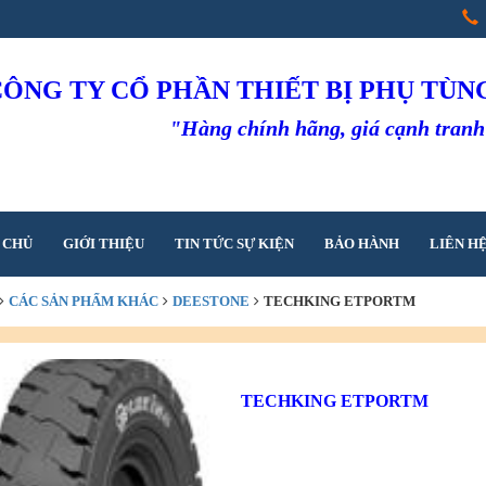
CÔNG TY CỔ PHẦN THIẾT BỊ PHỤ TÙ
"Hàng chính hãng, giá cạnh tran
 CHỦ
GIỚI THIỆU
TIN TỨC SỰ KIỆN
BẢO HÀNH
LIÊN H
CÁC SẢN PHẨM KHÁC
DEESTONE
TECHKING ETPORTM
TECHKING ETPORTM