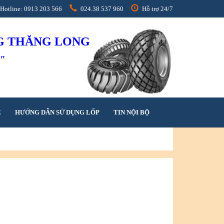
Hotline: 0913 203 566
024.38 537 960
Hỗ trợ 24/7
NG THĂNG LONG
h"
Ệ
HƯỚNG DẪN SỬ DỤNG LỐP
TIN NỘI BỘ