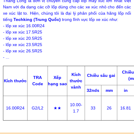
Thăng Long là đơn vị chuyên cung cấp lốp máy xúc lớn nhất Việt
Nam với đa dạng các cỡ lốp dùng cho các xe xúc nhỏ cho đến các
xe xúc lật to. Hiện, chúng tôi là đại lý phân phối của hãng lốp nổi
tiếng
Techking (Trung Quốc)
trong lĩnh vực lốp xe xúc như:
- lốp xe xúc 16.00R24
- lốp xe xúc 17.5R25
- lốp xe xúc 20.5R25
- lốp xe xúc 23.5R25
- lốp xe xúc 26.5R25
- ...
Chiều
Kích
Chiều sâu gai
TRA
Xếp
(m
ích thước
thước
K
Code
hạng sao
vành
32nds
mm
in
10.00-
16.00R24
G2/L2
★★
33
26
16.81
1.7