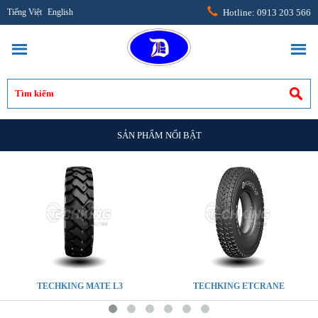
Tiếng Việt
English
Hotline: 0913 203 566
SẢN PHẨM NỔI BẬT
TECHKING MATE L3
TECHKING ETCRANE