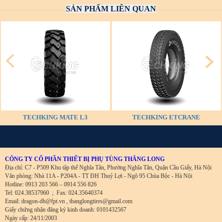
SẢN PHẨM LIÊN QUAN
TECHKING MATE L3
TECHKING ETCRANE
CÔNG TY CỔ PHẦN THIẾT BỊ PHỤ TÙNG THĂNG LONG
Địa chỉ: C7 - P509 Khu tập thể Nghĩa Tân, Phường Nghĩa Tân, Quận Cầu Giấy, Hà Nội
Văn phòng: Nhà 11A - P204A - TT ĐH Thuỷ Lợi - Ngõ 95 Chùa Bộc - Hà Nội
Hotline: 0913 203 566 – 0914 556 826
Tel: 024.38537960
;
Fax: 024.35640374
Email: dragon-dh@fpt.vn , thanglongtires@gmail.com
Giấy chứng nhận đăng ký kinh doanh: 0101432567
Ngày cấp: 24/11/2003