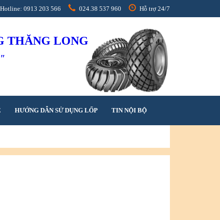
Hotline: 0913 203 566
024.38 537 960
Hỗ trợ 24/7
NG THĂNG LONG
h"
Ệ
HƯỚNG DẪN SỬ DỤNG LỐP
TIN NỘI BỘ