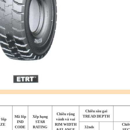
Chiều sâu gai
Chiều rộng
TREAD DEPTH
Mã lốp
Xếp hạng
 lốp
vành và vai
IND
STAR
IZE
RIM WIDTH
Chiều
CODE
RATING
32nds
&FLANGE
SEC