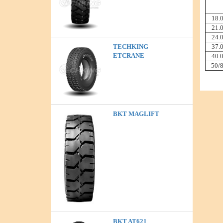
18.
21.
24.
37.
TECHKING
ETCRANE
40.
50/
BKT MAGLIFT
BKT AT621