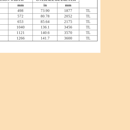
mm
in
mm
0
498
73.90
1877
TL
0
572
80.78
2052
TL
0
653
85.64
2175
TL
1040
136.1
3456
TL
1121
140.6
3570
TL
1266
141.7
3600
TL