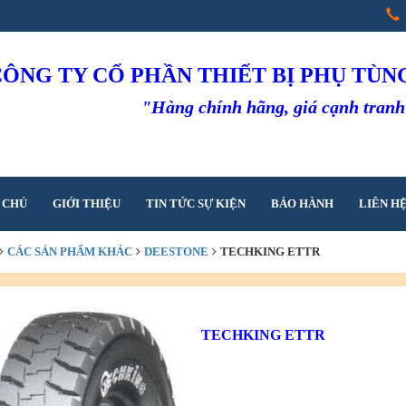
CÔNG TY CỔ PHẦN THIẾT BỊ PHỤ TÙ
"Hàng chính hãng, giá cạnh tran
 CHỦ
GIỚI THIỆU
TIN TỨC SỰ KIỆN
BẢO HÀNH
LIÊN H
CÁC SẢN PHẨM KHÁC
DEESTONE
TECHKING ETTR
TECHKING ETTR