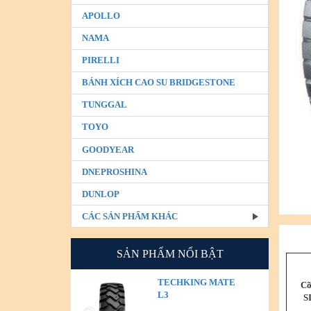
APOLLO
NAMA
PIRELLI
BÁNH XÍCH CAO SU BRIDGESTONE
TUNGGAL
TOYO
GOODYEAR
DNEPROSHINA
DUNLOP
CÁC SẢN PHẨM KHÁC
SẢN PHẨM NỔI BẬT
TECHKING MATE
Cỡ
L3
S