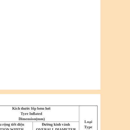
Kích thước lốp bơm hơi
Tyre Inflated
Dimension(mm)
Loại
 rộng tiết diện
Đường kính vành
Type
TION WIDTH
OVERALL DIAMETER