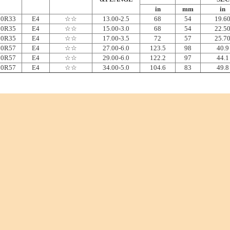
in
mm
in
00R33
E4
☆☆
13.00-2.5
68
54
19.6
00R35
E4
☆☆
15.00-3.0
68
54
22.5
00R35
E4
☆☆
17.00-3.5
72
57
25.7
00R57
E4
☆☆
27.00-6.0
123.5
98
40.9
00R57
E4
☆☆
29.00-6.0
122.2
97
44.1
80R57
E4
☆☆
34.00-5.0
104.6
83
49.8