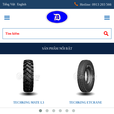
Tiếng Việt
English
Hotline: 0913 203 566
SẢN PHẨM NỔI BẬT
TECHKING MATE L3
TECHKING ETCRANE