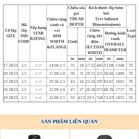
Chiều sâu
Kích thước lốp bơm
gai
hơi
TREAD
Tyre Inflated
Chiều rộng
DEPTH
Dimension(mm)
Mã
vành và
Xếp hạng
Cỡ lốp
lốp
vai
Chiểu
Loại
STAR
Đường kính
SIZE
IND
RIM
rộng tiết
Type
RATING
vành
CODE
WIDTH
32nds
diện
OVERALL
&FLANGE
SECTION
DIAMETER
WIDTH
in
mm
in
mm
in
mm
17.5R25
L3
☆☆
14.00-1.5
35
28
17.52
445
53.08
1348
TL
20.5R25
L3
☆☆
17.00-2.0
39
31
20.51
521
58.66
1490
TL
23.5R25
L3
☆☆
19.50-2.5
43
34
23.50
597
63.07
1602
TL
26.5R25
L3
☆☆
22.00-3.0
47
37
26.50
673
68.39
1737
TL
29.5R25
L3
☆☆
25.00-3.5
55
43.5
29.5
749
73.03
1855
TL
SẢN PHẨM LIÊN QUAN