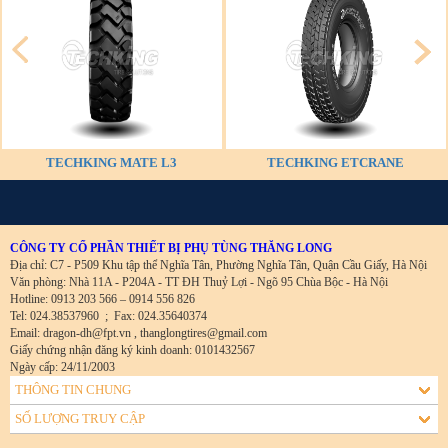
TECHKING MATE L3
TECHKING ETCRANE
CÔNG TY CỔ PHẦN THIẾT BỊ PHỤ TÙNG THĂNG LONG
Địa chỉ: C7 - P509 Khu tập thể Nghĩa Tân, Phường Nghĩa Tân, Quận Cầu Giấy, Hà Nội
Văn phòng: Nhà 11A - P204A - TT ĐH Thuỷ Lợi - Ngõ 95 Chùa Bộc - Hà Nội
Hotline: 0913 203 566 – 0914 556 826
Tel: 024.38537960
;
Fax: 024.35640374
Email: dragon-dh@fpt.vn , thanglongtires@gmail.com
Giấy chứng nhận đăng ký kinh doanh: 0101432567
Ngày cấp: 24/11/2003
THÔNG TIN CHUNG
SỐ LƯỢNG TRUY CẬP