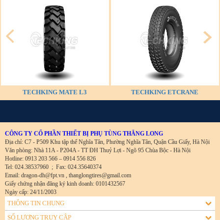
TECHKING MATE L3
TECHKING ETCRANE
CÔNG TY CỔ PHẦN THIẾT BỊ PHỤ TÙNG THĂNG LONG
Địa chỉ: C7 - P509 Khu tập thể Nghĩa Tân, Phường Nghĩa Tân, Quận Cầu Giấy, Hà Nội
Văn phòng: Nhà 11A - P204A - TT ĐH Thuỷ Lợi - Ngõ 95 Chùa Bộc - Hà Nội
Hotline: 0913 203 566 – 0914 556 826
Tel: 024.38537960
;
Fax: 024.35640374
Email: dragon-dh@fpt.vn , thanglongtires@gmail.com
Giấy chứng nhận đăng ký kinh doanh: 0101432567
Ngày cấp: 24/11/2003
THÔNG TIN CHUNG
SỐ LƯỢNG TRUY CẬP