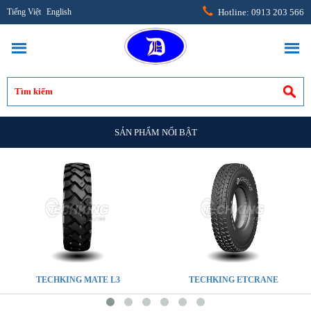
Tiếng Việt
English
Hotline: 0913 203 566
SẢN PHẨM NỔI BẬT
TECHKING MATE L3
TECHKING ETCRANE