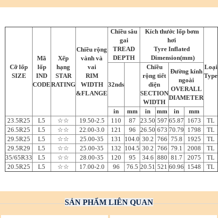
Chiều sâu
Kích thước lốp bơm
gai
hơi
TREAD
Tyre Inflated
Chiều rộng
DEPTH
Dimension(mm)
Mã
Xếp
vành và
Cỡ lốp
lốp
hạng
vai
Chiều
Loại
Đường kính
SIZE
IND
STAR
RIM
rộng tiết
Type
ngoài
CODE
RATING
WIDTH
32nds
diện
OVERALL
&FLANGE
SECTION
DIAMETER
WIDTH
in
mm
in
mm
in
mm
23.5R25
L5
☆☆
19.50-2.5
110
87
23.50
597
65.87
1673
TL
26.5R25
L5
☆☆
22.00-3.0
121
96
26.50
673
70.79
1798
TL
29.5R25
L5
☆☆
25.00-35
131
104.0
30.2
766
75.8
1925
TL
29.5R29
L5
☆☆
25.00-35
132
104.5
30.2
766
79.1
2008
TL
35/65R33
L5
☆☆
28.00-35
120
95
34.6
880
81.7
2075
TL
20.5R25
L5
☆☆
17.00-2.0
96
76.5
20.51
521
60.96
1548
TL
SẢN PHẨM LIÊN QUAN