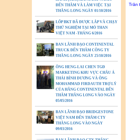
Trân t
ĐẾN THĂM VÀ LÀM VIỆC TẠI
THĂNG LONG NGÀY 01/10/2016
LỐP BKT ĐÃ ĐƯỢC LẮP VÀ CHẠY
THỬ NGHIỆM TẠI MỎ THAN
VIỆT NAM -THÁNG 6/2016
BAN LÃNH ĐẠO CONTINENTAL
TRUCK ĐẾN THĂM CÔNG TY
THĂNG LONG NGÀY 25/10/2016
ÔNG HENG-LAI CHEN TGĐ
MARKETING KHU VỰC CHÂU Á
THÁI BÌNH DƯƠNG VÀ ÔNG
MOHAMMAD FIRDAUTH TRỢ LÝ
CỦA HÃNG CONTINENTAL ĐẾN
THĂM THĂNG LONG VÀO NGÀY
05/05/2016
BAN LÃNH ĐẠO BRIDGESTONE
VIỆT NAM ĐẾN THĂM CTY
THĂNG LONG VÀO NGÀY
09/03/2016