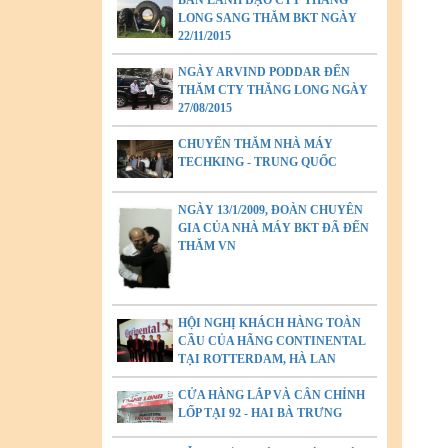
BAN LÃNH ĐẠO CTY THĂNG
LONG SANG THĂM BKT NGÀY
22/11/2015
NGÀY ARVIND PODDAR ĐẾN
THĂM CTY THĂNG LONG NGÀY
27/08/2015
CHUYẾN THĂM NHÀ MÁY
TECHKING - TRUNG QUỐC
NGÀY 13/1/2009, ĐOÀN CHUYÊN
GIA CỦA NHÀ MÁY BKT ĐÃ ĐẾN
THĂM VN
HỘI NGHỊ KHÁCH HÀNG TOÀN
CẦU CỦA HÃNG CONTINENTAL
TẠI ROTTERDAM, HÀ LAN
CỬA HÀNG LẮP VÀ CÂN CHỈNH
LỐP TẠI 92 - HAI BÀ TRƯNG