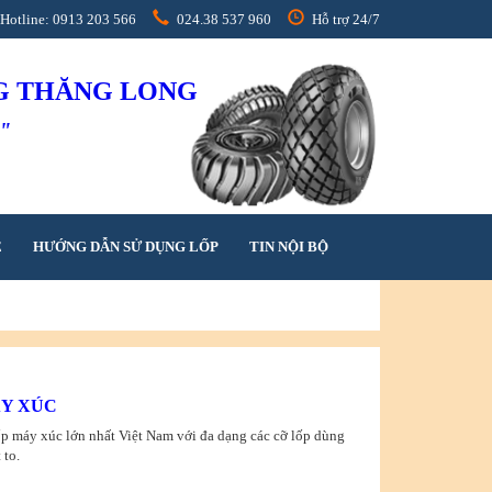
Hotline: 0913 203 566
024.38 537 960
Hỗ trợ 24/7
NG THĂNG LONG
h"
Ệ
HƯỚNG DẪN SỬ DỤNG LỐP
TIN NỘI BỘ
ÁY XÚC
p máy xúc lớn nhất Việt Nam với đa dạng các cỡ lốp dùng
 to.