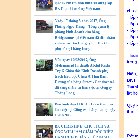
lại đi kiểm tra tình hình sử dụng lốp
BKT tại thị trường Việt nam
cho đ
- lốp
Ngày 17 tháng 5 năm 2017, Ông
- lốp
Phùng Ngọc Trang – Tổng quản lý
- lốp
phòng kinh doanh của hãng
- lốp
Bridgestone tại Việt nam đã đến thăm
- lốp
và làm việc tại Công ty CP Thiết bị
phụ tùng Thăng long.
Thậm 
Vào ngày 16/03/2017, Ông
trong
Mohammad Firdauth Abdul Kadir –
Trợ lý Giám đốc Kinh Doanh phụ
Hiện,
trách khu vực Châu Á Thái Bình
BKT 
Dương của hãng Simex - Continental
Tech
đã sang thăm và làm việc tại công ty
lật h
Thăng Long
Ban lãnh đạo PIRELLI đến thăm và
Quý k
làm việc tại Công ty Thăng Long ngày
thời.
15/03/2017
BÀ CHRISTINE- CHỦ TỊCH VÀ
ÔNG WILLIAM GIÁM ĐỐC ĐIỀU
Rất m
HÀNH (CEO) HÃNG LỐP NAMA