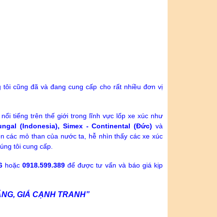
 tôi cũng đã và đang cung cấp cho rất nhiều đơn vị
nổi tiếng trên thế giới trong lĩnh vực lốp xe xúc như
Tungal (Indonesia), Simex - Continental (Đức)
và
ên các mỏ than của nước ta, hễ nhìn thấy các xe xúc
húng tôi cung cấp.
6
hoặc
0918.599.389
để được tư vấn và báo giá kịp
ÃNG, GIÁ CẠNH TRANH”