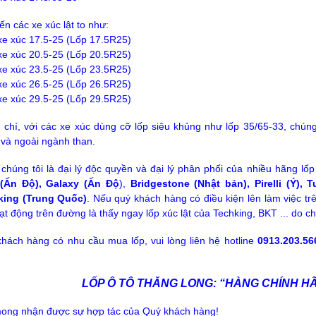
ến các xe xúc lật to như:
 xe xúc 17.5-25 (Lốp 17.5R25)
 xe xúc 20.5-25 (Lốp 20.5R25)
 xe xúc 23.5-25 (Lốp 23.5R25)
 xe xúc 26.5-25 (Lốp 26.5R25)
 xe xúc 29.5-25 (Lốp 29.5R25)
chí, với các xe xúc dùng cỡ lốp siêu khủng như lốp 35/65-33, chúng
 và ngoài ngành than.
 chúng tôi là đại lý độc quyền và đại lý phân phối của nhiều hãng lốp 
(Ấn Độ), Galaxy (Ấn Độ
),
Bridgestone (Nhật bản), Pirelli (Ý), 
king (Trung Quốc)
. Nếu quý khách hàng có điều kiện lên làm việc tr
oạt động trên đường là thấy ngay lốp xúc lật của Techking, BKT ... do c
hách hàng có nhu cầu mua lốp, vui lòng liên hệ hotline
0913.203.56
LỐP Ô TÔ THĂNG LONG: “HÀNG CHÍNH H
ong nhận được sự hợp tác của Quý khách hàng!