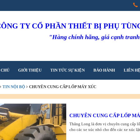
CÔNG TY CỔ PHẦN THIẾT BỊ PHỤ TÙ
"Hàng chính hãng, giá cạnh tran
 CHỦ
GIỚI THIỆU
TIN TỨC SỰ KIỆN
BẢO HÀNH
LIÊN H
TIN NỘI BỘ
CHUYÊN CUNG CẤP LỐP MÁY XÚC
CHUYÊN CUNG CẤP LỐP M
Thăng Long là đơn vị chuyên cung cấp lố
cho các xe xúc nhỏ cho đến các xe xúc lật