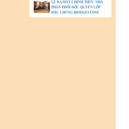
LỄ RA MẮT CHÍNH THỨC NHÀ
PHÂN PHỐI ĐỘC QUYỀN LỐP
ĐẶC CHỦNG BRIDGESTONE