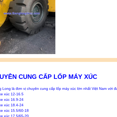
UYÊN CUNG CẤP LỐP MÁY XÚC
 Long là đơn vị chuyên cung cấp lốp máy xúc lớn nhất Việt Nam với đ
 xe xúc 12-16.5
 xe xúc 16.9-24
 xe xúc 18.4-24
 xe xúc 15.5/60-18
 xe xúc 17.5/65-20