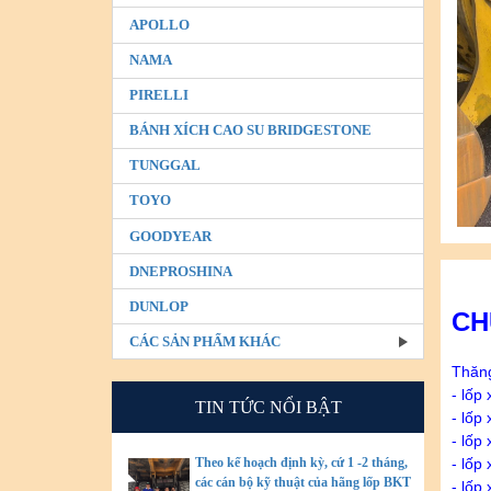
APOLLO
NAMA
PIRELLI
BÁNH XÍCH CAO SU BRIDGESTONE
TUNGGAL
TOYO
GOODYEAR
DNEPROSHINA
DUNLOP
CH
CÁC SẢN PHẨM KHÁC
Thăng
- lốp
TIN TỨC NỔI BẬT
- lốp
- lốp
- lốp
Theo kế hoạch định kỳ, cứ 1 -2 tháng,
các cán bộ kỹ thuật của hãng lốp BKT
- lốp