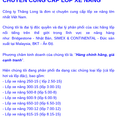
CHUYÊN CUNG CẤP LỐP XE NÂNG
Công ty Thăng Long là đơn vị chuyên cung cấp lốp xe nâng lớn
nhất Việt Nam.
Chúng tôi là đại lý độc quyền và đại lý phân phối của các hãng lốp
nổi tiếng trên thế giới trong lĩnh vực xe nâng hàng
như: Bridgestone - Nhật Bản, SIMEX & CONTINENTAL - Đức sản
xuất tại Malaysia, BKT - Ấn Độ.
Phương châm kinh doanh của chúng tôi là: “
Hàng chính hãng, giá
cạnh tranh
”.
Hiện chúng tôi đang phân phối đa dạng các chủng loại lốp (cả lốp
hơi và lốp đặc), bao gồm:
- Lốp xe nâng 250-15 ( lốp 2.50-15)
- Lốp xe nâng 300-15 (lốp 3.00-15)
- Lốp xe nâng 500-8 (lốp 5.00-8)
- Lốp xe nâng 600-9 (lốp 6.00-9)
- Lốp xe nâng 650-10 (lốp 6.50-10)
- Lốp xe nâng 700-12 (lốp 7.00-12)
- Lốp xe nâng 815-15 (lốp 8.15-15)