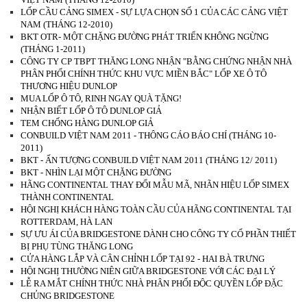
LỐP CẦU CẢNG SIMEX - SỰ LỰA CHỌN SỐ 1 CỦA CÁC CẢNG VIỆT
NAM (THÁNG 12-2010)
BKT OTR- MỘT CHẶNG ĐƯỜNG PHÁT TRIỂN KHÔNG NGỪNG
(THÁNG 1-2011)
CÔNG TY CP TBPT THĂNG LONG NHẬN "BẰNG CHỨNG NHẬN NHÀ
PHÂN PHỐI CHÍNH THỨC KHU VỰC MIỀN BẮC" LỐP XE Ô TÔ
THƯƠNG HIỆU DUNLOP
MUA LỐP Ô TÔ, RINH NGAY QUÀ TẶNG!
NHẬN BIẾT LỐP Ô TÔ DUNLOP GIẢ
TEM CHỐNG HÀNG DUNLOP GIẢ
CONBUILD VIỆT NAM 2011 - THÔNG CÁO BÁO CHÍ (THÁNG 10-
2011)
BKT - ẤN TƯỢNG CONBUILD VIỆT NAM 2011 (THÁNG 12/ 2011)
BKT - NHÌN LẠI MỘT CHẶNG ĐƯỜNG
HÃNG CONTINENTAL THAY ĐỔI MẪU MÃ, NHÃN HIỆU LỐP SIMEX
THÀNH CONTINENTAL
HỘI NGHỊ KHÁCH HÀNG TOÀN CẦU CỦA HÃNG CONTINENTAL TẠI
ROTTERDAM, HÀ LAN
SỰ ƯU ÁI CỦA BRIDGESTONE DÀNH CHO CÔNG TY CỔ PHẦN THIẾT
BỊ PHỤ TÙNG THĂNG LONG
CỬA HÀNG LẮP VÀ CÂN CHỈNH LỐP TẠI 92 - HAI BÀ TRƯNG
HỘI NGHỊ THƯỜNG NIÊN GIỮA BRIDGESTONE VỚI CÁC ĐẠI LÝ
LỄ RA MẮT CHÍNH THỨC NHÀ PHÂN PHỐI ĐỘC QUYỀN LỐP ĐẶC
CHỦNG BRIDGESTONE