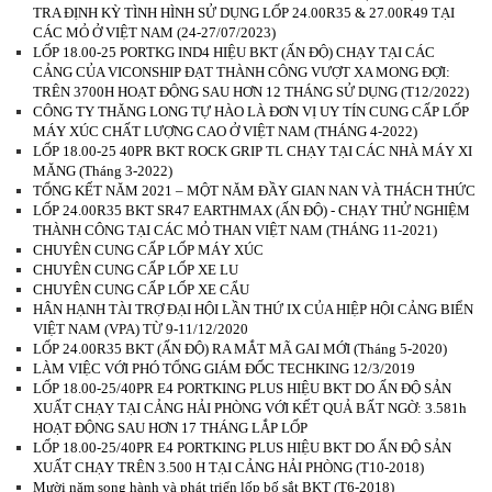
TRA ĐỊNH KỲ TÌNH HÌNH SỬ DỤNG LỐP 24.00R35 & 27.00R49 TẠI
CÁC MỎ Ở VIỆT NAM (24-27/07/2023)
LỐP 18.00-25 PORTKG IND4 HIỆU BKT (ẤN ĐỘ) CHẠY TẠI CÁC
CẢNG CỦA VICONSHIP ĐẠT THÀNH CÔNG VƯỢT XA MONG ĐỢI:
TRÊN 3700H HOẠT ĐỘNG SAU HƠN 12 THÁNG SỬ DỤNG (T12/2022)
CÔNG TY THĂNG LONG TỰ HÀO LÀ ĐƠN VỊ UY TÍN CUNG CẤP LỐP
MÁY XÚC CHẤT LƯỢNG CAO Ở VIỆT NAM (THÁNG 4-2022)
LỐP 18.00-25 40PR BKT ROCK GRIP TL CHẠY TẠI CÁC NHÀ MÁY XI
MĂNG (Tháng 3-2022)
TỔNG KẾT NĂM 2021 – MỘT NĂM ĐẦY GIAN NAN VÀ THÁCH THỨC
LỐP 24.00R35 BKT SR47 EARTHMAX (ẤN ĐỘ) - CHẠY THỬ NGHIỆM
THÀNH CÔNG TẠI CÁC MỎ THAN VIỆT NAM (THÁNG 11-2021)
CHUYÊN CUNG CẤP LỐP MÁY XÚC
CHUYÊN CUNG CẤP LỐP XE LU
CHUYÊN CUNG CẤP LỐP XE CẨU
HÂN HẠNH TÀI TRỢ ĐẠI HỘI LẦN THỨ IX CỦA HIỆP HỘI CẢNG BIỂN
VIỆT NAM (VPA) TỪ 9-11/12/2020
LỐP 24.00R35 BKT (ẤN ĐỘ) RA MẮT MÃ GAI MỚI (Tháng 5-2020)
LÀM VIỆC VỚI PHÓ TỔNG GIÁM ĐỐC TECHKING 12/3/2019
LỐP 18.00-25/40PR E4 PORTKING PLUS HIỆU BKT DO ẤN ĐỘ SẢN
XUẤT CHẠY TẠI CẢNG HẢI PHÒNG VỚI KẾT QUẢ BẤT NGỜ: 3.581h
HOẠT ĐỘNG SAU HƠN 17 THÁNG LẮP LỐP
LỐP 18.00-25/40PR E4 PORTKING PLUS HIỆU BKT DO ẤN ĐỘ SẢN
XUẤT CHẠY TRÊN 3.500 H TẠI CẢNG HẢI PHÒNG (T10-2018)
Mười năm song hành và phát triển lốp bố sắt BKT (T6-2018)