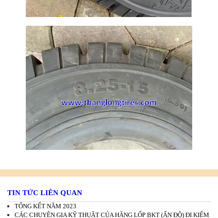
TIN TỨC LIÊN QUAN
TỔNG KẾT NĂM 2023
CÁC CHUYÊN GIA KỸ THUẬT CỦA HÃNG LỐP BKT (ẤN ĐỘ) ĐI KIỂM