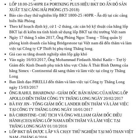
LỐP 18.00-25/40PR E4 PORTKING PLUS HIỆU BKT DO ẤN ĐỘ SẢN
XUẤT TẠI CẢNG HẢI PHÒNG (T5-2018)
Báo cáo chạy thử nghiệm lốp BKT 1800-25 /40PR - Ấn độ tại các cảng
biển Hải Phòng
Theo kế hoạch định kỳ, cứ 1 -2 tháng, các cán bộ kỹ thuật của hãng lốp
BKT lại đi kiểm tra tình hình sử dụng lốp BKT tại thị trường Việt nam
Ngày 17 tháng 5 năm 2017, Ông Phùng Ngọc Trang – Tổng quản lý
phòng kinh doanh của hãng Bridgestone tại Việt nam đã đến thăm và làm
việc tại Công ty CP Thiết bị phụ tùng Thăng long.
Giá cao su tăng doanh nghiệp săm lốp gặp khó
Vào ngày 16/03/2017, Ông Mohammad Firdauth Abdul Kadir – Trợ lý
Giám đốc Kinh Doanh phụ trách khu vực Châu Á Thái Bình Dương của
hãng Simex - Continental đã sang thăm và làm việc tại công ty Thăng
Long
Ban lãnh đạo PIRELLI đến thăm và làm việc tại Công ty Thăng Long
ngày 15/03/2017
ÔNG RAHUL BHARDWAJ - GIÁM ĐỐC BÁN HÀNG CỦA HÃNG LỐP
APOLLO ĐẾN THĂM CÔNG TY THĂNG LONG NGÀY 20/02/2017
BÀ FAY JIN - TỔNG GIÁM ĐỐC LANDER ĐẾN THĂM VÀ LÀM VIỆC
TẠI CÔNG TY THĂNG LONG NGÀY 10/01/2017
BÀ CHRISTINE- CHỦ TỊCH VÀ ÔNG WILLIAM GIÁM ĐỐC ĐIỀU
HÀNH (CEO) HÃNG LỐP NAMA ĐẾN THĂM VÀ LÀM VIỆC TẠI
THĂNG LONG NGÀY 01/10/2016
LỐP BKT ĐÃ ĐƯỢC LẮP VÀ CHẠY THỬ NGHIỆM TẠI MỎ THAN VIỆT
NAM -THÁNG 6/2016