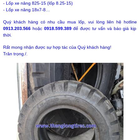
- Lốp xe nâng 825-15 (lốp 8.25-15)
- Lốp xe nâng 18x7-8…
Quý khách hàng có nhu cầu mua lốp, vui lòng liên hệ hotline
0913.203.566
hoặc
0918.599.389
để được tư vấn và báo giá kịp
thời.
Rất mong nhận được sự hợp tác của Quý khách hàng!
Trân trọng./.