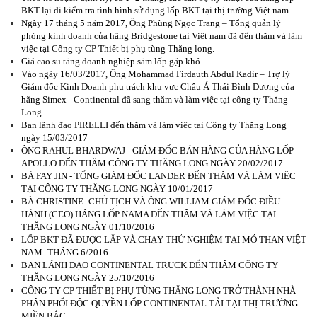
BKT lại đi kiểm tra tình hình sử dụng lốp BKT tại thị trường Việt nam
Ngày 17 tháng 5 năm 2017, Ông Phùng Ngọc Trang – Tổng quản lý
phòng kinh doanh của hãng Bridgestone tại Việt nam đã đến thăm và làm
việc tại Công ty CP Thiết bị phụ tùng Thăng long.
Giá cao su tăng doanh nghiệp săm lốp gặp khó
Vào ngày 16/03/2017, Ông Mohammad Firdauth Abdul Kadir – Trợ lý
Giám đốc Kinh Doanh phụ trách khu vực Châu Á Thái Bình Dương của
hãng Simex - Continental đã sang thăm và làm việc tại công ty Thăng
Long
Ban lãnh đạo PIRELLI đến thăm và làm việc tại Công ty Thăng Long
ngày 15/03/2017
ÔNG RAHUL BHARDWAJ - GIÁM ĐỐC BÁN HÀNG CỦA HÃNG LỐP
APOLLO ĐẾN THĂM CÔNG TY THĂNG LONG NGÀY 20/02/2017
BÀ FAY JIN - TỔNG GIÁM ĐỐC LANDER ĐẾN THĂM VÀ LÀM VIỆC
TẠI CÔNG TY THĂNG LONG NGÀY 10/01/2017
BÀ CHRISTINE- CHỦ TỊCH VÀ ÔNG WILLIAM GIÁM ĐỐC ĐIỀU
HÀNH (CEO) HÃNG LỐP NAMA ĐẾN THĂM VÀ LÀM VIỆC TẠI
THĂNG LONG NGÀY 01/10/2016
LỐP BKT ĐÃ ĐƯỢC LẮP VÀ CHẠY THỬ NGHIỆM TẠI MỎ THAN VIỆT
NAM -THÁNG 6/2016
BAN LÃNH ĐẠO CONTINENTAL TRUCK ĐẾN THĂM CÔNG TY
THĂNG LONG NGÀY 25/10/2016
CÔNG TY CP THIẾT BỊ PHỤ TÙNG THĂNG LONG TRỞ THÀNH NHÀ
PHÂN PHỐI ĐỘC QUYỀN LỐP CONTINENTAL TẢI TẠI THỊ TRƯỜNG
MIỀN BẮC