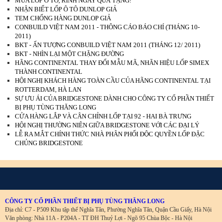
MUA LỐP Ô TÔ, RINH NGAY QUÀ TẶNG!
NHẬN BIẾT LỐP Ô TÔ DUNLOP GIẢ
TEM CHỐNG HÀNG DUNLOP GIẢ
CONBUILD VIỆT NAM 2011 - THÔNG CÁO BÁO CHÍ (THÁNG 10-
2011)
BKT - ẤN TƯỢNG CONBUILD VIỆT NAM 2011 (THÁNG 12/ 2011)
BKT - NHÌN LẠI MỘT CHẶNG ĐƯỜNG
HÃNG CONTINENTAL THAY ĐỔI MẪU MÃ, NHÃN HIỆU LỐP SIMEX
THÀNH CONTINENTAL
HỘI NGHỊ KHÁCH HÀNG TOÀN CẦU CỦA HÃNG CONTINENTAL TẠI
ROTTERDAM, HÀ LAN
SỰ ƯU ÁI CỦA BRIDGESTONE DÀNH CHO CÔNG TY CỔ PHẦN THIẾT
BỊ PHỤ TÙNG THĂNG LONG
CỬA HÀNG LẮP VÀ CÂN CHỈNH LỐP TẠI 92 - HAI BÀ TRƯNG
HỘI NGHỊ THƯỜNG NIÊN GIỮA BRIDGESTONE VỚI CÁC ĐẠI LÝ
LỄ RA MẮT CHÍNH THỨC NHÀ PHÂN PHỐI ĐỘC QUYỀN LỐP ĐẶC
CHỦNG BRIDGESTONE
CÔNG TY CỔ PHẦN THIẾT BỊ PHỤ TÙNG THĂNG LONG
Địa chỉ: C7 - P509 Khu tập thể Nghĩa Tân, Phường Nghĩa Tân, Quận Cầu Giấy, Hà Nội
Văn phòng: Nhà 11A - P204A - TT ĐH Thuỷ Lợi - Ngõ 95 Chùa Bộc - Hà Nội