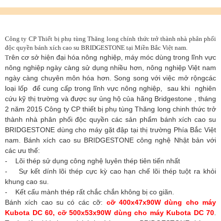
Công ty CP Thiết bị phụ tùng Thăng long chính thức trở thành nhà phân phối
độc quyền bánh xích cao su BRIDGESTONE tại Miền Bắc Việt nam.
rên cơ sở hiện đại hóa nông nghiệp, máy móc dùng trong lĩnh vực
T
nông nghiệp ngày càng sử dụng nhiều hơn, nông nghiệp Việt nam
ngày càng chuyên môn hóa hơn. Song song với việc mở rộngcác
loại lốp để cung cấp trong lĩnh vực nông nghiệp, sau khi nghiên
cứu kỹ thị trường và được sự ủng hộ của hãng Bridgestone , tháng
2 năm 2015 Công ty CP thiết bị phụ tùng Thăng long chinh thức trở
thành nhà phân phối độc quyền các sản phẩm bánh xích cao su
BRIDGESTONE dùng cho máy gặt đập tại thị trường Phía Bắc Việt
nam. Bánh xích cao su BRIDGESTONE công nghệ Nhật bản với
các ưu thế:
- Lõi thép sử dụng công nghệ luyên thép tiên tiến nhất
- Sự kết dính lõi thép cực kỳ cao hạn chế lõi thép tuột ra khỏi
khung cao su.
- Kết cấu mành thép rất chắc chắn không bị co giãn.
Bánh xích cao su có các cỡ:
cỡ 400x47x90W dùng cho máy
Kubota DC 60, cỡ 500x53x90W dùng cho máy Kubota DC 70
.