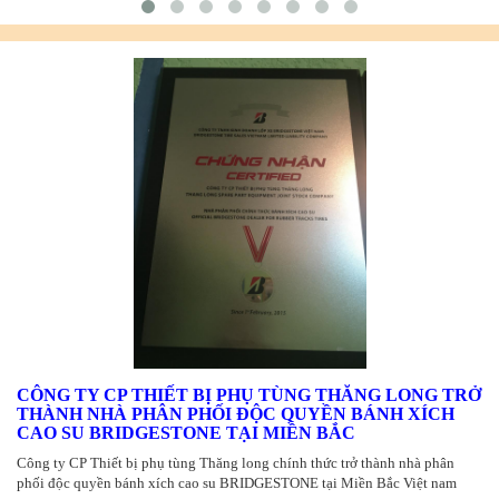
CÔNG TY CP THIẾT BỊ PHỤ TÙNG THĂNG LONG TRỞ
THÀNH NHÀ PHÂN PHỐI ĐỘC QUYỀN BÁNH XÍCH
CAO SU BRIDGESTONE TẠI MIỀN BẮC
Công ty CP Thiết bị phụ tùng Thăng long chính thức trở thành nhà phân
phối độc quyền bánh xích cao su BRIDGESTONE tại Miền Bắc Việt nam