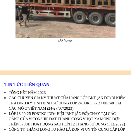
Dỡ hàng
TIN TỨC LIÊN QUAN
TỔNG KẾT NĂM 2023
CÁC CHUYÊN GIA KỸ THUẬT CỦA HÃNG LỐP BKT (ẤN ĐỘ) ĐI KIỂM
TRA ĐỊNH KỲ TÌNH HÌNH SỬ DỤNG LỐP 24.00R35 & 27.00R49 TẠI
CÁC MỎ Ở VIỆT NAM (24-27/07/2023)
LỐP 18.00-25 PORTKG IND4 HIỆU BKT (ẤN ĐỘ) CHẠY TẠI CÁC
CẢNG CỦA VICONSHIP ĐẠT THÀNH CÔNG VƯỢT XA MONG ĐỢI:
TRÊN 3700H HOẠT ĐỘNG SAU HƠN 12 THÁNG SỬ DỤNG (T12/2022)
CÔNG TY THĂNG LONG TỰ HÀO LÀ ĐƠN VỊ UY TÍN CUNG CẤP LỐP