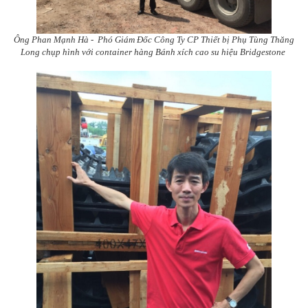
Ông Phan Mạnh Hà - Phó Giám Đốc Công Ty CP Thiết bị Phụ Tùng Thăng
Long chụp hình với container hàng Bánh xích cao su hiệu Bridgestone