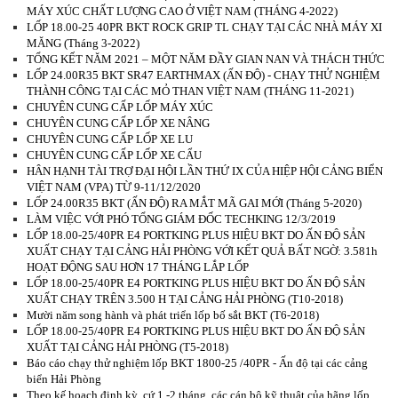
MÁY XÚC CHẤT LƯỢNG CAO Ở VIỆT NAM (THÁNG 4-2022)
LỐP 18.00-25 40PR BKT ROCK GRIP TL CHẠY TẠI CÁC NHÀ MÁY XI
MĂNG (Tháng 3-2022)
TỔNG KẾT NĂM 2021 – MỘT NĂM ĐẦY GIAN NAN VÀ THÁCH THỨC
LỐP 24.00R35 BKT SR47 EARTHMAX (ẤN ĐỘ) - CHẠY THỬ NGHIỆM
THÀNH CÔNG TẠI CÁC MỎ THAN VIỆT NAM (THÁNG 11-2021)
CHUYÊN CUNG CẤP LỐP MÁY XÚC
CHUYÊN CUNG CẤP LỐP XE NÂNG
CHUYÊN CUNG CẤP LỐP XE LU
CHUYÊN CUNG CẤP LỐP XE CẨU
HÂN HẠNH TÀI TRỢ ĐẠI HỘI LẦN THỨ IX CỦA HIỆP HỘI CẢNG BIỂN
VIỆT NAM (VPA) TỪ 9-11/12/2020
LỐP 24.00R35 BKT (ẤN ĐỘ) RA MẮT MÃ GAI MỚI (Tháng 5-2020)
LÀM VIỆC VỚI PHÓ TỔNG GIÁM ĐỐC TECHKING 12/3/2019
LỐP 18.00-25/40PR E4 PORTKING PLUS HIỆU BKT DO ẤN ĐỘ SẢN
XUẤT CHẠY TẠI CẢNG HẢI PHÒNG VỚI KẾT QUẢ BẤT NGỜ: 3.581h
HOẠT ĐỘNG SAU HƠN 17 THÁNG LẮP LỐP
LỐP 18.00-25/40PR E4 PORTKING PLUS HIỆU BKT DO ẤN ĐỘ SẢN
XUẤT CHẠY TRÊN 3.500 H TẠI CẢNG HẢI PHÒNG (T10-2018)
Mười năm song hành và phát triển lốp bố sắt BKT (T6-2018)
LỐP 18.00-25/40PR E4 PORTKING PLUS HIỆU BKT DO ẤN ĐỘ SẢN
XUẤT TẠI CẢNG HẢI PHÒNG (T5-2018)
Báo cáo chạy thử nghiệm lốp BKT 1800-25 /40PR - Ấn độ tại các cảng
biển Hải Phòng
Theo kế hoạch định kỳ, cứ 1 -2 tháng, các cán bộ kỹ thuật của hãng lốp