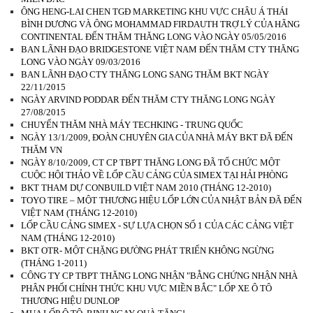
ÔNG HENG-LAI CHEN TGĐ MARKETING KHU VỰC CHÂU Á THÁI
BÌNH DƯƠNG VÀ ÔNG MOHAMMAD FIRDAUTH TRỢ LÝ CỦA HÃNG
CONTINENTAL ĐẾN THĂM THĂNG LONG VÀO NGÀY 05/05/2016
BAN LÃNH ĐẠO BRIDGESTONE VIỆT NAM ĐẾN THĂM CTY THĂNG
LONG VÀO NGÀY 09/03/2016
BAN LÃNH ĐẠO CTY THĂNG LONG SANG THĂM BKT NGÀY
22/11/2015
NGÀY ARVIND PODDAR ĐẾN THĂM CTY THĂNG LONG NGÀY
27/08/2015
CHUYẾN THĂM NHÀ MÁY TECHKING - TRUNG QUỐC
NGÀY 13/1/2009, ĐOÀN CHUYÊN GIA CỦA NHÀ MÁY BKT ĐÃ ĐẾN
THĂM VN
NGÀY 8/10/2009, CT CP TBPT THĂNG LONG ĐÃ TỔ CHỨC MỘT
CUỘC HỘI THẢO VỀ LỐP CẦU CẢNG CỦA SIMEX TẠI HẢI PHÒNG
BKT THAM DỰ CONBUILD VIỆT NAM 2010 (THÁNG 12-2010)
TOYO TIRE – MỘT THƯƠNG HIỆU LỐP LỚN CỦA NHẬT BẢN ĐÃ ĐẾN
VIỆT NAM (THÁNG 12-2010)
LỐP CẦU CẢNG SIMEX - SỰ LỰA CHỌN SỐ 1 CỦA CÁC CẢNG VIỆT
NAM (THÁNG 12-2010)
BKT OTR- MỘT CHẶNG ĐƯỜNG PHÁT TRIỂN KHÔNG NGỪNG
(THÁNG 1-2011)
CÔNG TY CP TBPT THĂNG LONG NHẬN "BẰNG CHỨNG NHẬN NHÀ
PHÂN PHỐI CHÍNH THỨC KHU VỰC MIỀN BẮC" LỐP XE Ô TÔ
THƯƠNG HIỆU DUNLOP