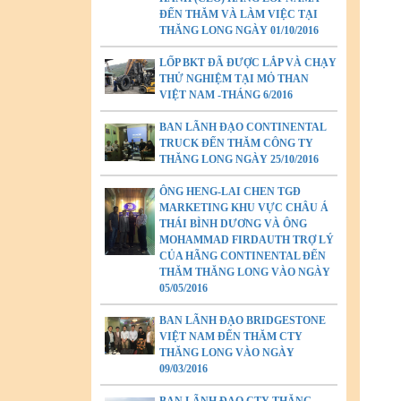
ĐẾN THĂM VÀ LÀM VIỆC TẠI
THĂNG LONG NGÀY 01/10/2016
LỐP BKT ĐÃ ĐƯỢC LẮP VÀ CHẠY
THỬ NGHIỆM TẠI MỎ THAN
VIỆT NAM -THÁNG 6/2016
BAN LÃNH ĐẠO CONTINENTAL
TRUCK ĐẾN THĂM CÔNG TY
THĂNG LONG NGÀY 25/10/2016
ÔNG HENG-LAI CHEN TGĐ
MARKETING KHU VỰC CHÂU Á
THÁI BÌNH DƯƠNG VÀ ÔNG
MOHAMMAD FIRDAUTH TRỢ LÝ
CỦA HÃNG CONTINENTAL ĐẾN
THĂM THĂNG LONG VÀO NGÀY
05/05/2016
BAN LÃNH ĐẠO BRIDGESTONE
VIỆT NAM ĐẾN THĂM CTY
THĂNG LONG VÀO NGÀY
09/03/2016