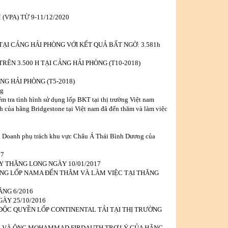
(VPA) TỪ 9-11/12/2020
TẠI CẢNG HẢI PHÒNG VỚI KẾT QUẢ BẤT NGỜ: 3.581h
RÊN 3.500 H TẠI CẢNG HẢI PHÒNG (T10-2018)
NG HẢI PHÒNG (T5-2018)
ng
ểm tra tình hình sử dụng lốp BKT tại thị trường Việt nam
của hãng Bridgestone tại Việt nam đã đến thăm và làm việc
 Doanh phụ trách khu vực Châu Á Thái Bình Dương của
17
Y THĂNG LONG NGÀY 10/01/2017
HÃNG LỐP NAMA ĐẾN THĂM VÀ LÀM VIỆC TẠI THĂNG
NG 6/2016
ÀY 25/10/2016
ĐỘC QUYỀN LỐP CONTINENTAL TẢI TẠI THỊ TRƯỜNG
NG VÀ ÔNG MOHAMMAD FIRDAUTH TRỢ LÝ CỦA HÃNG