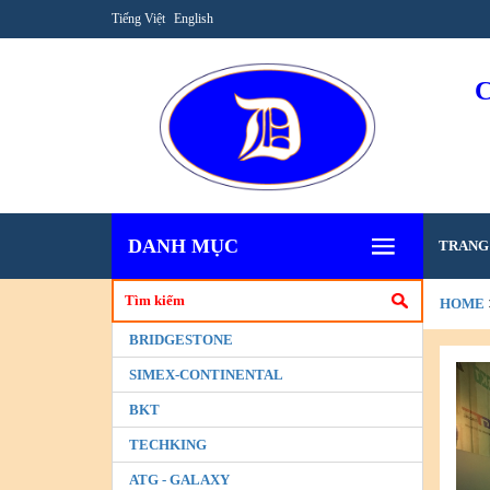
Tiếng Việt
English
DANH MỤC
TRANG
HOME
BRIDGESTONE
NGÀY 2
SIMEX-CONTINENTAL
BKT
TECHKING
ATG - GALAXY