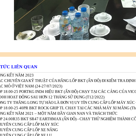
 TỨC LIÊN QUAN
NG KẾT NĂM 2023
C CHUYÊN GIA KỸ THUẬT CỦA HÃNG LỐP BKT (ẤN ĐỘ) ĐI KIỂM TRA ĐỊNH K
C MỎ Ở VIỆT NAM (24-27/07/2023)
P 18.00-25 PORTKG IND4 HIỆU BKT (ẤN ĐỘ) CHẠY TẠI CÁC CẢNG CỦA V
00H HOẠT ĐỘNG SAU HƠN 12 THÁNG SỬ DỤNG (T12/2022)
NG TY THĂNG LONG TỰ HÀO LÀ ĐƠN VỊ UY TÍN CUNG CẤP LỐP MÁY XÚC 
P 18.00-25 40PR BKT ROCK GRIP TL CHẠY TẠI CÁC NHÀ MÁY XI MĂNG (Thá
NG KẾT NĂM 2021 – MỘT NĂM ĐẦY GIAN NAN VÀ THÁCH THỨC
P 24.00R35 BKT SR47 EARTHMAX (ẤN ĐỘ) - CHẠY THỬ NGHIỆM THÀNH CÔ
UYÊN CUNG CẤP LỐP MÁY XÚC
UYÊN CUNG CẤP LỐP XE NÂNG
UYÊN CUNG CẤP LỐP XE LU