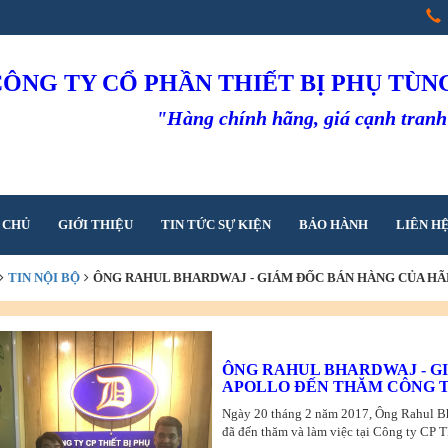
CÔNG TY CỔ PHẦN THIẾT BỊ PHỤ TÙ
"Hàng chính hãng, giá cạnh tran
 CHỦ
GIỚI THIỆU
TIN TỨC SỰ KIỆN
BẢO HÀNH
LIÊN H
TIN NỘI BỘ
ÔNG RAHUL BHARDWAJ - GIÁM ĐỐC BÁN HÀNG CỦA H
0/02/2017
ÔNG RAHUL BHARDWAJ - G
APOLLO ĐẾN THĂM CÔNG TY
Ngày 20 tháng 2 năm 2017, Ông Rahul B
đã đến thăm và làm việc tại Công ty CP