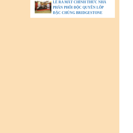
LỄ RA MẮT CHÍNH THỨC NHÀ
PHÂN PHỐI ĐỘC QUYỀN LỐP
ĐẶC CHỦNG BRIDGESTONE