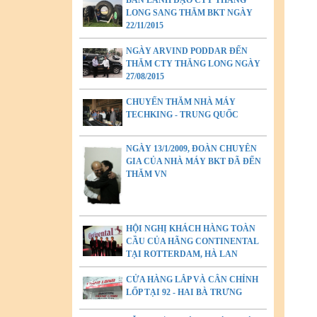
BAN LÃNH ĐẠO CTY THĂNG
LONG SANG THĂM BKT NGÀY
22/11/2015
NGÀY ARVIND PODDAR ĐẾN
THĂM CTY THĂNG LONG NGÀY
27/08/2015
CHUYẾN THĂM NHÀ MÁY
TECHKING - TRUNG QUỐC
NGÀY 13/1/2009, ĐOÀN CHUYÊN
GIA CỦA NHÀ MÁY BKT ĐÃ ĐẾN
THĂM VN
HỘI NGHỊ KHÁCH HÀNG TOÀN
CẦU CỦA HÃNG CONTINENTAL
TẠI ROTTERDAM, HÀ LAN
CỬA HÀNG LẮP VÀ CÂN CHỈNH
LỐP TẠI 92 - HAI BÀ TRƯNG