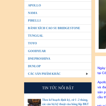
APOLLO
NAMA
PIRELLI
BÁNH XÍCH CAO SU BRIDGESTONE
TUNGGAL
TOYO
GOODYEAR
DNEPROSHINA
DUNLOP
Ngày 
tại C
CÁC SẢN PHẨM KHÁC
Apoll
và đa
TIN TỨC NỔI BẬT
sản p
cầu t
Theo kế hoạch định kỳ, cứ 1 -2 tháng,
các cán bộ kỹ thuật của hãng lốp BKT