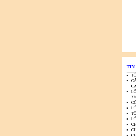
TIN
TỔ
CÁ
CÁ
LỐ
37
CÔ
LỐ
TỔ
LỐ
CH
CH
CH