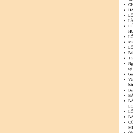
CH
HÂ
LỐ
LÀ
LỐ
HO
LỐ
Mư
LỐ
Bá
Th
Ng
tạ
Gi
Và
hã
Ba
BÀ
BÀ
LO
LỐ
BA
CÔ
MI
ÔN