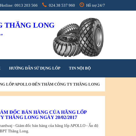
Hotline: 0913 203 566
024.38 537 960
Hỗ trợ 24/7
NG THĂNG LONG
h"
Ệ
HƯỚNG DẪN SỬ DỤNG LỐP
TIN NỘI BỘ
ÃNG LỐP APOLLO ĐẾN THĂM CÔNG TY THĂNG LONG
IÁM ĐỐC BÁN HÀNG CỦA HÃNG LỐP
 THĂNG LONG NGÀY 20/02/2017
hardwaj - Giám đốc bán hàng của hãng lốp APOLLO - Ấn độ
 TBPT Thăng Long.