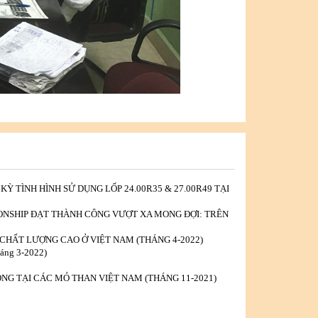
Ỳ TÌNH HÌNH SỬ DỤNG LỐP 24.00R35 & 27.00R49 TẠI
ICONSHIP ĐẠT THÀNH CÔNG VƯỢT XA MONG ĐỢI: TRÊN
CHẤT LƯỢNG CAO Ở VIỆT NAM (THÁNG 4-2022)
ng 3-2022)
NG TẠI CÁC MỎ THAN VIỆT NAM (THÁNG 11-2021)