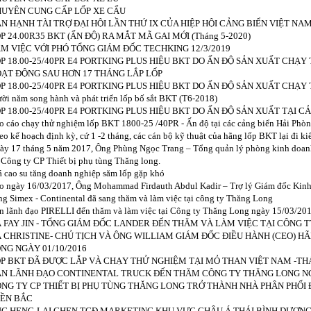
UYÊN CUNG CẤP LỐP XE CẨU
N HẠNH TÀI TRỢ ĐẠI HỘI LẦN THỨ IX CỦA HIỆP HỘI CẢNG BIỂN VIỆT NAM 
P 24.00R35 BKT (ẤN ĐỘ) RA MẮT MÃ GAI MỚI (Tháng 5-2020)
M VIỆC VỚI PHÓ TỔNG GIÁM ĐỐC TECHKING 12/3/2019
P 18.00-25/40PR E4 PORTKING PLUS HIỆU BKT DO ẤN ĐỘ SẢN XUẤT CHẠY 
ẠT ĐỘNG SAU HƠN 17 THÁNG LẮP LỐP
P 18.00-25/40PR E4 PORTKING PLUS HIỆU BKT DO ẤN ĐỘ SẢN XUẤT CHẠY T
ời năm song hành và phát triển lốp bố sắt BKT (T6-2018)
P 18.00-25/40PR E4 PORTKING PLUS HIỆU BKT DO ẤN ĐỘ SẢN XUẤT TẠI CẢ
o cáo chạy thử nghiệm lốp BKT 1800-25 /40PR - Ấn độ tại các cảng biển Hải Phò
eo kế hoạch định kỳ, cứ 1 -2 tháng, các cán bộ kỹ thuật của hãng lốp BKT lại đi ki
ày 17 tháng 5 năm 2017, Ông Phùng Ngọc Trang – Tổng quản lý phòng kinh doanh 
i Công ty CP Thiết bị phụ tùng Thăng long.
á cao su tăng doanh nghiệp săm lốp gặp khó
o ngày 16/03/2017, Ông Mohammad Firdauth Abdul Kadir – Trợ lý Giám đốc Kinh
ng Simex - Continental đã sang thăm và làm việc tại công ty Thăng Long
n lãnh đạo PIRELLI đến thăm và làm việc tại Công ty Thăng Long ngày 15/03/20
 FAY JIN - TỔNG GIÁM ĐỐC LANDER ĐẾN THĂM VÀ LÀM VIỆC TẠI CÔNG T
 CHRISTINE- CHỦ TỊCH VÀ ÔNG WILLIAM GIÁM ĐỐC ĐIỀU HÀNH (CEO) 
NG NGÀY 01/10/2016
P BKT ĐÃ ĐƯỢC LẮP VÀ CHẠY THỬ NGHIỆM TẠI MỎ THAN VIỆT NAM -THÁ
N LÃNH ĐẠO CONTINENTAL TRUCK ĐẾN THĂM CÔNG TY THĂNG LONG NG
NG TY CP THIẾT BỊ PHỤ TÙNG THĂNG LONG TRỞ THÀNH NHÀ PHÂN PHỐI 
ỀN BẮC
G HENG-LAI CHEN TGĐ MARKETING KHU VỰC CHÂU Á THÁI BÌNH DƯƠ