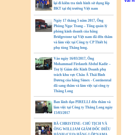
Vài 
lại đi kiểm tra tình hình sử dụng lốp
BKT tại thị trường Việt nam
Ngày 17 tháng 5 năm 2017, Ông
Phùng Ngọc Trang – Tổng quản lý
phòng kinh doanh của hãng
Bridgestone tại Việt nam đã đến thăm
và làm việc tại Công ty CP Thiết bị
phụ tùng Thăng long.
Vào ngày 16/03/2017, Ông
Mohammad Firdauth Abdul Kadir –
Trợ lý Giám đốc Kinh Doanh phụ
trách khu vực Châu Á Thái Bình
Dương của hãng Simex - Continental
đã sang thăm và làm việc tại công ty
Thăng Long
Ban lãnh đạo PIRELLI đến thăm và
làm việc tại Công ty Thăng Long ngày
15/03/2017
BÀ CHRISTINE- CHỦ TỊCH VÀ
ÔNG WILLIAM GIÁM ĐỐC ĐIỀU
HÀNH (CEO) HÃNG LỐP NAMA