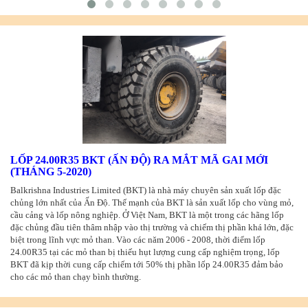
LỐP 24.00R35 BKT (ẤN ĐỘ) RA MẮT MÃ GAI MỚI
(THÁNG 5-2020)
Balkrishna Industries Limited (BKT) là nhà máy chuyên sản xuất lốp đặc
chủng lớn nhất của Ấn Độ. Thế mạnh của BKT là sản xuất lốp cho vùng mỏ,
cầu cảng và lốp nông nghiệp. Ở Việt Nam, BKT là một trong các hãng lốp
đặc chủng đầu tiên thâm nhập vào thị trường và chiếm thị phần khá lớn, đặc
biệt trong lĩnh vực mỏ than. Vào các năm 2006 - 2008, thời điểm lốp
24.00R35 tại các mỏ than bị thiếu hụt lượng cung cấp nghiệm trọng, lốp
BKT đã kịp thời cung cấp chiếm tới 50% thị phần lốp 24.00R35 đảm bảo
cho các mỏ than chạy bình thường.