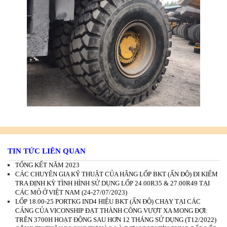
TIN TỨC LIÊN QUAN
TỔNG KẾT NĂM 2023
CÁC CHUYÊN GIA KỸ THUẬT CỦA HÃNG LỐP BKT (ẤN ĐỘ) ĐI KIỂM
TRA ĐỊNH KỲ TÌNH HÌNH SỬ DỤNG LỐP 24.00R35 & 27.00R49 TẠI
CÁC MỎ Ở VIỆT NAM (24-27/07/2023)
LỐP 18.00-25 PORTKG IND4 HIỆU BKT (ẤN ĐỘ) CHẠY TẠI CÁC
CẢNG CỦA VICONSHIP ĐẠT THÀNH CÔNG VƯỢT XA MONG ĐỢI:
TRÊN 3700H HOẠT ĐỘNG SAU HƠN 12 THÁNG SỬ DỤNG (T12/2022)