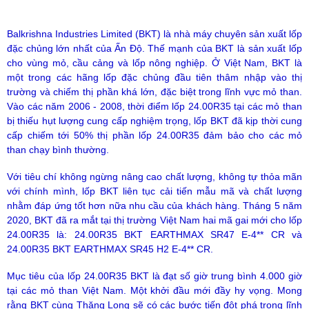
Balkrishna Industries Limited (BKT) là nhà máy chuyên sản xuất lốp
đặc chủng lớn nhất của Ấn Độ. Thế mạnh của BKT là sản xuất lốp
cho vùng mỏ, cầu cảng và lốp nông nghiệp. Ở Việt Nam, BKT là
một trong các hãng lốp đặc chủng đầu tiên thâm nhập vào thị
trường và chiếm thị phần khá lớn, đặc biệt trong lĩnh vực mỏ than.
Vào các năm 2006 - 2008, thời điểm lốp 24.00R35 tại các mỏ than
bị thiếu hụt lượng cung cấp nghiệm trọng, lốp BKT đã kịp thời cung
cấp chiếm tới 50% thị phần lốp 24.00R35 đảm bảo cho các mỏ
than chạy bình thường.
Với tiêu chí không ngừng nâng cao chất lượng, không tự thỏa mãn
với chính mình, lốp BKT liên tục cải tiến mẫu mã và chất lượng
nhằm đáp ứng tốt hơn nữa nhu cầu của khách hàng. Tháng 5 năm
2020, BKT đã ra mắt tại thị trường Việt Nam hai mã gai mới cho lốp
24.00R35 là: 24.00R35 BKT EARTHMAX SR47 E-4** CR và
24.00R35 BKT EARTHMAX SR45 H2 E-4** CR.
Mục tiêu của lốp 24.00R35 BKT là đạt số giờ trung bình 4.000 giờ
tại các mỏ than Việt Nam. Một khởi đầu mới đầy hy vọng. Mong
rằng BKT cùng Thăng Long sẽ có các bước tiến đột phá trong lĩnh