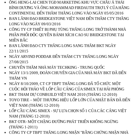
ÔNG HENG-LAI CHEN TGĐ MARKETING KHU VỰC CHÂU Á THÁI
BÌNH DƯƠNG VÀ ÔNG MOHAMMAD FIRDAUTH TRỢ LÝ CỦA HÃNG
CONTINENTAL ĐẾN THĂM THĂNG LONG VÀO NGÀY 05/05/2016
BAN LÃNH ĐẠO BRIDGESTONE VIỆT NAM ĐẾN THĂM CTY THĂNG
LONG VÀO NGÀY 09/03/2016
CÔNG TY CP THIẾT BỊ PHỤ TÙNG THĂNG LONG TRỞ THÀNH NHÀ
PHÂN PHỐI ĐỘC QUYỀN BÁNH XÍCH CAO SU BRIDGESTONE TẠI
MIỀN BẮC
BAN LÃNH ĐẠO CTY THĂNG LONG SANG THĂM BKT NGÀY
22/11/2015
NGÀY ARVIND PODDAR ĐẾN THĂM CTY THĂNG LONG NGÀY
27/08/2015
CHUYẾN THĂM NHÀ MÁY TECHKING - TRUNG QUỐC
NGÀY 13/1/2009, ĐOÀN CHUYÊN GIA CỦA NHÀ MÁY BKT ĐÃ ĐẾN
THĂM VN
NGÀY 8/10/2009, CT CP TBPT THĂNG LONG ĐÃ TỔ CHỨC MỘT
CUỘC HỘI THẢO VỀ LỐP CẦU CẢNG CỦA SIMEX TẠI HẢI PHÒNG
BKT THAM DỰ CONBUILD VIỆT NAM 2010 (THÁNG 12-2010)
TOYO TIRE – MỘT THƯƠNG HIỆU LỐP LỚN CỦA NHẬT BẢN ĐÃ ĐẾN
VIỆT NAM (THÁNG 12-2010)
LỐP CẦU CẢNG SIMEX - SỰ LỰA CHỌN SỐ 1 CỦA CÁC CẢNG VIỆT
NAM (THÁNG 12-2010)
BKT OTR- MỘT CHẶNG ĐƯỜNG PHÁT TRIỂN KHÔNG NGỪNG
(THÁNG 1-2011)
CÔNG TY CP TBPT THĂNG LONG NHẬN "BẰNG CHỨNG NHẬN NHÀ