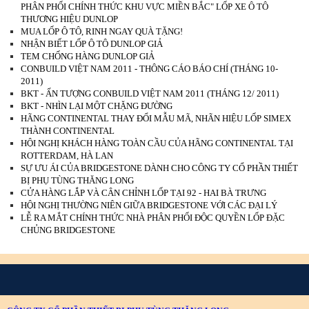
PHÂN PHỐI CHÍNH THỨC KHU VỰC MIỀN BẮC" LỐP XE Ô TÔ
THƯƠNG HIỆU DUNLOP
MUA LỐP Ô TÔ, RINH NGAY QUÀ TẶNG!
NHẬN BIẾT LỐP Ô TÔ DUNLOP GIẢ
TEM CHỐNG HÀNG DUNLOP GIẢ
CONBUILD VIỆT NAM 2011 - THÔNG CÁO BÁO CHÍ (THÁNG 10-
2011)
BKT - ẤN TƯỢNG CONBUILD VIỆT NAM 2011 (THÁNG 12/ 2011)
BKT - NHÌN LẠI MỘT CHẶNG ĐƯỜNG
HÃNG CONTINENTAL THAY ĐỔI MẪU MÃ, NHÃN HIỆU LỐP SIMEX
THÀNH CONTINENTAL
HỘI NGHỊ KHÁCH HÀNG TOÀN CẦU CỦA HÃNG CONTINENTAL TẠI
ROTTERDAM, HÀ LAN
SỰ ƯU ÁI CỦA BRIDGESTONE DÀNH CHO CÔNG TY CỔ PHẦN THIẾT
BỊ PHỤ TÙNG THĂNG LONG
CỬA HÀNG LẮP VÀ CÂN CHỈNH LỐP TẠI 92 - HAI BÀ TRƯNG
HỘI NGHỊ THƯỜNG NIÊN GIỮA BRIDGESTONE VỚI CÁC ĐẠI LÝ
LỄ RA MẮT CHÍNH THỨC NHÀ PHÂN PHỐI ĐỘC QUYỀN LỐP ĐẶC
CHỦNG BRIDGESTONE