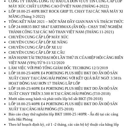
CÔNG TY THĂNG LONG TỰ HÀO LÀ ĐƠN VỊ UY TÍN CUNG CẤP LỐP
MÁY XÚC CHẤT LƯỢNG CAO Ở VIỆT NAM (THÁNG 4-2022)
LỐP 18.00-25 40PR BKT ROCK GRIP TL CHẠY TẠI CÁC NHÀ MÁY XI
MĂNG (Tháng 3-2022)
TỔNG KẾT NĂM 2021 – MỘT NĂM ĐẦY GIAN NAN VÀ THÁCH THỨC
LỐP 24.00R35 BKT SR47 EARTHMAX (ẤN ĐỘ) - CHẠY THỬ NGHIỆM
THÀNH CÔNG TẠI CÁC MỎ THAN VIỆT NAM (THÁNG 11-2021)
CHUYÊN CUNG CẤP LỐP MÁY XÚC
CHUYÊN CUNG CẤP LỐP XE NÂNG
CHUYÊN CUNG CẤP LỐP XE LU
CHUYÊN CUNG CẤP LỐP XE CẨU
HÂN HẠNH TÀI TRỢ ĐẠI HỘI LẦN THỨ IX CỦA HIỆP HỘI CẢNG BIỂN
VIỆT NAM (VPA) TỪ 9-11/12/2020
LÀM VIỆC VỚI PHÓ TỔNG GIÁM ĐỐC TECHKING 12/3/2019
LỐP 18.00-25/40PR E4 PORTKING PLUS HIỆU BKT DO ẤN ĐỘ SẢN
XUẤT CHẠY TẠI CẢNG HẢI PHÒNG VỚI KẾT QUẢ BẤT NGỜ: 3.581h
HOẠT ĐỘNG SAU HƠN 17 THÁNG LẮP LỐP
LỐP 18.00-25/40PR E4 PORTKING PLUS HIỆU BKT DO ẤN ĐỘ SẢN
XUẤT CHẠY TRÊN 3.500 H TẠI CẢNG HẢI PHÒNG (T10-2018)
Mười năm song hành và phát triển lốp bố sắt BKT (T6-2018)
LỐP 18.00-25/40PR E4 PORTKING PLUS HIỆU BKT DO ẤN ĐỘ SẢN
XUẤT TẠI CẢNG HẢI PHÒNG (T5-2018)
Báo cáo chạy thử nghiệm lốp BKT 1800-25 /40PR - Ấn độ tại các cảng
biển Hải Phòng
Theo kế hoạch định kỳ, cứ 1 -2 tháng, các cán bộ kỹ thuật của hãng lốp