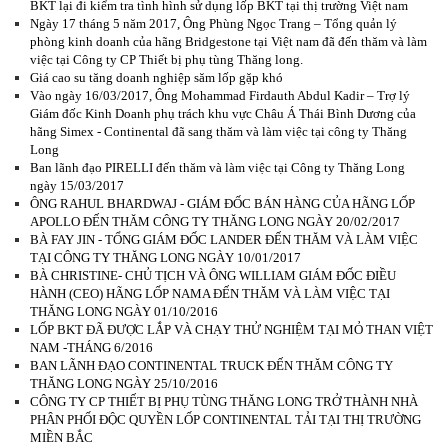
BKT lại đi kiểm tra tình hình sử dụng lốp BKT tại thị trường Việt nam
Ngày 17 tháng 5 năm 2017, Ông Phùng Ngọc Trang – Tổng quản lý
phòng kinh doanh của hãng Bridgestone tại Việt nam đã đến thăm và làm
việc tại Công ty CP Thiết bị phụ tùng Thăng long.
Giá cao su tăng doanh nghiệp săm lốp gặp khó
Vào ngày 16/03/2017, Ông Mohammad Firdauth Abdul Kadir – Trợ lý
Giám đốc Kinh Doanh phụ trách khu vực Châu Á Thái Bình Dương của
hãng Simex - Continental đã sang thăm và làm việc tại công ty Thăng
Long
Ban lãnh đạo PIRELLI đến thăm và làm việc tại Công ty Thăng Long
ngày 15/03/2017
ÔNG RAHUL BHARDWAJ - GIÁM ĐỐC BÁN HÀNG CỦA HÃNG LỐP
APOLLO ĐẾN THĂM CÔNG TY THĂNG LONG NGÀY 20/02/2017
BÀ FAY JIN - TỔNG GIÁM ĐỐC LANDER ĐẾN THĂM VÀ LÀM VIỆC
TẠI CÔNG TY THĂNG LONG NGÀY 10/01/2017
BÀ CHRISTINE- CHỦ TỊCH VÀ ÔNG WILLIAM GIÁM ĐỐC ĐIỀU
HÀNH (CEO) HÃNG LỐP NAMA ĐẾN THĂM VÀ LÀM VIỆC TẠI
THĂNG LONG NGÀY 01/10/2016
LỐP BKT ĐÃ ĐƯỢC LẮP VÀ CHẠY THỬ NGHIỆM TẠI MỎ THAN VIỆT
NAM -THÁNG 6/2016
BAN LÃNH ĐẠO CONTINENTAL TRUCK ĐẾN THĂM CÔNG TY
THĂNG LONG NGÀY 25/10/2016
CÔNG TY CP THIẾT BỊ PHỤ TÙNG THĂNG LONG TRỞ THÀNH NHÀ
PHÂN PHỐI ĐỘC QUYỀN LỐP CONTINENTAL TẢI TẠI THỊ TRƯỜNG
MIỀN BẮC