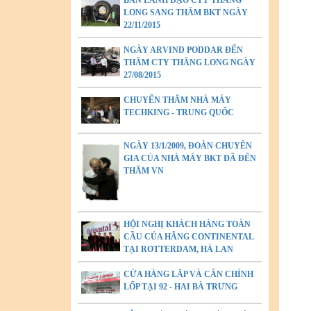
BAN LÃNH ĐẠO CTY THĂNG
LONG SANG THĂM BKT NGÀY
22/11/2015
NGÀY ARVIND PODDAR ĐẾN
THĂM CTY THĂNG LONG NGÀY
27/08/2015
CHUYẾN THĂM NHÀ MÁY
TECHKING - TRUNG QUỐC
NGÀY 13/1/2009, ĐOÀN CHUYÊN
GIA CỦA NHÀ MÁY BKT ĐÃ ĐẾN
THĂM VN
HỘI NGHỊ KHÁCH HÀNG TOÀN
CẦU CỦA HÃNG CONTINENTAL
TẠI ROTTERDAM, HÀ LAN
CỬA HÀNG LẮP VÀ CÂN CHỈNH
LỐP TẠI 92 - HAI BÀ TRƯNG