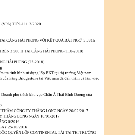
(VPA) TỪ 9-11/12/2020
TẠI CẢNG HẢI PHÒNG VỚI KẾT QUẢ BẤT NGỜ: 3.581h
RÊN 3.500 H TẠI CẢNG HẢI PHÒNG (T10-2018)
NG HẢI PHÒNG (T5-2018)
ng
ểm tra tình hình sử dụng lốp BKT tại thị trường Việt nam
của hãng Bridgestone tại Việt nam đã đến thăm và làm việc
 Doanh phụ trách khu vực Châu Á Thái Bình Dương của
17
 THĂM CÔNG TY THĂNG LONG NGÀY 20/02/2017
Y THĂNG LONG NGÀY 10/01/2017
NG 6/2016
ÀY 25/10/2016
ĐỘC QUYỀN LỐP CONTINENTAL TẢI TẠI THỊ TRƯỜNG