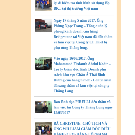
lại đi kiểm tra tình hình sử dụng lốp
BKT tại thị trường Việt nam
Ngày 17 tháng 5 năm 2017, Ông
Phùng Ngọc Trang – Tổng quản lý
phòng kinh doanh của hãng
Bridgestone tại Việt nam đã đến thăm
và làm việc tại Công ty CP Thiết bị
phụ tùng Thăng long.
Vào ngày 16/03/2017, Ông
Mohammad Firdauth Abdul Kadir –
Trợ lý Giám đốc Kinh Doanh phụ
trách khu vực Châu Á Thái Bình
Dương của hãng Simex - Continental
đã sang thăm và làm việc tại công ty
Thăng Long
Ban lãnh đạo PIRELLI đến thăm và
làm việc tại Công ty Thăng Long ngày
15/03/2017
BÀ CHRISTINE- CHỦ TỊCH VÀ
ÔNG WILLIAM GIÁM ĐỐC ĐIỀU
HÀNH (CEO) HÃNG LỐP NAMA