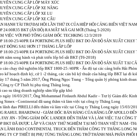
UYÊN CUNG CẤP LỐP MÁY XÚC
UYÊN CUNG CẤP LỐP XE NÂNG
UYÊN CUNG CẤP LỐP XE LU
UYÊN CUNG CẤP LỐP XE CẨU
N HẠNH TÀI TRỢ ĐẠI HỘI LẦN THỨ IX CỦA HIỆP HỘI CẢNG BIỂN VIỆT NAM 
P 24.00R35 BKT (ẤN ĐỘ) RA MẮT MÃ GAI MỚI (Tháng 5-2020)
M VIỆC VỚI PHÓ TỔNG GIÁM ĐỐC TECHKING 12/3/2019
P 18.00-25/40PR E4 PORTKING PLUS HIỆU BKT DO ẤN ĐỘ SẢN XUẤT CHẠY 
ẠT ĐỘNG SAU HƠN 17 THÁNG LẮP LỐP
P 18.00-25/40PR E4 PORTKING PLUS HIỆU BKT DO ẤN ĐỘ SẢN XUẤT CHẠY T
ời năm song hành và phát triển lốp bố sắt BKT (T6-2018)
P 18.00-25/40PR E4 PORTKING PLUS HIỆU BKT DO ẤN ĐỘ SẢN XUẤT TẠI CẢ
o cáo chạy thử nghiệm lốp BKT 1800-25 /40PR - Ấn độ tại các cảng biển Hải Phò
eo kế hoạch định kỳ, cứ 1 -2 tháng, các cán bộ kỹ thuật của hãng lốp BKT lại đi ki
ày 17 tháng 5 năm 2017, Ông Phùng Ngọc Trang – Tổng quản lý phòng kinh doanh 
i Công ty CP Thiết bị phụ tùng Thăng long.
á cao su tăng doanh nghiệp săm lốp gặp khó
o ngày 16/03/2017, Ông Mohammad Firdauth Abdul Kadir – Trợ lý Giám đốc Kinh
ng Simex - Continental đã sang thăm và làm việc tại công ty Thăng Long
n lãnh đạo PIRELLI đến thăm và làm việc tại Công ty Thăng Long ngày 15/03/20
G RAHUL BHARDWAJ - GIÁM ĐỐC BÁN HÀNG CỦA HÃNG LỐP APOLLO ĐẾN
 FAY JIN - TỔNG GIÁM ĐỐC LANDER ĐẾN THĂM VÀ LÀM VIỆC TẠI CÔNG T
P BKT ĐÃ ĐƯỢC LẮP VÀ CHẠY THỬ NGHIỆM TẠI MỎ THAN VIỆT NAM -THÁ
N LÃNH ĐẠO CONTINENTAL TRUCK ĐẾN THĂM CÔNG TY THĂNG LONG NG
NG TY CP THIẾT BỊ PHỤ TÙNG THĂNG LONG TRỞ THÀNH NHÀ PHÂN PHỐI 