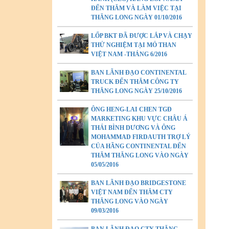
ĐẾN THĂM VÀ LÀM VIỆC TẠI
THĂNG LONG NGÀY 01/10/2016
LỐP BKT ĐÃ ĐƯỢC LẮP VÀ CHẠY
THỬ NGHIỆM TẠI MỎ THAN
VIỆT NAM -THÁNG 6/2016
BAN LÃNH ĐẠO CONTINENTAL
TRUCK ĐẾN THĂM CÔNG TY
THĂNG LONG NGÀY 25/10/2016
ÔNG HENG-LAI CHEN TGĐ
MARKETING KHU VỰC CHÂU Á
THÁI BÌNH DƯƠNG VÀ ÔNG
MOHAMMAD FIRDAUTH TRỢ LÝ
CỦA HÃNG CONTINENTAL ĐẾN
THĂM THĂNG LONG VÀO NGÀY
05/05/2016
BAN LÃNH ĐẠO BRIDGESTONE
VIỆT NAM ĐẾN THĂM CTY
THĂNG LONG VÀO NGÀY
09/03/2016