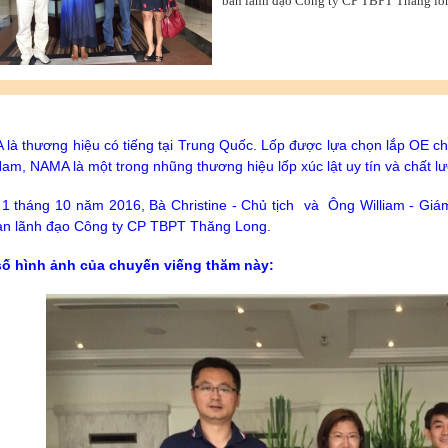
ban lãnh đạo Công ty CP TBPT Thăng lo
là thương hiệu có tiếng tại Trung Quốc. Lốp được lựa chọn lắp OE cho
Nam, NAMA là một trong nhũng thương hiệu lốp xúc lật uy tín và chất lư
1 tháng 10 năm 2016, Bà Christine - Chủ tịch và Ông William - Giá
an lãnh đạo Công ty CP TBPT Thăng Long.
số hình ảnh của chuyến viếng thăm này: