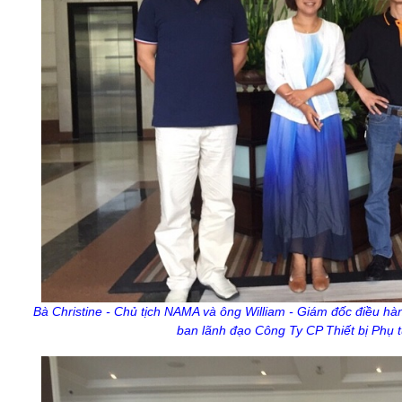
Bà Christine - Chủ tịch NAMA và ông William - Giám đốc điều h
ban lãnh đạo Công Ty CP Thiết bị Phụ