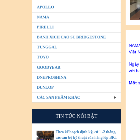
APOLLO
NAMA
PIRELLI
BÁNH XÍCH CAO SU BRIDGESTONE
NAMA 
TUNGGAL
Việt 
TOYO
Ngày 
GOODYEAR
với b
DNEPROSHINA
Một 
DUNLOP
CÁC SẢN PHẨM KHÁC
TIN TỨC NỔI BẬT
Theo kế hoạch định kỳ, cứ 1 -2 tháng,
các cán bộ kỹ thuật của hãng lốp BKT