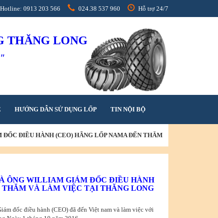
Hotline: 0913 203 566
024.38 537 960
Hỗ trợ 24/7
NG THĂNG LONG
h"
Ệ
HƯỚNG DẪN SỬ DỤNG LỐP
TIN NỘI BỘ
M ĐỐC ĐIỀU HÀNH (CEO) HÃNG LỐP NAMA ĐẾN THĂM
VÀ ÔNG WILLIAM GIÁM ĐỐC ĐIỀU HÀNH
N THĂM VÀ LÀM VIỆC TẠI THĂNG LONG
Giám đốc điều hành (CEO) đã đến Việt nam và làm việc với