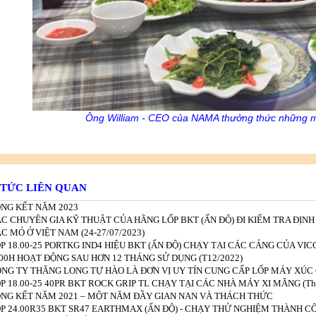
Ông William - CEO của NAMA thưởng thức những m
 TỨC LIÊN QUAN
NG KẾT NĂM 2023
C CHUYÊN GIA KỸ THUẬT CỦA HÃNG LỐP BKT (ẤN ĐỘ) ĐI KIỂM TRA ĐỊNH K
C MỎ Ở VIỆT NAM (24-27/07/2023)
P 18.00-25 PORTKG IND4 HIỆU BKT (ẤN ĐỘ) CHẠY TẠI CÁC CẢNG CỦA V
00H HOẠT ĐỘNG SAU HƠN 12 THÁNG SỬ DỤNG (T12/2022)
NG TY THĂNG LONG TỰ HÀO LÀ ĐƠN VỊ UY TÍN CUNG CẤP LỐP MÁY XÚC 
P 18.00-25 40PR BKT ROCK GRIP TL CHẠY TẠI CÁC NHÀ MÁY XI MĂNG (Thá
NG KẾT NĂM 2021 – MỘT NĂM ĐẦY GIAN NAN VÀ THÁCH THỨC
P 24.00R35 BKT SR47 EARTHMAX (ẤN ĐỘ) - CHẠY THỬ NGHIỆM THÀNH CÔ