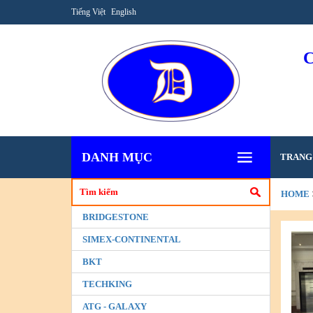
Tiếng Việt
English
DANH MỤC
TRANG
HOME
BRIDGESTONE
VÀ LÀM
SIMEX-CONTINENTAL
BKT
TECHKING
ATG - GALAXY