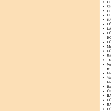
CH
CH
CH
CH
HÂ
LỐ
LÀ
LỐ
HO
LỐ
Mư
LỐ
Bá
Th
Ng
tạ
Gi
Và
hã
Ba
ÔN
BÀ
LỐ
BA
CÔ