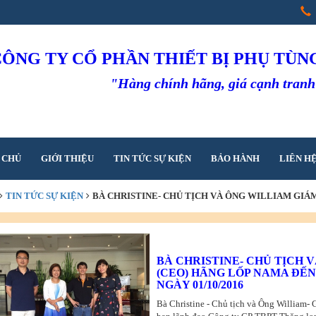
CÔNG TY CỔ PHẦN THIẾT BỊ PHỤ TÙ
"Hàng chính hãng, giá cạnh tran
 CHỦ
GIỚI THIỆU
TIN TỨC SỰ KIỆN
BẢO HÀNH
LIÊN H
TIN TỨC SỰ KIỆN
BÀ CHRISTINE- CHỦ TỊCH VÀ ÔNG WILLIAM GIÁ
 VIỆC TẠI THĂNG LONG NGÀY 01/10/2016
BÀ CHRISTINE- CHỦ TỊCH 
(CEO) HÃNG LỐP NAMA ĐẾ
NGÀY 01/10/2016
Bà Christine - Chủ tịch và Ông William- 