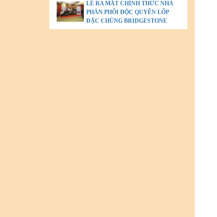
LỄ RA MẮT CHÍNH THỨC NHÀ
PHÂN PHỐI ĐỘC QUYỀN LỐP
ĐẶC CHỦNG BRIDGESTONE