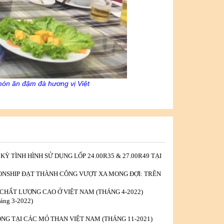
ón ăn đậm đà hương vị Việt
Ỳ TÌNH HÌNH SỬ DỤNG LỐP 24.00R35 & 27.00R49 TẠI
ICONSHIP ĐẠT THÀNH CÔNG VƯỢT XA MONG ĐỢI: TRÊN
CHẤT LƯỢNG CAO Ở VIỆT NAM (THÁNG 4-2022)
ng 3-2022)
NG TẠI CÁC MỎ THAN VIỆT NAM (THÁNG 11-2021)