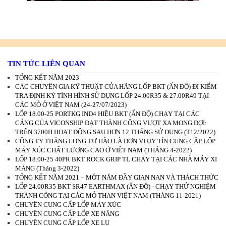
TIN TỨC LIÊN QUAN
TỔNG KẾT NĂM 2023
CÁC CHUYÊN GIA KỸ THUẬT CỦA HÃNG LỐP BKT (ẤN ĐỘ) ĐI KIỂM
TRA ĐỊNH KỲ TÌNH HÌNH SỬ DỤNG LỐP 24.00R35 & 27.00R49 TẠI
CÁC MỎ Ở VIỆT NAM (24-27/07/2023)
LỐP 18.00-25 PORTKG IND4 HIỆU BKT (ẤN ĐỘ) CHẠY TẠI CÁC
CẢNG CỦA VICONSHIP ĐẠT THÀNH CÔNG VƯỢT XA MONG ĐỢI:
TRÊN 3700H HOẠT ĐỘNG SAU HƠN 12 THÁNG SỬ DỤNG (T12/2022)
CÔNG TY THĂNG LONG TỰ HÀO LÀ ĐƠN VỊ UY TÍN CUNG CẤP LỐP
MÁY XÚC CHẤT LƯỢNG CAO Ở VIỆT NAM (THÁNG 4-2022)
LỐP 18.00-25 40PR BKT ROCK GRIP TL CHẠY TẠI CÁC NHÀ MÁY XI
MĂNG (Tháng 3-2022)
TỔNG KẾT NĂM 2021 – MỘT NĂM ĐẦY GIAN NAN VÀ THÁCH THỨC
LỐP 24.00R35 BKT SR47 EARTHMAX (ẤN ĐỘ) - CHẠY THỬ NGHIỆM
THÀNH CÔNG TẠI CÁC MỎ THAN VIỆT NAM (THÁNG 11-2021)
CHUYÊN CUNG CẤP LỐP MÁY XÚC
CHUYÊN CUNG CẤP LỐP XE NÂNG
CHUYÊN CUNG CẤP LỐP XE LU