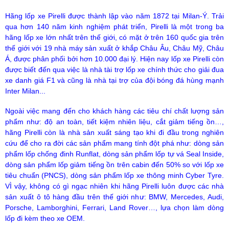
Hãng lốp xe Pirelli được thành lập vào năm 1872 tại Milan-Ý. Trải
qua hơn 140 năm kinh nghiệm phát triển, Pirelli là một trong ba
hãng lốp xe lớn nhất trên thế giới, có mặt ở trên 160 quốc gia trên
thế giới với 19 nhà máy sản xuất ở khắp Châu Âu, Châu Mỹ, Châu
Á, được phân phối bởi hơn 10.000 đại lý. Hiện nay lốp xe Pirelli còn
được biết đến qua việc là nhà tài trợ lốp xe chính thức cho giải đua
xe danh giá F1 và cũng là nhà tại trợ của đội bóng đá hùng mạnh
Inter Milan...
Ngoài việc mang đến cho khách hàng các tiêu chí chất lượng sản
phẩm như: độ an toàn, tiết kiệm nhiên liệu, cắt giảm tiếng ồn…,
hãng Pirelli còn là nhà sản xuất sáng tạo khi đi đầu trong nghiên
cứu để cho ra đời các sản phẩm mang tính đột phá như: dòng sản
phẩm lốp chống đinh Runflat, dòng sản phẩm lốp tự vá Seal Inside,
dòng sản phẩm lốp giảm tiếng ồn trên cabin đến 50% so với lốp xe
tiêu chuẩn (PNCS), dòng sản phẩm lốp xe thông minh Cyber Tyre.
VÌ vậy, không có gì ngạc nhiên khi hãng Pirelli luôn được các nhà
sản xuất ô tô hàng đầu trên thế giới như: BMW, Mercedes, Audi,
Porsche, Lamborghini, Ferrari, Land Rover…, lựa chọn làm dòng
lốp đi kèm theo xe OEM.