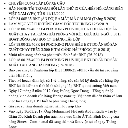
CHUYÊN CUNG CẤP LỐP XE CẨU
HÂN HẠNH TÀI TRỢ ĐẠI HỘI LẦN THỨ IX CỦA HIỆP HỘI CẢNG BIỂN
VIỆT NAM (VPA) TỪ 9-11/12/2020
LỐP 24.00R35 BKT (ẤN ĐỘ) RA MẮT MÃ GAI MỚI (Tháng 5-2020)
LÀM VIỆC VỚI PHÓ TỔNG GIÁM ĐỐC TECHKING 12/3/2019
LỐP 18.00-25/40PR E4 PORTKING PLUS HIỆU BKT DO ẤN ĐỘ SẢN
XUẤT CHẠY TẠI CẢNG HẢI PHÒNG VỚI KẾT QUẢ BẤT NGỜ: 3.581h
HOẠT ĐỘNG SAU HƠN 17 THÁNG LẮP LỐP
LỐP 18.00-25/40PR E4 PORTKING PLUS HIỆU BKT DO ẤN ĐỘ SẢN
XUẤT CHẠY TRÊN 3.500 H TẠI CẢNG HẢI PHÒNG (T10-2018)
Mười năm song hành và phát triển lốp bố sắt BKT (T6-2018)
LỐP 18.00-25/40PR E4 PORTKING PLUS HIỆU BKT DO ẤN ĐỘ SẢN
XUẤT TẠI CẢNG HẢI PHÒNG (T5-2018)
Báo cáo chạy thử nghiệm lốp BKT 1800-25 /40PR - Ấn độ tại các cảng
biển Hải Phòng
Theo kế hoạch định kỳ, cứ 1 -2 tháng, các cán bộ kỹ thuật của hãng lốp
BKT lại đi kiểm tra tình hình sử dụng lốp BKT tại thị trường Việt nam
Ngày 17 tháng 5 năm 2017, Ông Phùng Ngọc Trang – Tổng quản lý
phòng kinh doanh của hãng Bridgestone tại Việt nam đã đến thăm và làm
việc tại Công ty CP Thiết bị phụ tùng Thăng long.
Giá cao su tăng doanh nghiệp săm lốp gặp khó
Vào ngày 16/03/2017, Ông Mohammad Firdauth Abdul Kadir – Trợ lý
Giám đốc Kinh Doanh phụ trách khu vực Châu Á Thái Bình Dương của
hãng Simex - Continental đã sang thăm và làm việc tại công ty Thăng
Long