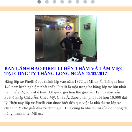
BAN LÃNH ĐẠO PIRELLI ĐẾN THĂM VÀ LÀM VIỆC
TẠI CÔNG TY THĂNG LONG NGÀY 15/03/2017
Hãng lốp xe Pirelli được thành lập vào năm 1872 tại Milan-Ý. Trải qua hơn
140 năm kinh nghiệm phát triển, Pirelli là một trong ba hãng lốp xe lớn nhất
trên thế giới, có mặt ở trên 160 quốc gia trên thế giới với 19 nhà máy sản
xuất ở khắp Châu Âu, Châu Mỹ, Châu Á, được phân phối bởi hơn 10.000 đại
lý. Hiện nay lốp xe Pirelli còn được biết đến qua việc là nhà tài trợ lốp xe
chính thức cho giải đua xe danh giá F1 và cũng là nhà tại trợ của đội bóng đá
hùng mạnh Inter Milan..