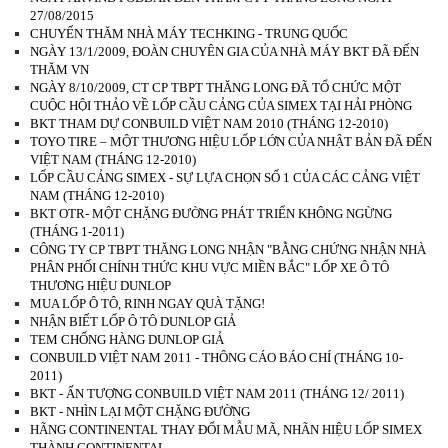
27/08/2015
CHUYẾN THĂM NHÀ MÁY TECHKING - TRUNG QUỐC
NGÀY 13/1/2009, ĐOÀN CHUYÊN GIA CỦA NHÀ MÁY BKT ĐÃ ĐẾN
THĂM VN
NGÀY 8/10/2009, CT CP TBPT THĂNG LONG ĐÃ TỔ CHỨC MỘT
CUỘC HỘI THẢO VỀ LỐP CẦU CẢNG CỦA SIMEX TẠI HẢI PHÒNG
BKT THAM DỰ CONBUILD VIỆT NAM 2010 (THÁNG 12-2010)
TOYO TIRE – MỘT THƯƠNG HIỆU LỐP LỚN CỦA NHẬT BẢN ĐÃ ĐẾN
VIỆT NAM (THÁNG 12-2010)
LỐP CẦU CẢNG SIMEX - SỰ LỰA CHỌN SỐ 1 CỦA CÁC CẢNG VIỆT
NAM (THÁNG 12-2010)
BKT OTR- MỘT CHẶNG ĐƯỜNG PHÁT TRIỂN KHÔNG NGỪNG
(THÁNG 1-2011)
CÔNG TY CP TBPT THĂNG LONG NHẬN "BẰNG CHỨNG NHẬN NHÀ
PHÂN PHỐI CHÍNH THỨC KHU VỰC MIỀN BẮC" LỐP XE Ô TÔ
THƯƠNG HIỆU DUNLOP
MUA LỐP Ô TÔ, RINH NGAY QUÀ TẶNG!
NHẬN BIẾT LỐP Ô TÔ DUNLOP GIẢ
TEM CHỐNG HÀNG DUNLOP GIẢ
CONBUILD VIỆT NAM 2011 - THÔNG CÁO BÁO CHÍ (THÁNG 10-
2011)
BKT - ẤN TƯỢNG CONBUILD VIỆT NAM 2011 (THÁNG 12/ 2011)
BKT - NHÌN LẠI MỘT CHẶNG ĐƯỜNG
HÃNG CONTINENTAL THAY ĐỔI MẪU MÃ, NHÃN HIỆU LỐP SIMEX
THÀNH CONTINENTAL