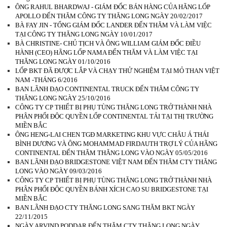
ÔNG RAHUL BHARDWAJ - GIÁM ĐỐC BÁN HÀNG CỦA HÃNG LỐP
APOLLO ĐẾN THĂM CÔNG TY THĂNG LONG NGÀY 20/02/2017
BÀ FAY JIN - TỔNG GIÁM ĐỐC LANDER ĐẾN THĂM VÀ LÀM VIỆC
TẠI CÔNG TY THĂNG LONG NGÀY 10/01/2017
BÀ CHRISTINE- CHỦ TỊCH VÀ ÔNG WILLIAM GIÁM ĐỐC ĐIỀU
HÀNH (CEO) HÃNG LỐP NAMA ĐẾN THĂM VÀ LÀM VIỆC TẠI
THĂNG LONG NGÀY 01/10/2016
LỐP BKT ĐÃ ĐƯỢC LẮP VÀ CHẠY THỬ NGHIỆM TẠI MỎ THAN VIỆT
NAM -THÁNG 6/2016
BAN LÃNH ĐẠO CONTINENTAL TRUCK ĐẾN THĂM CÔNG TY
THĂNG LONG NGÀY 25/10/2016
CÔNG TY CP THIẾT BỊ PHỤ TÙNG THĂNG LONG TRỞ THÀNH NHÀ
PHÂN PHỐI ĐỘC QUYỀN LỐP CONTINENTAL TẢI TẠI THỊ TRƯỜNG
MIỀN BẮC
ÔNG HENG-LAI CHEN TGĐ MARKETING KHU VỰC CHÂU Á THÁI
BÌNH DƯƠNG VÀ ÔNG MOHAMMAD FIRDAUTH TRỢ LÝ CỦA HÃNG
CONTINENTAL ĐẾN THĂM THĂNG LONG VÀO NGÀY 05/05/2016
BAN LÃNH ĐẠO BRIDGESTONE VIỆT NAM ĐẾN THĂM CTY THĂNG
LONG VÀO NGÀY 09/03/2016
CÔNG TY CP THIẾT BỊ PHỤ TÙNG THĂNG LONG TRỞ THÀNH NHÀ
PHÂN PHỐI ĐỘC QUYỀN BÁNH XÍCH CAO SU BRIDGESTONE TẠI
MIỀN BẮC
BAN LÃNH ĐẠO CTY THĂNG LONG SANG THĂM BKT NGÀY
22/11/2015
NGÀY ARVIND PODDAR ĐẾN THĂM CTY THĂNG LONG NGÀY