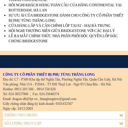
HỘI NGHỊ KHÁCH HÀNG TOÀN CẦU CỦA HÃNG CONTINENTAL TẠI
ROTTERDAM, HÀ LAN
SỰ ƯU ÁI CỦA BRIDGESTONE DÀNH CHO CÔNG TY CỔ PHẦN THIẾT
BỊ PHỤ TÙNG THĂNG LONG
CỬA HÀNG LẮP VÀ CÂN CHỈNH LỐP TẠI 92 - HAI BÀ TRƯNG
HỘI NGHỊ THƯỜNG NIÊN GIỮA BRIDGESTONE VỚI CÁC ĐẠI LÝ
LỄ RA MẮT CHÍNH THỨC NHÀ PHÂN PHỐI ĐỘC QUYỀN LỐP ĐẶC
CHỦNG BRIDGESTONE
CÔNG TY CỔ PHẦN THIẾT BỊ PHỤ TÙNG THĂNG LONG
Địa chỉ: C7 - P509 Khu tập thể Nghĩa Tân, Phường Nghĩa Tân, Quận Cầu Giấy, Hà Nội
Văn phòng: Nhà 11A - P204A - TT ĐH Thuỷ Lợi - Ngõ 95 Chùa Bộc - Hà Nội
Hotline: 0913 203 566 – 0914 556 826
Tel: 024.38537960
;
Fax: 024.35640374
Email: dragon-dh@fpt.vn , thanglongtires@gmail.com
Giấy chứng nhận đăng ký kinh doanh: 0101432567
Ngày cấp: 24/11/2003
THÔNG TIN CHUNG
SỐ LƯỢNG TRUY CẬP